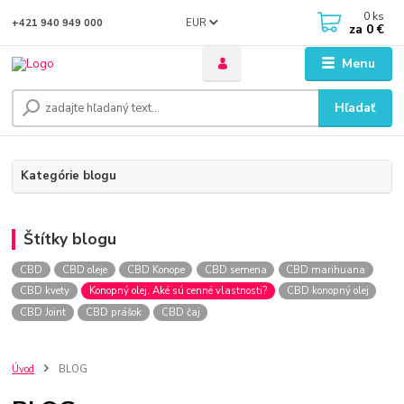
0
ks
EUR
+421 940 949 000
za
0 €
Menu
Hľadať
Kategórie blogu
Štítky blogu
CBD
CBD oleje
CBD Konope
CBD semena
CBD marihuana
CBD kvety
Konopný olej. Aké sú cenné vlastnosti?
CBD konopný olej
CBD Joint
CBD prášok
CBD čaj
Úvod
BLOG