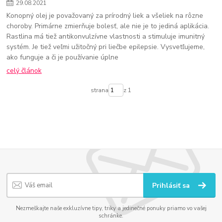
29
.
08
.
2021
Konopný olej je považovaný za prírodný liek a všeliek na rôzne
choroby. Primárne zmierňuje bolesť, ale nie je to jediná aplikácia.
Rastlina má tiež antikonvulzívne vlastnosti a stimuluje imunitný
systém. Je tiež veľmi užitočný pri liečbe epilepsie. Vysvetľujeme,
ako funguje a či je používanie úplne
celý článok
strana
z 1
Prihlásiť sa
Nezmeškajte naše exkluzívne tipy, triky a jedinečné ponuky priamo vo vašej
schránke.