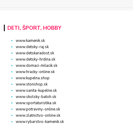
DETI, ŠPORT, HOBBY
www.kamenik.sk
www.detsky-raj.sk
www.detskaradost.sk
www.detsky-hrdina.sk
www.domaci-milacik.sk
www.hracky-online.sk
www.kupelna.shop
www.stonshop.sk
www.sanita-kupelne.sk
www.skolsky-batoh.sk
www.sportaturistika.sk
www.potraviny-online.sk
www.zlatnictvo-online.sk
www.rybarstvo-kamenik.sk