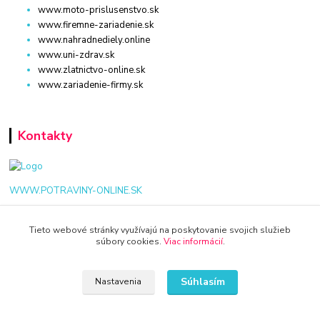
www.moto-prislusenstvo.sk
www.firemne-zariadenie.sk
www.nahradnediely.online
www.uni-zdrav.sk
www.zlatnictvo-online.sk
www.zariadenie-firmy.sk
Kontakty
WWW.POTRAVINY-ONLINE.SK
+421 940 949 000
Tieto webové stránky využívajú na poskytovanie svojich služieb
súbory cookies.
Viac informácií
.
info@potraviny-online.sk
Súhlasím
Nastavenia