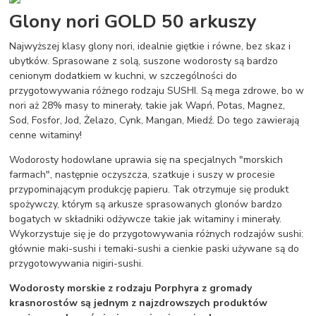
Glony nori GOLD 50 arkuszy
Najwyższej klasy glony nori, idealnie giętkie i równe, bez skaz i
ubytków. Sprasowane z solą, suszone wodorosty są bardzo
cenionym dodatkiem w kuchni, w szczególności do
przygotowywania różnego rodzaju SUSHI. Są mega zdrowe, bo w
nori aż 28% masy to minerały, takie jak Wapń, Potas, Magnez,
Sod, Fosfor, Jod, Żelazo, Cynk, Mangan, Miedź. Do tego zawierają
cenne witaminy!
Wodorosty hodowlane uprawia się na specjalnych "morskich
farmach", następnie oczyszcza, szatkuje i suszy w procesie
przypominającym produkcję papieru. Tak otrzymuje się produkt
spożywczy, którym są arkusze sprasowanych glonów bardzo
bogatych w składniki odżywcze takie jak witaminy i minerały.
Wykorzystuje się je do przygotowywania różnych rodzajów sushi:
głównie maki-sushi i temaki-sushi a cienkie paski używane są do
przygotowywania nigiri-sushi.
Wodorosty morskie z rodzaju Porphyra z gromady
krasnorostów są jednym z najzdrowszych produktów