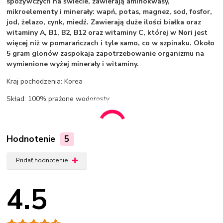
spożywczych na świecie, zawierają aminokwasy,
mikroelementy i minerały: wapń, potas, magnez, sod, fosfor,
jod, żelazo, cynk, miedź. Zawierają duże ilości białka oraz
witaminy A, B1, B2, B12 oraz witaminy C, której w Nori jest
więcej niż w pomarańczach i tyle samo, co w szpinaku. Około
5 gram glonów zaspokaja zapotrzebowanie organizmu na
wymienione wyżej minerały i witaminy.
Kraj pochodzenia: Korea
Skład: 100% prażone wodorosty
Hodnotenie
5
Pridať hodnotenie
4.5