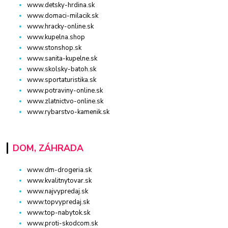
www.detsky-hrdina.sk
www.domaci-milacik.sk
www.hracky-online.sk
www.kupelna.shop
www.stonshop.sk
www.sanita-kupelne.sk
www.skolsky-batoh.sk
www.sportaturistika.sk
www.potraviny-online.sk
www.zlatnictvo-online.sk
www.rybarstvo-kamenik.sk
DOM, ZÁHRADA
www.dm-drogeria.sk
www.kvalitnytovar.sk
www.najvypredaj.sk
www.topvypredaj.sk
www.top-nabytok.sk
www.proti-skodcom.sk