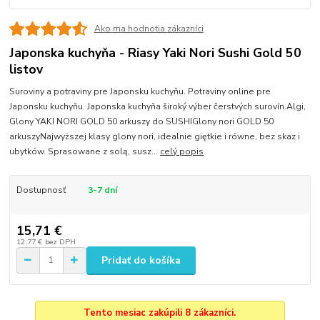
Ako ma hodnotia zákazníci
Japonska kuchyňa - Riasy Yaki Nori Sushi Gold 50
listov
Suroviny a potraviny pre Japonsku kuchyňu. Potraviny online pre
Japonsku kuchyňu. Japonska kuchyňa široký výber čerstvých surovín.Algi,
Glony YAKI NORI GOLD 50 arkuszy do SUSHIGlony nori GOLD 50
arkuszyNajwyższej klasy glony nori, idealnie giętkie i równe, bez skaz i
ubytków. Sprasowane z solą, susz...
celý popis
Dostupnosť
3-7 dní
15,71 €
12,77 €
bez DPH
Pridať do košíka
Tento mesiac zakúpili 8 zákazníci.