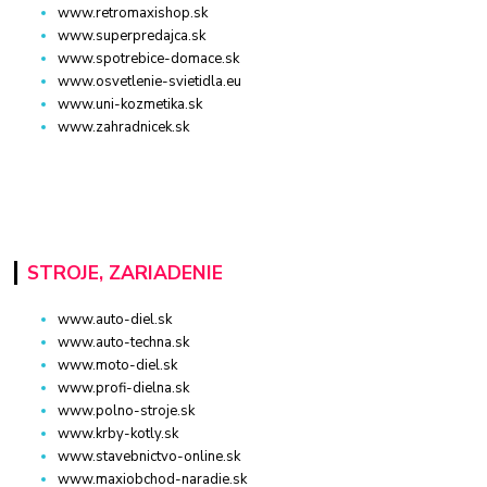
www.retromaxishop.sk
www.superpredajca.sk
www.spotrebice-domace.sk
www.osvetlenie-svietidla.eu
www.uni-kozmetika.sk
www.zahradnicek.sk
STROJE, ZARIADENIE
www.auto-diel.sk
www.auto-techna.sk
www.moto-diel.sk
www.profi-dielna.sk
www.polno-stroje.sk
www.krby-kotly.sk
www.stavebnictvo-online.sk
www.maxiobchod-naradie.sk