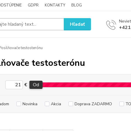
ODSTÚPENIE
GDPR
KONTAKTY
BLOG
Neviet
Hľadať
+421
osilňovače testosterónu
lňovače testosterónu
€
Od
adom
Novinka
Akcia
Doprava ZADARMO
TO