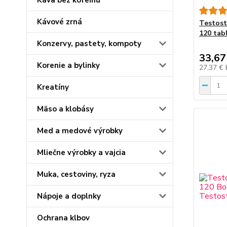
Káva bez kofeínu
Kávové zrná
Testost
120 tab
Konzervy, pastety, kompoty
33,67
Korenie a bylinky
27,37 €
Kreatíny
Mäso a klobásy
Med a medové výrobky
Mliečne výrobky a vajcia
Muka, cestoviny, ryza
Nápoje a doplnky
Ochrana klbov