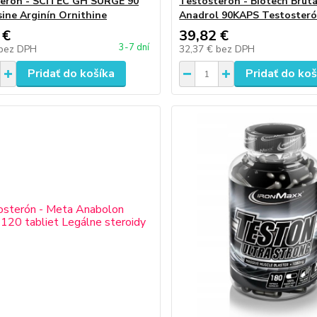
erón - SCITEC GH SURGE 90
Testosterón - Biotech Brut
sine Arginín Ornithine
Anadrol 90KAPS Testosteró
 €
39,82 €
3-7 dní
bez DPH
32,37 €
bez DPH
Pridať do košíka
Pridať do koš