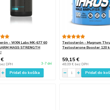
erón - WXN Labs MK-677 60
Testosterón - Magnum Thr
 SARM MASS STRENGTH
Testosterone Booster 120 k
!
 €
59,15 €
3-7 dní
bez DPH
48,09 €
bez DPH
Pridať do košíka
Pridať do koš