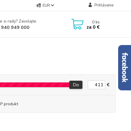
Prihlásenie
EUR
e si rady? Zavolajte.
0
ks
za
0 €
 940 949 000
Do
€
P produkt