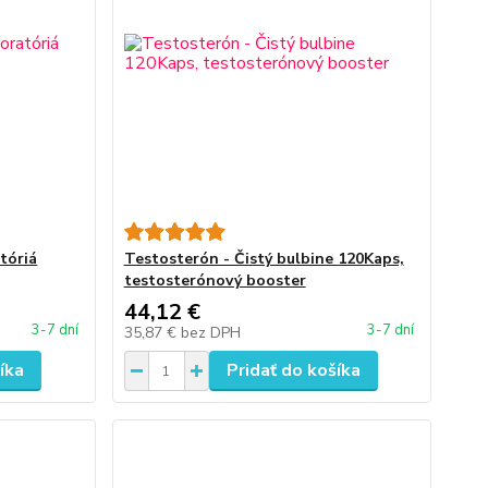
tóriá
Testosterón - Čistý bulbine 120Kaps,
testosterónový booster
44,12 €
3-7 dní
3-7 dní
35,87 €
bez DPH
íka
Pridať do košíka