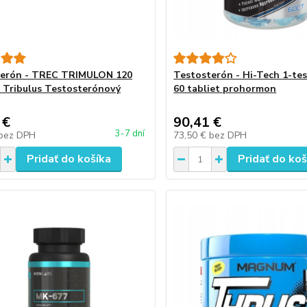
terón - TREC TRIMULON 120
Testosterón - Hi-Tech 1-te
 Tribulus Testosterónový
60 tabliet prohormon
 €
90,41 €
3-7 dní
bez DPH
73,50 €
bez DPH
Pridať do košíka
Pridať do koš