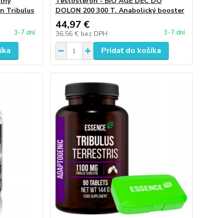
álny
Testosterón - BIO AGE DEC DO
n Tribulus
DOLON 200 300 T. Anabolický booster
44,97 €
3-7 dní
3-7 dní
36,56 €
bez DPH
íka
Pridať do košíka