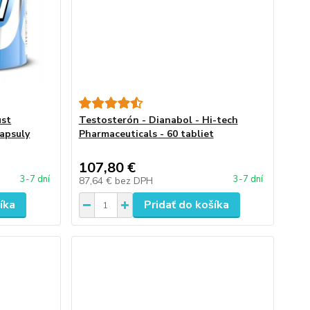
ust
Testosterón - Dianabol - Hi-tech
apsuly
Pharmaceuticals - 60 tabliet
107,80 €
3-7 dní
3-7 dní
87,64 €
bez DPH
íka
Pridať do košíka