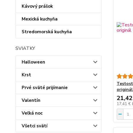
Kávový prášok
Mexická kuchyňa
Stredomorská kuchyňa
SVIATKY
Halloween
Krst
Testost
Prvé sväté prijímanie
originá
21,42
Valentín
17,41 €
Veľká noc
Všetci svätí