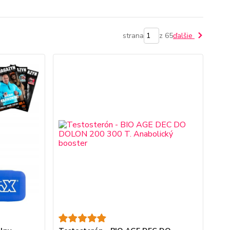
strana
z 65
ďalšie