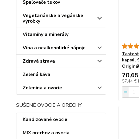
Spaľovače tukov
Vegetariánske a vegánske
výrobky
Vitamíny a minerály
Vína a nealkoholické nápoje
Testost
kapsúl
Zdravá strava
Originál
70,65
Zelená káva
57,44 €
Zelenina a ovocie
SUŠENÉ OVOCIE A ORECHY
Kandizované ovocie
MIX orechov a ovocia