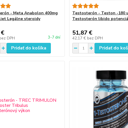
erón - Meta Anabolon 400mg
Testosterón - Teston -180 u
liet Legálne steroidy
Testosterón libido potenciá
 €
51,87 €
3-7 dní
bez DPH
42,17 €
bez DPH
Pridať do košíka
Pridať do koš