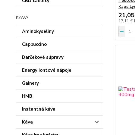
CBD tablety
Testost
Kaps Ly
21,05
KAVA
17,11 €
Aminokyseliny
Cappuccino
Darčekové súpravy
Energy Iontové nápoje
Gainery
HMB
Instantná káva
Káva