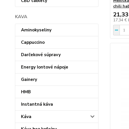
CBD tablety
Mexická
chili h
21,33
KAVA
17,34 €
Aminokyseliny
Cappuccino
Darčekové súpravy
Energy Iontové nápoje
Gainery
HMB
Instantná káva
Káva