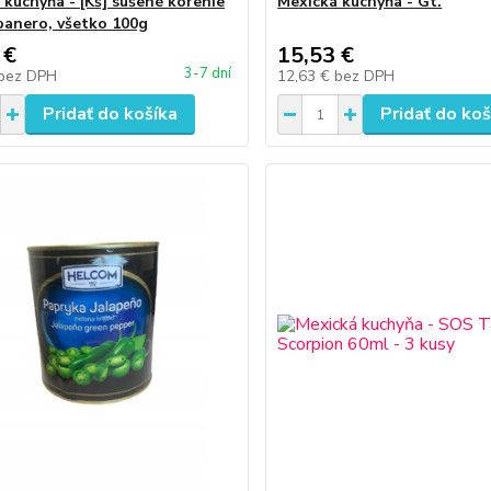
 kuchyňa - [Kś] sušené korenie
Mexická kuchyňa - Gt.
abanero, všetko 100g
 €
15,53 €
3-7 dní
bez DPH
12,63 €
bez DPH
Pridať do košíka
Pridať do koš