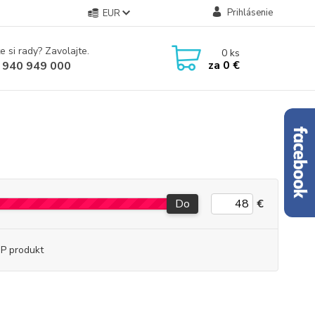
Prihlásenie
EUR
e si rady? Zavolajte.
0
ks
za
0 €
 940 949 000
Do
€
P produkt