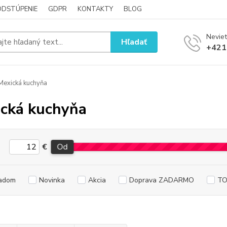
ODSTÚPENIE
GDPR
KONTAKTY
BLOG
Neviet
Hľadať
+421
exická kuchyňa
cká kuchyňa
€
Od
adom
Novinka
Akcia
Doprava ZADARMO
TO