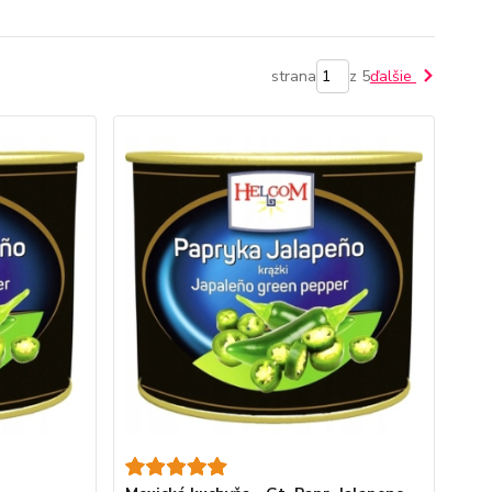
strana
z 5
ďalšie