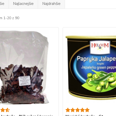
šie
Najlacnejšie
Najdrahšie
m 1-20 z 90