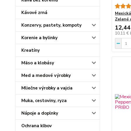
Káva bez kofeínu
Kávové zrná
Mexická
Zelené 
Konzervy, pastety, kompoty
12,44
10,11 €
Korenie a bylinky
Kreatíny
Mäso a klobásy
Med a medové výrobky
Mliečne výrobky a vajcia
Muka, cestoviny, ryza
Nápoje a doplnky
Ochrana klbov