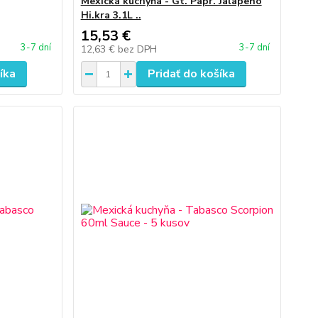
Mexická kuchyňa - Gt. Papr. Jalapeno
Hi.kra 3.1L ..
15,53 €
3-7 dní
3-7 dní
12,63 €
bez DPH
íka
Pridať do košíka