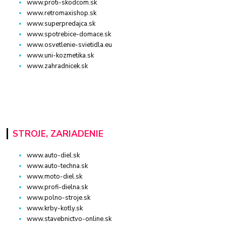
www.proti-skodcom.sk
www.retromaxishop.sk
www.superpredajca.sk
www.spotrebice-domace.sk
www.osvetlenie-svietidla.eu
www.uni-kozmetika.sk
www.zahradnicek.sk
STROJE, ZARIADENIE
www.auto-diel.sk
www.auto-techna.sk
www.moto-diel.sk
www.profi-dielna.sk
www.polno-stroje.sk
www.krby-kotly.sk
www.stavebnictvo-online.sk