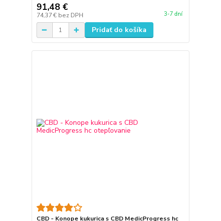
91,48 €
3-7 dní
74,37 €
bez DPH
Pridať do košíka
CBD - Konope kukurica s CBD MedicProgress hc