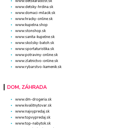
www.detskaradost.sk
www.detsky-hrdina.sk
www.domaci-milacik.sk
www.hracky-online.sk
www.kupelna.shop
www.stonshop.sk
www.sanita-kupelne.sk
www.skolsky-batoh.sk
www.sportaturistika.sk
www.potraviny-online.sk
www.zlatnictvo-online.sk
www.rybarstvo-kamenik.sk
DOM, ZÁHRADA
www.dm-drogeria.sk
www.kvalitnytovar.sk
www.najvypredaj.sk
www.topvypredaj.sk
www.top-nabytok.sk