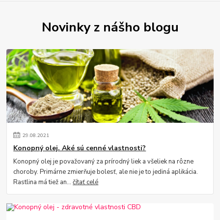
Novinky z nášho blogu
29
.
08
.
2021
Konopný olej. Aké sú cenné vlastnosti?
Konopný olej je považovaný za prírodný liek a všeliek na rôzne
choroby. Primárne zmierňuje bolesť, ale nie je to jediná aplikácia.
Rastlina má tiež an...
čítať celé