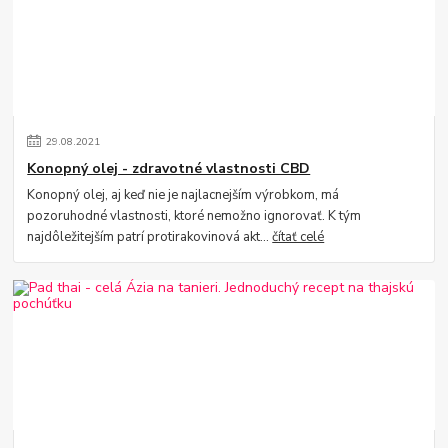
29
.
08
.
2021
Konopný olej - zdravotné vlastnosti CBD
Konopný olej, aj keď nie je najlacnejším výrobkom, má
pozoruhodné vlastnosti, ktoré nemožno ignorovať. K tým
najdôležitejším patrí protirakovinová akt...
čítať celé