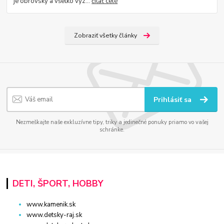
je obrovský a všetko vyz...
čítať celé
Zobraziť všetky články
Prihlásiť sa
Nezmeškajte naše exkluzívne tipy, triky a jedinečné ponuky priamo vo vašej
schránke.
DETI, ŠPORT, HOBBY
www.kamenik.sk
www.detsky-raj.sk