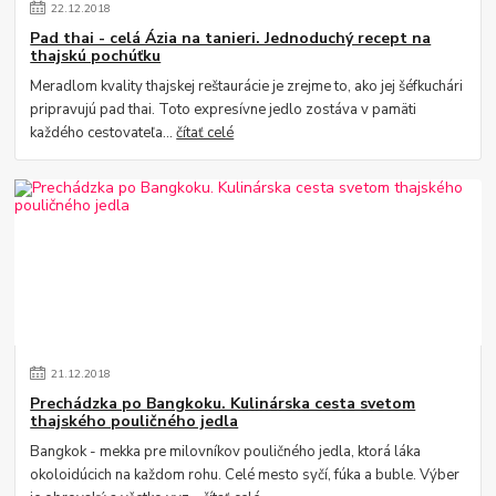
22
.
12
.
2018
Pad thai - celá Ázia na tanieri. Jednoduchý recept na
thajskú pochúťku
Meradlom kvality thajskej reštaurácie je zrejme to, ako jej šéfkuchári
pripravujú pad thai. Toto expresívne jedlo zostáva v pamäti
každého cestovateľa...
čítať celé
21
.
12
.
2018
Prechádzka po Bangkoku. Kulinárska cesta svetom
thajského pouličného jedla
Bangkok - mekka pre milovníkov pouličného jedla, ktorá láka
okoloidúcich na každom rohu. Celé mesto syčí, fúka a buble. Výber