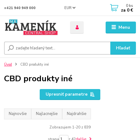
0
ks
EUR
+421 940 949 000
za
0 €
Menu
Hľadať
Úvod
CBD produkty iné
CBD produkty iné
Upresniť parametre
Najnovšie
Najlacnejšie
Najdrahšie
Zobrazujem 1-20 z 839
strana
z 42
ďalšie