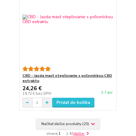
CBD - Jazda masť otepľovanie s poľovníckou CBD
extraktu
24,26 €
3-7 dní
19,72 €
bez DPH
Pridať do košíka
Načítať ďalšie produkty (20)
strana
z 42
ďalšie