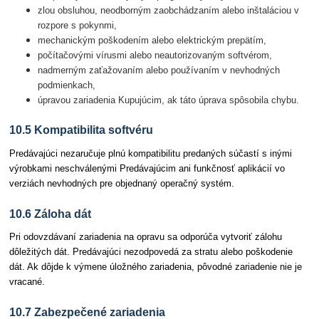
zlou obsluhou, neodborným zaobchádzaním alebo inštaláciou v
rozpore s pokynmi,
mechanickým poškodením alebo elektrickým prepätím,
počítačovými vírusmi alebo neautorizovaným softvérom,
nadmerným zaťažovaním alebo používaním v nevhodných
podmienkach,
úpravou zariadenia Kupujúcim, ak táto úprava spôsobila chybu.
10.5 Kompatibilita softvéru
Predávajúci nezaručuje plnú kompatibilitu predaných súčastí s inými
výrobkami neschválenými Predávajúcim ani funkčnosť aplikácií vo
verziách nevhodných pre objednaný operačný systém.
10.6 Záloha dát
Pri odovzdávaní zariadenia na opravu sa odporúča vytvoriť zálohu
dôležitých dát. Predávajúci nezodpovedá za stratu alebo poškodenie
dát. Ak dôjde k výmene úložného zariadenia, pôvodné zariadenie nie je
vracané.
10.7 Zabezpečené zariadenia