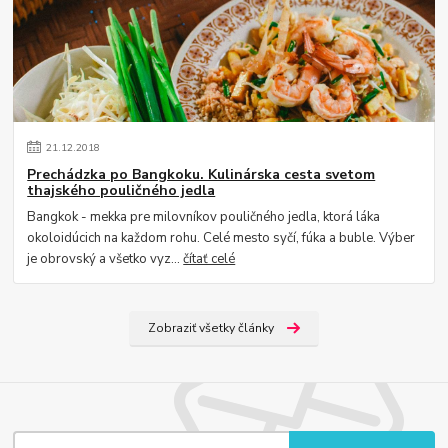
21
.
12
.
2018
Prechádzka po Bangkoku. Kulinárska cesta svetom
thajského pouličného jedla
Bangkok - mekka pre milovníkov pouličného jedla, ktorá láka
okoloidúcich na každom rohu. Celé mesto syčí, fúka a buble. Výber
je obrovský a všetko vyz...
čítať celé
Zobraziť všetky články