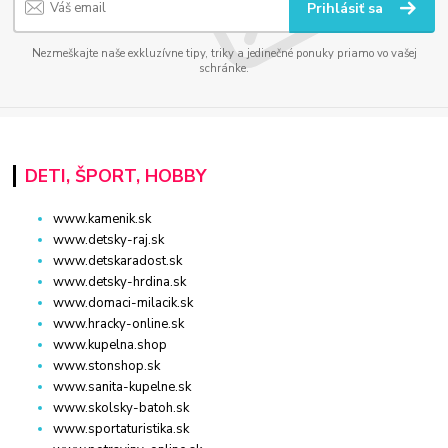
Prihlásiť sa
Nezmeškajte naše exkluzívne tipy, triky a jedinečné ponuky priamo vo vašej
schránke.
DETI, ŠPORT, HOBBY
www.kamenik.sk
www.detsky-raj.sk
www.detskaradost.sk
www.detsky-hrdina.sk
www.domaci-milacik.sk
www.hracky-online.sk
www.kupelna.shop
www.stonshop.sk
www.sanita-kupelne.sk
www.skolsky-batoh.sk
www.sportaturistika.sk