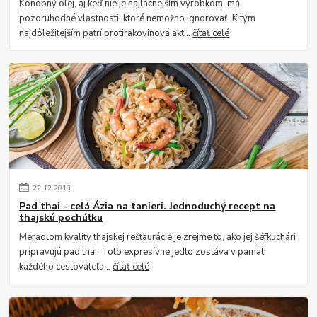
Konopný olej, aj keď nie je najlacnejším výrobkom, má
pozoruhodné vlastnosti, ktoré nemožno ignorovať. K tým
najdôležitejším patrí protirakovinová akt...
čítať celé
22
.
12
.
2018
Pad thai - celá Ázia na tanieri. Jednoduchý recept na
thajskú pochúťku
Meradlom kvality thajskej reštaurácie je zrejme to, ako jej šéfkuchári
pripravujú pad thai. Toto expresívne jedlo zostáva v pamäti
každého cestovateľa...
čítať celé