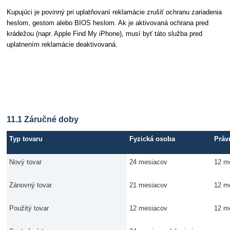
Kupujúci je povinný pri uplatňovaní reklamácie zrušiť ochranu zariadenia
heslom, gestom alebo BIOS heslom. Ak je aktivovaná ochrana pred
krádežou (napr. Apple Find My iPhone), musí byť táto služba pred
uplatnením reklamácie deaktivovaná.
Článok 11 Dĺžka záruky
11.1 Záručné doby
Typ tovaru
Fyzická osoba
Práv
Nový tovar
24 mesiacov
12 m
Zánovný tovar
21 mesiacov
12 m
Použitý tovar
12 mesiacov
12 m