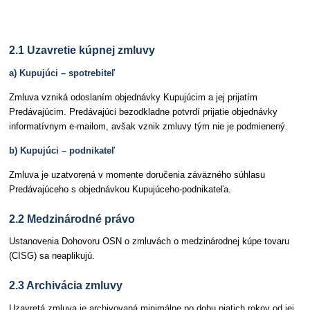
Článok 2 Kúpna zmluva
2.1 Uzavretie kúpnej zmluvy
a) Kupujúci – spotrebiteľ
Zmluva vzniká odoslaním objednávky Kupujúcim a jej prijatím
Predávajúcim. Predávajúci bezodkladne potvrdí prijatie objednávky
informatívnym e-mailom, avšak vznik zmluvy tým nie je podmienený.
b) Kupujúci – podnikateľ
Zmluva je uzatvorená v momente doručenia záväzného súhlasu
Predávajúceho s objednávkou Kupujúceho-podnikateľa.
2.2 Medzinárodné právo
Ustanovenia Dohovoru OSN o zmluvách o medzinárodnej kúpe tovaru
(CISG) sa neaplikujú.
2.3 Archivácia zmluvy
Uzavretá zmluva je archivovaná minimálne po dobu piatich rokov od jej