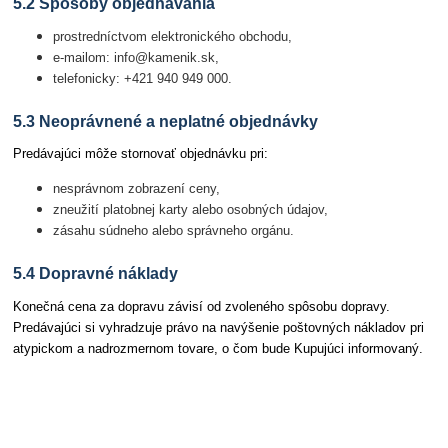
5.2 Spôsoby objednávania
prostredníctvom elektronického obchodu,
e-mailom: info@kamenik.sk,
telefonicky: +421 940 949 000.
5.3 Neoprávnené a neplatné objednávky
Predávajúci môže stornovať objednávku pri:
nesprávnom zobrazení ceny,
zneužití platobnej karty alebo osobných údajov,
zásahu súdneho alebo správneho orgánu.
5.4 Dopravné náklady
Konečná cena za dopravu závisí od zvoleného spôsobu dopravy.
Predávajúci si vyhradzuje právo na navýšenie poštovných nákladov pri
atypickom a nadrozmernom tovare, o čom bude Kupujúci informovaný.
Článok 6 Odstúpenie od zmluvy