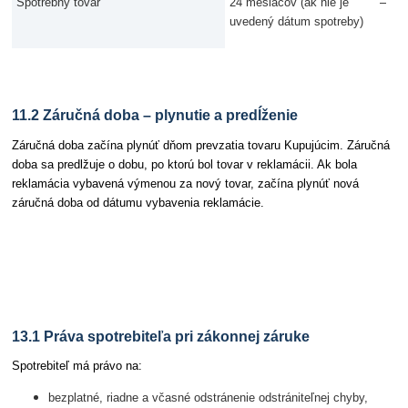
–
Spotrebný tovar
24 mesiacov (ak nie je
uvedený dátum spotreby)
11.2 Záručná doba – plynutie a predĺženie
Záručná doba začína plynúť dňom prevzatia tovaru Kupujúcim. Záručná
doba sa predlžuje o dobu, po ktorú bol tovar v reklamácii. Ak bola
reklamácia vybavená výmenou za nový tovar, začína plynúť nová
záručná doba od dátumu vybavenia reklamácie.
Článok 13 Spôsob vybavenia reklamácie
13.1 Práva spotrebiteľa pri zákonnej záruke
Spotrebiteľ má právo na:
bezplatné, riadne a včasné odstránenie odstrániteľnej chyby,