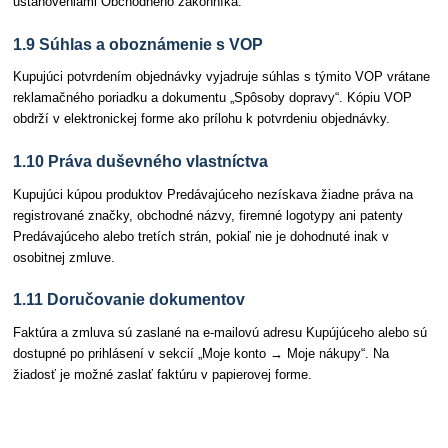
ustanoveniami Obchodného zákonníka.
1.9 Súhlas a oboznámenie s VOP
Kupujúci potvrdením objednávky vyjadruje súhlas s týmito VOP vrátane
reklamačného poriadku a dokumentu „Spôsoby dopravy“. Kópiu VOP
obdrží v elektronickej forme ako prílohu k potvrdeniu objednávky.
1.10 Práva duševného vlastníctva
Kupujúci kúpou produktov Predávajúceho nezískava žiadne práva na
registrované značky, obchodné názvy, firemné logotypy ani patenty
Predávajúceho alebo tretích strán, pokiaľ nie je dohodnuté inak v
osobitnej zmluve.
1.11 Doručovanie dokumentov
Faktúra a zmluva sú zaslané na e-mailovú adresu Kupújúceho alebo sú
dostupné po prihlásení v sekcií „Moje konto → Moje nákupy“. Na
žiadosť je možné zaslať faktúru v papierovej forme.