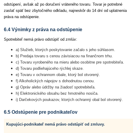
odstúpení, avšak až po doručení vráteného tovaru. Tovar je potrebné
zaslať späť bez zbytočného odkladu, najneskôr do 14 dní od uplatnenia
práva na odstúpenie.
6.4 Výnimky z práva na odstúpenie
Spotrebiteľ nemá právo odstúpiť od zmlúv:
a) Služieb, ktorých poskytovanie začalo s jeho súhlasom.
b) Predaja tovaru s cenou závisiacou na finančnom trhu.
c) Tovaru vyrobeného na mieru alebo osobitne pre spotrebiteľa.
d) Tovaru podliehajúceho rýchlej skaze.
e) Tovaru v ochrannom obale, ktorý bol otvorený.
f) Alkoholických nápojov s dohodnutou cenou.
g) Opráv alebo údržby na žiadosť spotrebiteľa.
h) Elektronického obsahu bez hmotného nosiča.
i) Darčekových poukazov, ktorých ochranný obal bol otvorený.
6.5 Odstúpenie pre podnikateľov
Kupujúci-podnikateľ nemá právo odstúpiť od zmluvy.