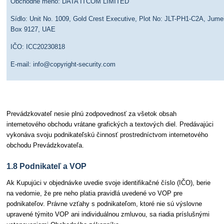
Obchodné meno: DATA ITCOM LIMITED
Sídlo: Unit No. 1009, Gold Crest Executive, Plot No: JLT-PH1-C2A, Jume
Box 9127, UAE
IČO: ICC20230818
E-mail: info@copyright-security.com
Prevádzkovateľ nesie plnú zodpovednosť za všetok obsah
internetového obchodu vrátane grafických a textových diel. Predávajúci
vykonáva svoju podnikateľskú činnosť prostredníctvom internetového
obchodu Prevádzkovateľa.
1.8 Podnikateľ a VOP
Ak Kupujúci v objednávke uvedie svoje identifikačné číslo (IČO), berie
na vedomie, že pre neho platia pravidlá uvedené vo VOP pre
podnikateľov. Právne vzťahy s podnikateľom, ktoré nie sú výslovne
upravené týmito VOP ani individuálnou zmluvou, sa riadia príslušnými