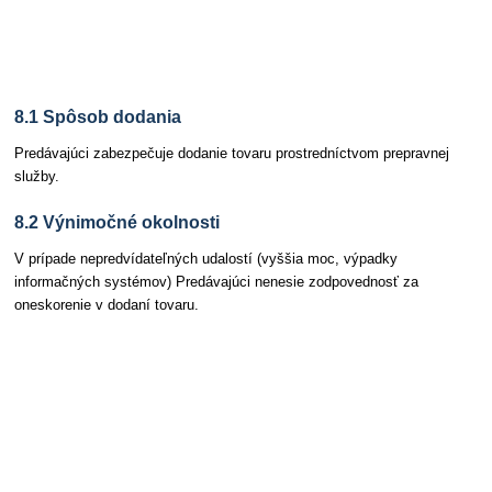
Článok 8 Dodacie podmienky
8.1 Spôsob dodania
Predávajúci zabezpečuje dodanie tovaru prostredníctvom prepravnej
služby.
8.2 Výnimočné okolnosti
V prípade nepredvídateľných udalostí (vyššia moc, výpadky
informačných systémov) Predávajúci nenesie zodpovednosť za
oneskorenie v dodaní tovaru.
Článok 9 Kontrola a reklamácie pri prevzatí
zásielky