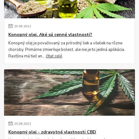
29
.
08
.
2021
Konopný olej. Aké sú cenné vlastnosti?
Konopný olej je považovaný za prírodný liek a všeliek na rôzne
choroby. Primárne zmierňuje bolesť, ale nie je to jediná aplikácia.
Rastlina má tiež an...
čítať celé
29
.
08
.
2021
Konopný olej - zdravotné vlastnosti CBD