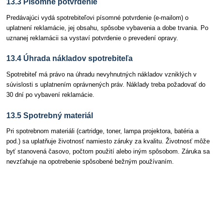
13.3 Písomné potvrdenie
Predávajúci vydá spotrebiteľovi písomné potvrdenie (e-mailom) o
uplatnení reklamácie, jej obsahu, spôsobe vybavenia a dobe trvania. Po
uznanej reklamácii sa vystaví potvrdenie o prevedení opravy.
13.4 Úhrada nákladov spotrebiteľa
Spotrebiteľ má právo na úhradu nevyhnutných nákladov vzniklých v
súvislosti s uplatnením oprávnených práv. Náklady treba požadovať do
30 dní po vybavení reklamácie.
13.5 Spotrebný materiál
Pri spotrebnom materiáli (cartridge, toner, lampa projektora, batéria a
pod.) sa uplatňuje životnosť namiesto záruky za kvalitu. Životnosť môže
byť stanovená časovo, počtom použití alebo iným spôsobom. Záruka sa
nevzťahuje na opotrebenie spôsobené bežným používaním.
Článok – Záverečné ustanovenia