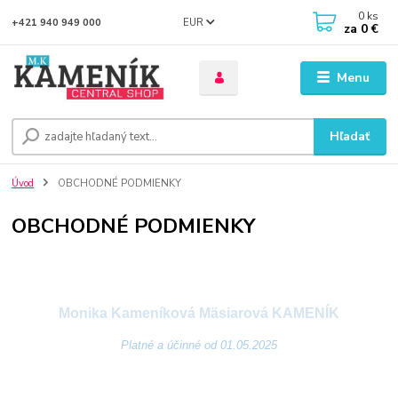
0
ks
EUR
+421 940 949 000
za
0 €
Menu
Hľadať
Úvod
OBCHODNÉ PODMIENKY
OBCHODNÉ PODMIENKY
VŠEOBECNÉ OBCHODNÉ
PODMIENKY
Monika Kameníková Mäsiarová KAMENÍK
Platné a účinné od 01.05.2025