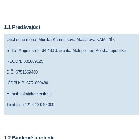
Článok 1 Základné definície
1.1 Predávajúci
Obchodné meno: Monika Kameníková Mäsiarová KAMENÍK
Sídlo: Magurska 8, 34-480 Jablonka Malopolske, Poľská republika
REGON: 381609125
DIČ: 6751669480
IČDPH: PL6751669480
E-mail: info@kamenik.sk
Telefón: +421 940 949 000
1.2 Bankové spojenie