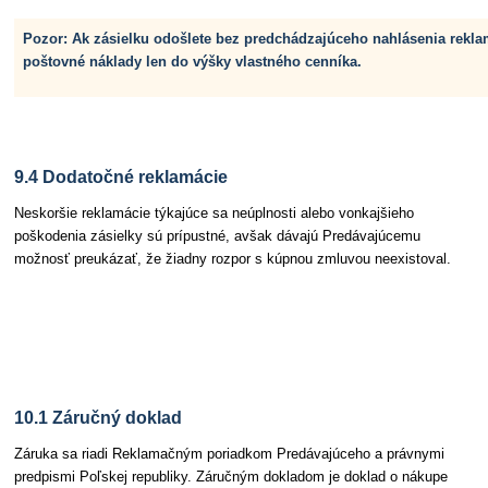
Pozor: Ak zásielku odošlete bez predchádzajúceho nahlásenia rekla
poštovné náklady len do výšky vlastného cenníka.
9.4 Dodatočné reklamácie
Neskoršie reklamácie týkajúce sa neúplnosti alebo vonkajšieho
poškodenia zásielky sú prípustné, avšak dávajú Predávajúcemu
možnosť preukázať, že žiadny rozpor s kúpnou zmluvou neexistoval.
Článok 10 Záruka a reklamačné podmienky
10.1 Záručný doklad
Záruka sa riadi Reklamačným poriadkom Predávajúceho a právnymi
predpismi Poľskej republiky. Záručným dokladom je doklad o nákupe