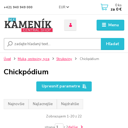
0
ks
EUR
+421 940 949 000
za
0 €
Menu
Hľadať
Úvod
Muka, cestoviny, ryza
Strukoviny
Chickpódium
Chickpódium
Upresniť parametre
Najnovšie
Najlacnejšie
Najdrahšie
Zobrazujem 1-20 z 22
strana
z 2
ďalšie