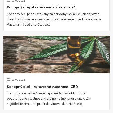
29
.
08
.
2021
Konopný olej. Aké sú cenné vlastnosti?
Konopný olej je považovaný za prírodný liek a všeliek na rôzne
choroby. Primárne zmierňuje bolesť, ale nie je to jediná aplikácia.
Rastlina má tiež an...
čítať celé
29
.
08
.
2021
Konopný olej - zdravotné vlastnosti CBD
Konopný olej, aj keď nie je najlacnejším výrobkom, má
pozoruhodné vlastnosti, ktoré nemožno ignorovať. K tým
najdôležitejším patrí protirakovinová akt...
čítať celé