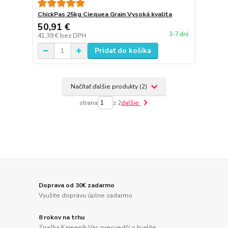
ChickPas 25kg Ciequea Grain Vysoká kvalita
50,91 €
3-7 dní
41,39 €
bez DPH
Pridať do košíka
Načítať ďalšie produkty (2)
strana
z 2
ďalšie
Doprava od 30€ zadarmo
Využite dopravu úplne zadarmo
8 rokov na trhu
Značka Kameník Vás presvedčí o kvalite