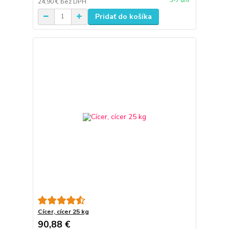
3-7 dní
24,90 €
bez DPH
Pridať do košíka
Cícer, cícer 25 kg
90,88 €