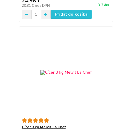
24,98 €
3-7 dní
20,31 €
bez DPH
Pridať do košíka
Cícer 3 kg Melvit La Chef