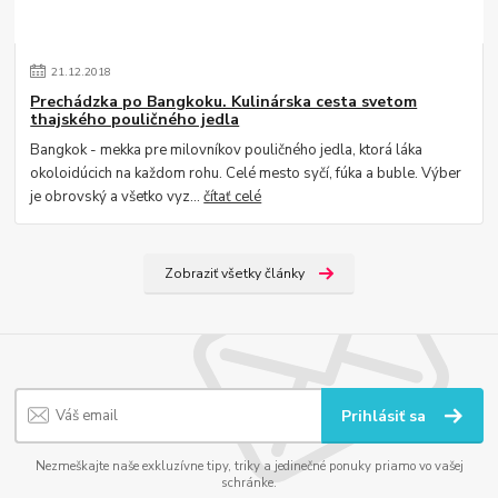
21
.
12
.
2018
Prechádzka po Bangkoku. Kulinárska cesta svetom
thajského pouličného jedla
Bangkok - mekka pre milovníkov pouličného jedla, ktorá láka
okoloidúcich na každom rohu. Celé mesto syčí, fúka a buble. Výber
je obrovský a všetko vyz...
čítať celé
Zobraziť všetky články
Prihlásiť sa
Nezmeškajte naše exkluzívne tipy, triky a jedinečné ponuky priamo vo vašej
schránke.