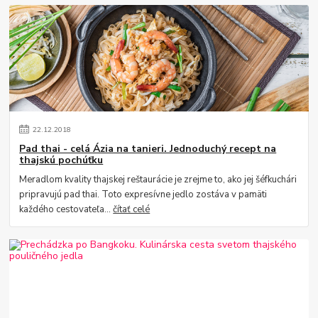
22
.
12
.
2018
Pad thai - celá Ázia na tanieri. Jednoduchý recept na
thajskú pochúťku
Meradlom kvality thajskej reštaurácie je zrejme to, ako jej šéfkuchári
pripravujú pad thai. Toto expresívne jedlo zostáva v pamäti
každého cestovateľa...
čítať celé