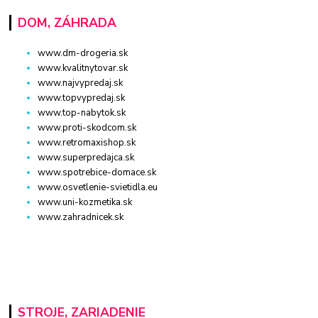
DOM, ZÁHRADA
www.dm-drogeria.sk
www.kvalitnytovar.sk
www.najvypredaj.sk
www.topvypredaj.sk
www.top-nabytok.sk
www.proti-skodcom.sk
www.retromaxishop.sk
www.superpredajca.sk
www.spotrebice-domace.sk
www.osvetlenie-svietidla.eu
www.uni-kozmetika.sk
www.zahradnicek.sk
STROJE, ZARIADENIE