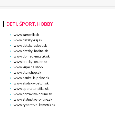
DETI, ŠPORT, HOBBY
www.kamenik.sk
www.detsky-raj.sk
www.detskaradost.sk
www.detsky-hrdina.sk
www.domaci-milacik.sk
www.hracky-online.sk
www.kupelna.shop
www.stonshop.sk
www.sanita-kupelne.sk
www.skolsky-batoh.sk
www.sportaturistika.sk
www.potraviny-online.sk
www.zlatnictvo-online.sk
www.rybarstvo-kamenik.sk