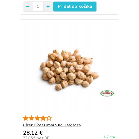
Pridať do košíka
Cícer Cícer 8 mm 5 kg Targroch
28,12 €
3-7 dní
22,86 €
bez DPH