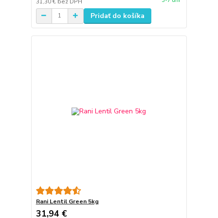
3-7 dní
31,30 €
bez DPH
Pridať do košíka
Rani Lentil Green 5kg
31,94 €