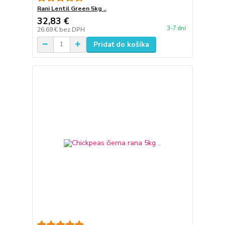
Rani Lentil Green 5kg ..
32,83 €
3-7 dní
26,69 €
bez DPH
Pridať do košíka