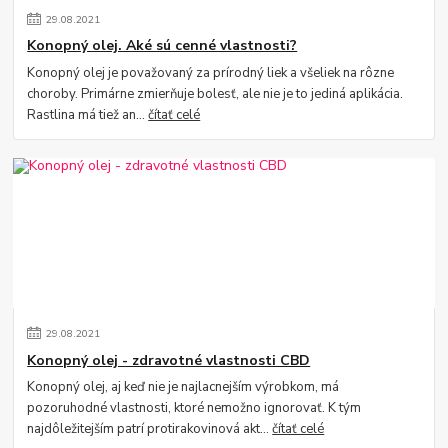
29
.
08
.
2021
Konopný olej. Aké sú cenné vlastnosti?
Konopný olej je považovaný za prírodný liek a všeliek na rôzne
choroby. Primárne zmierňuje bolesť, ale nie je to jediná aplikácia.
Rastlina má tiež an...
čítať celé
29
.
08
.
2021
Konopný olej - zdravotné vlastnosti CBD
Konopný olej, aj keď nie je najlacnejším výrobkom, má
pozoruhodné vlastnosti, ktoré nemožno ignorovať. K tým
najdôležitejším patrí protirakovinová akt...
čítať celé