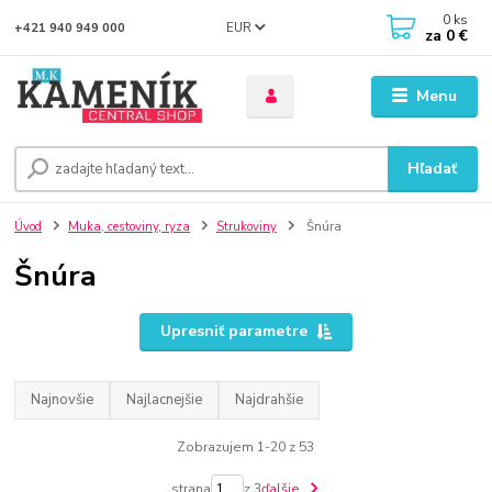
0
ks
EUR
+421 940 949 000
za
0 €
Menu
Hľadať
Úvod
Muka, cestoviny, ryza
Strukoviny
Šnúra
Šnúra
Upresniť parametre
Najnovšie
Najlacnejšie
Najdrahšie
Zobrazujem 1-20 z 53
strana
z 3
ďalšie