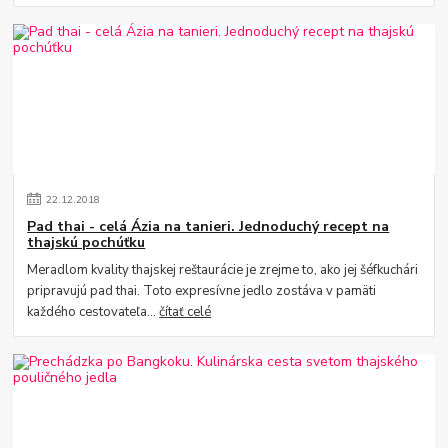
22
.
12
.
2018
Pad thai - celá Ázia na tanieri. Jednoduchý recept na
thajskú pochúťku
Meradlom kvality thajskej reštaurácie je zrejme to, ako jej šéfkuchári
pripravujú pad thai. Toto expresívne jedlo zostáva v pamäti
každého cestovateľa...
čítať celé