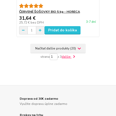
ČERVENÉ ŠOŠOVKY BIO 5 kg - HORECA
31,64 €
3-7 dní
25,72 €
bez DPH
Pridať do košíka
Načítať ďalšie produkty (20)
strana
z 3
ďalšie
Doprava od 30€ zadarmo
Využite dopravu úplne zadarmo
8 rokov na trhu