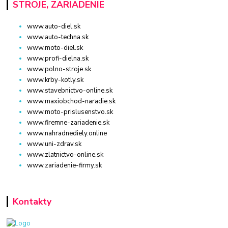
STROJE, ZARIADENIE
www.auto-diel.sk
www.auto-techna.sk
www.moto-diel.sk
www.profi-dielna.sk
www.polno-stroje.sk
www.krby-kotly.sk
www.stavebnictvo-online.sk
www.maxiobchod-naradie.sk
www.moto-prislusenstvo.sk
www.firemne-zariadenie.sk
www.nahradnediely.online
www.uni-zdrav.sk
www.zlatnictvo-online.sk
www.zariadenie-firmy.sk
Kontakty