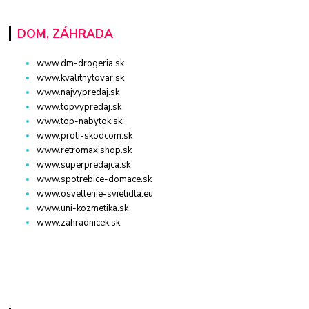
DOM, ZÁHRADA
www.dm-drogeria.sk
www.kvalitnytovar.sk
www.najvypredaj.sk
www.topvypredaj.sk
www.top-nabytok.sk
www.proti-skodcom.sk
www.retromaxishop.sk
www.superpredajca.sk
www.spotrebice-domace.sk
www.osvetlenie-svietidla.eu
www.uni-kozmetika.sk
www.zahradnicek.sk