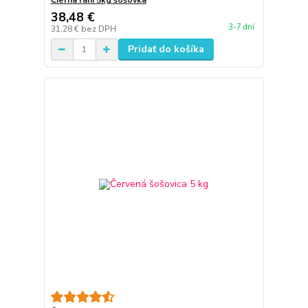
Čierna rani 5kg šošovka
38,48 €
3-7 dní
31,28 €
bez DPH
Pridať do košíka