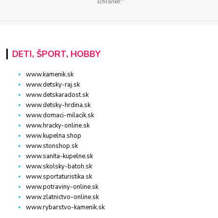
schránke.
DETI, ŠPORT, HOBBY
www.kamenik.sk
www.detsky-raj.sk
www.detskaradost.sk
www.detsky-hrdina.sk
www.domaci-milacik.sk
www.hracky-online.sk
www.kupelna.shop
www.stonshop.sk
www.sanita-kupelne.sk
www.skolsky-batoh.sk
www.sportaturistika.sk
www.potraviny-online.sk
www.zlatnictvo-online.sk
www.rybarstvo-kamenik.sk