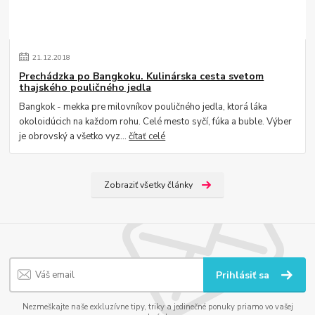
21
.
12
.
2018
Prechádzka po Bangkoku. Kulinárska cesta svetom
thajského pouličného jedla
Bangkok - mekka pre milovníkov pouličného jedla, ktorá láka
okoloidúcich na každom rohu. Celé mesto syčí, fúka a buble. Výber
je obrovský a všetko vyz...
čítať celé
Zobraziť všetky články
Prihlásiť sa
Nezmeškajte naše exkluzívne tipy, triky a jedinečné ponuky priamo vo vašej