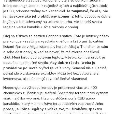
Terapeutické vlastnosti konopného oleja sú účinkom zlúčenín,
ktoré obsahuje. Jednou z najdôležitejších a najdôležitejších látok
je CBD, odborne známy ako kanabidiol.
Je zaujímavé, že olej nie
je návykový ako jeho obľúbený izomér.
Z tohto dôvodu je úplne
legálny a bol schválený na lekárskom trhu. Vie to celý svet a
legálna verzia kanabisu láme rekordy v predaji.
Olej sa získava zo semien Cannabis sativa. Toto je latinský názov
pre konope - rastliny s vysokým kmeňom a krátkymi, špicatými
listami. Rastie v Afganistane a v horách Altaj a Tienshan. Je sám
o sebe dosť horký, aj keď sa hovorí, že má mierne orieškovú
chuť. Mení farbu pod vplyvom teploty. Všetko, čo musí urobiť, je
dostať sa na slnečné svetlo.
Aby dobre rástla, treba ju
pravidelne polievať.
Vyžaduje veľa vody. Semená nie sú jediné,
pokiaľ ide o získavanie extraktov. Môžu byť tiež vytvorené z
kvetenstva, aj keď nemajú rovnaké liečivé vlastnosti.
Nepochybnou výhodou konopy je prítomnosť viac ako 400
chemických zlúčenín v jej zložení. Špecifický terapeutický význam
však majú iba vybrané. Hlavnou zlúčeninou je CBD alebo
kanabidiol, ktorý má množstvo terapeutických vlastností.
Jeho
predaj je úplne legálny a vďaka svojmu širokému spektru