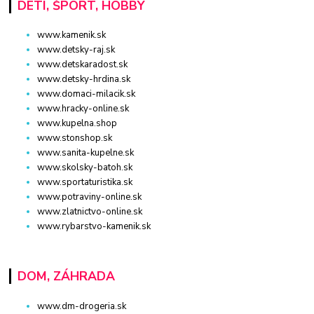
DETI, ŠPORT, HOBBY
www.kamenik.sk
www.detsky-raj.sk
www.detskaradost.sk
www.detsky-hrdina.sk
www.domaci-milacik.sk
www.hracky-online.sk
www.kupelna.shop
www.stonshop.sk
www.sanita-kupelne.sk
www.skolsky-batoh.sk
www.sportaturistika.sk
www.potraviny-online.sk
www.zlatnictvo-online.sk
www.rybarstvo-kamenik.sk
DOM, ZÁHRADA
www.dm-drogeria.sk