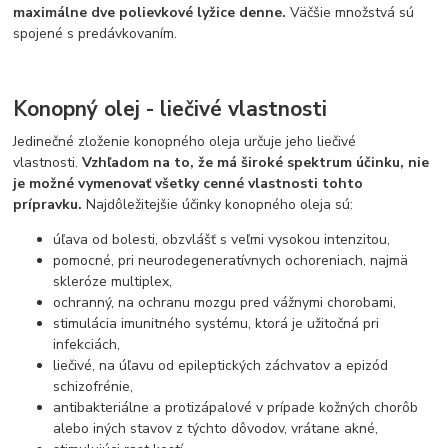
maximálne dve polievkové lyžice denne.
Väčšie množstvá sú
spojené s predávkovaním.
Konopný olej - liečivé vlastnosti
Jedinečné zloženie konopného oleja určuje jeho liečivé
vlastnosti.
Vzhľadom na to, že má široké spektrum účinku, nie
je možné vymenovať všetky cenné vlastnosti tohto
prípravku.
Najdôležitejšie účinky konopného oleja sú:
úľava od bolesti, obzvlášť s veľmi vysokou intenzitou,
pomocné, pri neurodegeneratívnych ochoreniach, najmä
skleróze multiplex,
ochranný, na ochranu mozgu pred vážnymi chorobami,
stimulácia imunitného systému, ktorá je užitočná pri
infekciách,
liečivé, na úľavu od epileptických záchvatov a epizód
schizofrénie,
antibakteriálne a protizápalové v prípade kožných chorôb
alebo iných stavov z týchto dôvodov, vrátane akné,