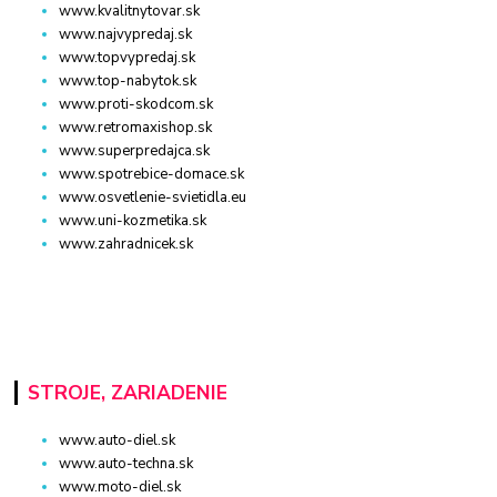
www.kvalitnytovar.sk
www.najvypredaj.sk
www.topvypredaj.sk
www.top-nabytok.sk
www.proti-skodcom.sk
www.retromaxishop.sk
www.superpredajca.sk
www.spotrebice-domace.sk
www.osvetlenie-svietidla.eu
www.uni-kozmetika.sk
www.zahradnicek.sk
STROJE, ZARIADENIE
www.auto-diel.sk
www.auto-techna.sk
www.moto-diel.sk