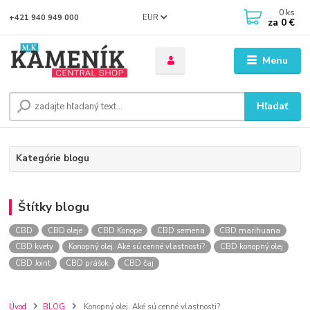
0
ks
EUR
+421 940 949 000
za
0 €
Menu
Hľadať
Kategórie blogu
Štítky blogu
CBD
CBD oleje
CBD Konope
CBD semena
CBD marihuana
CBD kvety
Konopný olej. Aké sú cenné vlastnosti?
CBD konopný olej
CBD Joint
CBD prášok
CBD čaj
Úvod
BLOG
Konopný olej. Aké sú cenné vlastnosti?