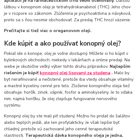
aplikácií je na farmaceutickom trhu veľmi oceňovaný.
Ďalšou
látkou v konopnom oleji je tetrahydrokanabinol (THC). Jeho chov
je v rozpore so zákonom. Zlúčenina je psychoaktívna a návyková,
preto sa s ňou nesmie obchodovať. Za predaj THC hrozí väzenie.
Prečítajte si tiež viac o
oreganovom oleji.
Kde kúpiť a ako používať konopný olej?
Pokiaľ ide o konope, olej je voľne dostupný. Môžete si ho kúpiť v
bylinkových obchodoch, niekedy v lekárňach a online predaji. Na
webe je skutočne veľký výber tohto druhu prípravkov.
Najlepším
riešením je kúpiť
konopný olej lisovaný za studena
.
Malo by
byť nerafinované a nečistené, pretože iba vtedy obsahuje vitamíny
a mastné kyseliny cenné pre telo. Zloženie konopného oleja tiež
obsahuje: horčík, zinok, vápnik, fosfor a aminokyseliny. Je to vďaka
nim, najmä horčíku, že olej zlepšuje fungovanie nervového
systému.
Konopný olej by ste mali piť studený. Možno ho pridať do šalátov
alebo teplých jedál, ale len profylakticky. Je však lepšie byť
chladný, pretože sú zachované jeho cenné terapeutické
vlastnosti.
Terapeutická dávka konopného oleja je jedna,