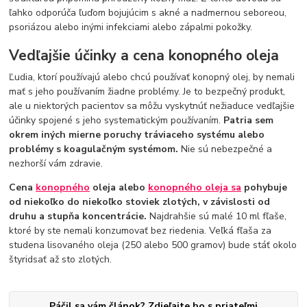
ľahko odporúča ľuďom bojujúcim s akné a nadmernou seboreou,
psoriázou alebo inými infekciami alebo zápalmi pokožky.
Vedľajšie účinky a cena konopného oleja
Ľudia, ktorí používajú alebo chcú používať konopný olej, by nemali
mať s jeho používaním žiadne problémy. Je to bezpečný produkt,
ale u niektorých pacientov sa môžu vyskytnúť nežiaduce vedľajšie
účinky spojené s jeho systematickým používaním.
Patria sem
okrem iných mierne poruchy tráviaceho systému alebo
problémy s koagulačným systémom.
Nie sú nebezpečné a
nezhorší vám zdravie.
Cena
konopného
oleja alebo
konopného oleja sa
pohybuje
od niekoľko do niekoľko stoviek zlotých, v závislosti od
druhu a stupňa koncentrácie.
Najdrahšie sú malé 10 ml fľaše,
ktoré by ste nemali konzumovať bez riedenia. Veľká fľaša za
studena lisovaného oleja (250 alebo 500 gramov) bude stáť okolo
štyridsať až sto zlotých.
Páčil sa vám článok? Zdieľajte ho s priateľmi