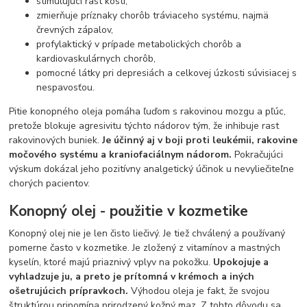
stimulujúci rast kostí,
zmierňuje príznaky chorôb tráviaceho systému, najmä
črevných zápalov,
profylaktický v prípade metabolických chorôb a
kardiovaskulárnych chorôb,
pomocné látky pri depresiách a celkovej úzkosti súvisiacej s
nespavosťou.
Pitie konopného oleja pomáha ľuďom s rakovinou mozgu a pľúc,
pretože blokuje agresivitu týchto nádorov tým, že inhibuje rast
rakovinových buniek.
Je účinný aj v boji proti leukémii, rakovine
močového systému a kraniofaciálnym nádorom.
Pokračujúci
výskum dokázal jeho pozitívny analgetický účinok u nevyliečiteľne
chorých pacientov.
Konopný olej - použitie v kozmetike
Konopný olej nie je len čisto liečivý. Je tiež chválený a používaný
pomerne často v kozmetike. Je zložený z vitamínov a mastných
kyselín, ktoré majú priaznivý vplyv na pokožku.
Upokojuje a
vyhladzuje ju, a preto je prítomná v krémoch a iných
ošetrujúcich prípravkoch.
Výhodou oleja je fakt, že svojou
štruktúrou pripomína prirodzený kožný maz. Z tohto dôvodu sa