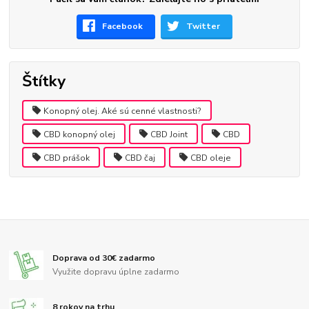
Facebook
Twitter
Štítky
Konopný olej. Aké sú cenné vlastnosti?
CBD konopný olej
CBD Joint
CBD
CBD prášok
CBD čaj
CBD oleje
Doprava od 30€ zadarmo
Využite dopravu úplne zadarmo
8 rokov na trhu