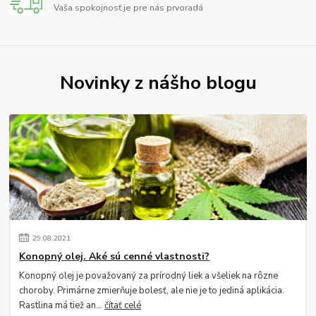
Vaša spokojnosť je pre nás prvoradá
Novinky z nášho blogu
29
.
08
.
2021
Konopný olej. Aké sú cenné vlastnosti?
Konopný olej je považovaný za prírodný liek a všeliek na rôzne
choroby. Primárne zmierňuje bolesť, ale nie je to jediná aplikácia.
Rastlina má tiež an...
čítať celé