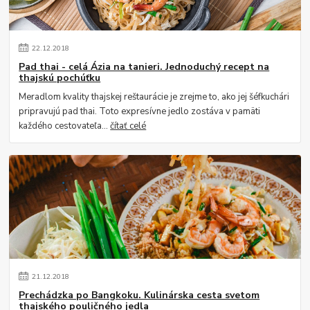
22
.
12
.
2018
Pad thai - celá Ázia na tanieri. Jednoduchý recept na
thajskú pochúťku
Meradlom kvality thajskej reštaurácie je zrejme to, ako jej šéfkuchári
pripravujú pad thai. Toto expresívne jedlo zostáva v pamäti
každého cestovateľa...
čítať celé
21
.
12
.
2018
Prechádzka po Bangkoku. Kulinárska cesta svetom
thajského pouličného jedla