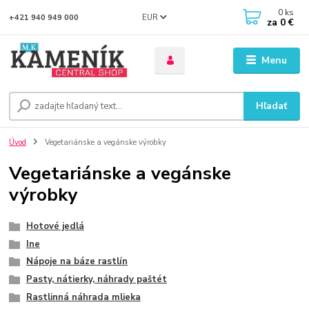
0
ks
EUR
+421 940 949 000
za
0 €
Menu
Hľadať
Úvod
Vegetariánske a vegánske výrobky
Vegetariánske a vegánske
výrobky
Hotové jedlá
Ine
Nápoje na báze rastlín
Pasty, nátierky, náhrady paštét
Rastlinná náhrada mlieka