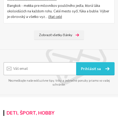
Bangkok - mekka pre milovníkov pouličného jedla, ktorá láka
okoloidúcich na každom rohu. Celé mesto syčí, fúka a buble. Výber
je obrovský a všetko vyz...
čítať celé
Zobraziť všetky články
Prihlásiť sa
Nezmeškajte naše exkluzívne tipy, triky a jedinečné ponuky priamo vo vašej
schránke.
DETI, ŠPORT, HOBBY