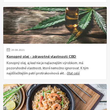
29
.
08
.
2021
Konopný olej - zdravotné vlastnosti CBD
Konopný olej, aj keď nie je najlacnejším výrobkom, má
pozoruhodné vlastnosti, ktoré nemožno ignorovať. K tým
najdôležitejším patrí protirakovinová akt...
čítať celé