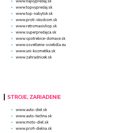
www.najvypredaj.sk
www.topvypredaj.sk
www.top-nabytok.sk
www.proti-skodcom.sk
www.retromaxishop.sk
www.superpredajca.sk
www.spotrebice-domace.sk
www.osvetlenie-svietidla.eu
www.uni-kozmetika.sk
www.zahradnicek.sk
STROJE, ZARIADENIE
www.auto-diel.sk
www.auto-techna.sk
www.moto-diel.sk
www.profi-dielna.sk