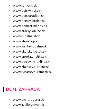
www.kamenik.sk
www.detsky-raj.sk
www.detskaradost.sk
www.detsky-hrdina.sk
www.domaci-milacik.sk
www.hracky-online.sk
www.kupelna.shop
www.stonshop.sk
www.sanita-kupelne.sk
www.skolsky-batoh.sk
www.sportaturistika.sk
www.potraviny-online.sk
www.zlatnictvo-online.sk
www.rybarstvo-kamenik.sk
DOM, ZÁHRADA
www.dm-drogeria.sk
www.kvalitnytovar.sk