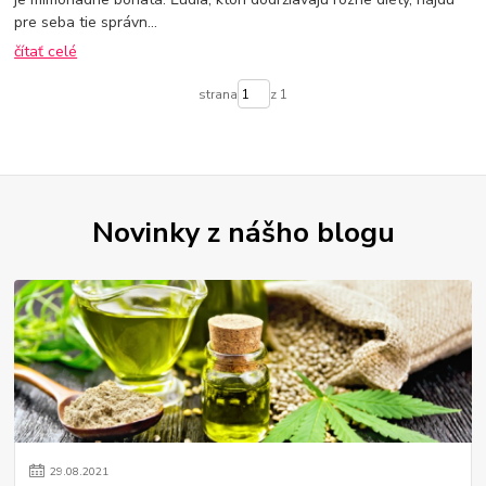
pre seba tie správn...
čítať celé
strana
z 1
Novinky z nášho blogu
29
.
08
.
2021