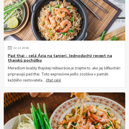
22
.
12
.
2018
Pad thai - celá Ázia na tanieri. Jednoduchý recept na
thajskú pochúťku
Meradlom kvality thajskej reštaurácie je zrejme to, ako jej šéfkuchári
pripravujú pad thai. Toto expresívne jedlo zostáva v pamäti
každého cestovateľa...
čítať celé