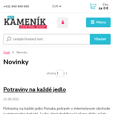
0
ks
EUR
+421 940 949 000
za
0 €
Menu
Hľadať
Úvod
Novinky
Novinky
strana
z 1
Potraviny na každé jedlo
21.06.2021
Potraviny na každé jedlo Ponuka potravín v internetovom obchode
je mimoriadne bohatá. Ľudia, ktorí dodržiavajú rôzne diéty, nájdu