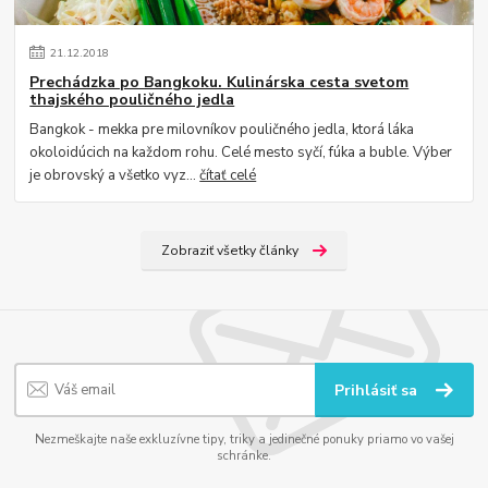
21
.
12
.
2018
Prechádzka po Bangkoku. Kulinárska cesta svetom
thajského pouličného jedla
Bangkok - mekka pre milovníkov pouličného jedla, ktorá láka
okoloidúcich na každom rohu. Celé mesto syčí, fúka a buble. Výber
je obrovský a všetko vyz...
čítať celé
Zobraziť všetky články
Prihlásiť sa
Nezmeškajte naše exkluzívne tipy, triky a jedinečné ponuky priamo vo vašej
schránke.