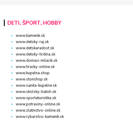
DETI, ŠPORT, HOBBY
www.kamenik.sk
www.detsky-raj.sk
www.detskaradost.sk
www.detsky-hrdina.sk
www.domaci-milacik.sk
www.hracky-online.sk
www.kupelna.shop
www.stonshop.sk
www.sanita-kupelne.sk
www.skolsky-batoh.sk
www.sportaturistika.sk
www.potraviny-online.sk
www.zlatnictvo-online.sk
www.rybarstvo-kamenik.sk