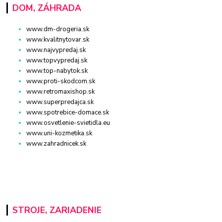
DOM, ZÁHRADA
www.dm-drogeria.sk
www.kvalitnytovar.sk
www.najvypredaj.sk
www.topvypredaj.sk
www.top-nabytok.sk
www.proti-skodcom.sk
www.retromaxishop.sk
www.superpredajca.sk
www.spotrebice-domace.sk
www.osvetlenie-svietidla.eu
www.uni-kozmetika.sk
www.zahradnicek.sk
STROJE, ZARIADENIE