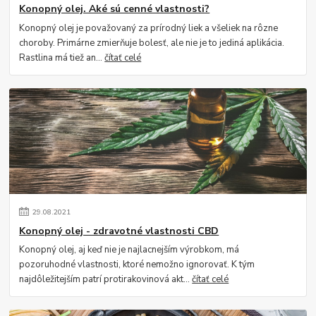
Konopný olej. Aké sú cenné vlastnosti?
Konopný olej je považovaný za prírodný liek a všeliek na rôzne
choroby. Primárne zmierňuje bolesť, ale nie je to jediná aplikácia.
Rastlina má tiež an...
čítať celé
29
.
08
.
2021
Konopný olej - zdravotné vlastnosti CBD
Konopný olej, aj keď nie je najlacnejším výrobkom, má
pozoruhodné vlastnosti, ktoré nemožno ignorovať. K tým
najdôležitejším patrí protirakovinová akt...
čítať celé