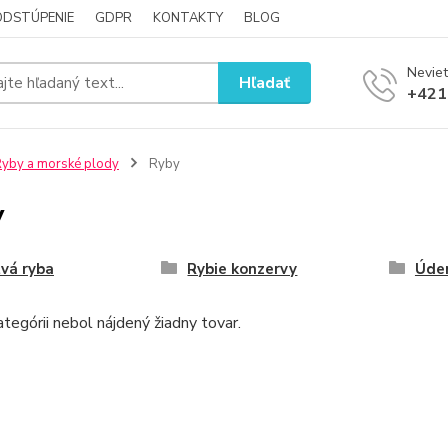
ODSTÚPENIE
GDPR
KONTAKTY
BLOG
Neviet
Hľadať
+421
yby a morské plody
Ryby
y
vá ryba
Rybie konzervy
Úde
ategórii nebol nájdený žiadny tovar.