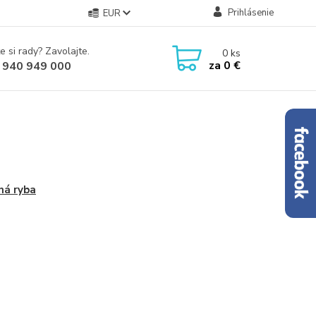
Prihlásenie
EUR
e si rady? Zavolajte.
0
ks
za
0 €
 940 949 000
ná ryba