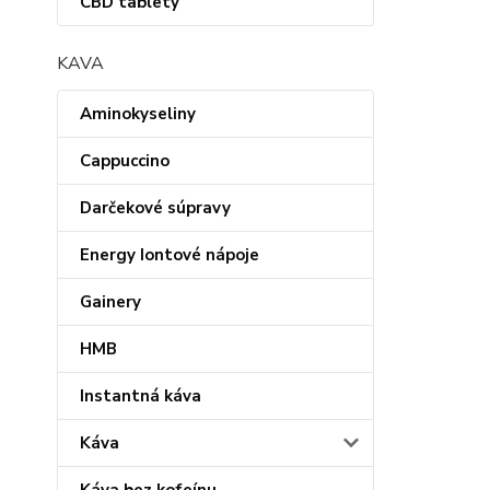
CBD tablety
KAVA
Aminokyseliny
Cappuccino
Darčekové súpravy
Energy Iontové nápoje
Gainery
HMB
Instantná káva
Káva