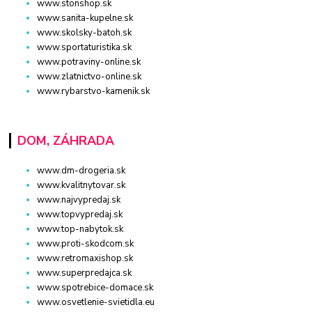
www.stonshop.sk
www.sanita-kupelne.sk
www.skolsky-batoh.sk
www.sportaturistika.sk
www.potraviny-online.sk
www.zlatnictvo-online.sk
www.rybarstvo-kamenik.sk
DOM, ZÁHRADA
www.dm-drogeria.sk
www.kvalitnytovar.sk
www.najvypredaj.sk
www.topvypredaj.sk
www.top-nabytok.sk
www.proti-skodcom.sk
www.retromaxishop.sk
www.superpredajca.sk
www.spotrebice-domace.sk
www.osvetlenie-svietidla.eu