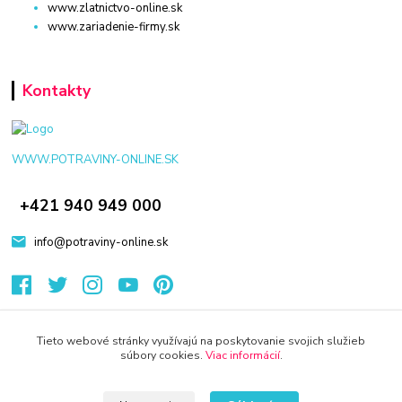
www.zlatnictvo-online.sk
www.zariadenie-firmy.sk
Kontakty
WWW.POTRAVINY-ONLINE.SK
+421 940 949 000
info@potraviny-online.sk
Tieto webové stránky využívajú na poskytovanie svojich služieb
súbory cookies.
Viac informácií
.
© 2024 Všetky práva vyhradené KAMENIK.SK
Vytvorené na
Eshop-rychlo.sk