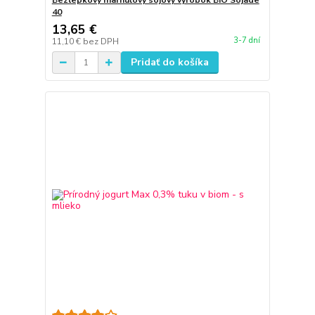
Bezlepkový marhuľový sójový výrobok BIO Sojade
40
13,65 €
3-7 dní
11,10 €
bez DPH
Pridať do košíka