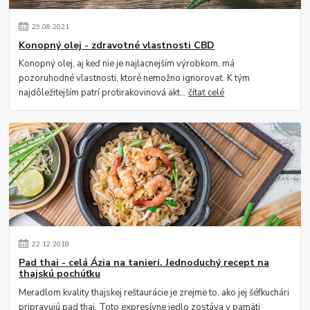
29
.
08
.
2021
Konopný olej - zdravotné vlastnosti CBD
Konopný olej, aj keď nie je najlacnejším výrobkom, má
pozoruhodné vlastnosti, ktoré nemožno ignorovať. K tým
najdôležitejším patrí protirakovinová akt...
čítať celé
22
.
12
.
2018
Pad thai - celá Ázia na tanieri. Jednoduchý recept na
thajskú pochúťku
Meradlom kvality thajskej reštaurácie je zrejme to, ako jej šéfkuchári
pripravujú pad thai. Toto expresívne jedlo zostáva v pamäti