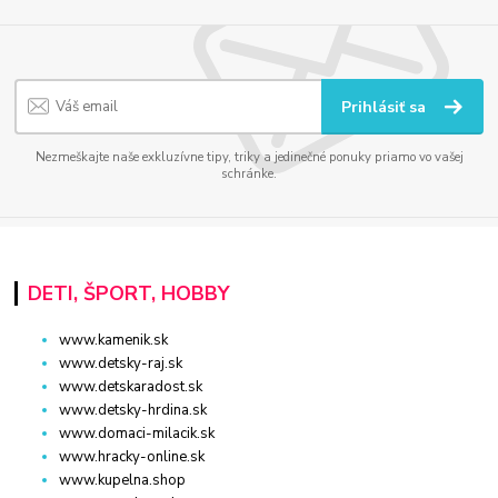
Prihlásiť sa
Nezmeškajte naše exkluzívne tipy, triky a jedinečné ponuky priamo vo vašej
schránke.
DETI, ŠPORT, HOBBY
www.kamenik.sk
www.detsky-raj.sk
www.detskaradost.sk
www.detsky-hrdina.sk
www.domaci-milacik.sk
www.hracky-online.sk
www.kupelna.shop