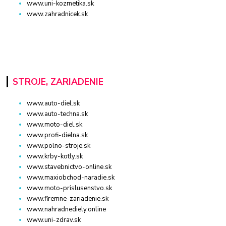
www.uni-kozmetika.sk
www.zahradnicek.sk
STROJE, ZARIADENIE
www.auto-diel.sk
www.auto-techna.sk
www.moto-diel.sk
www.profi-dielna.sk
www.polno-stroje.sk
www.krby-kotly.sk
www.stavebnictvo-online.sk
www.maxiobchod-naradie.sk
www.moto-prislusenstvo.sk
www.firemne-zariadenie.sk
www.nahradnediely.online
www.uni-zdrav.sk