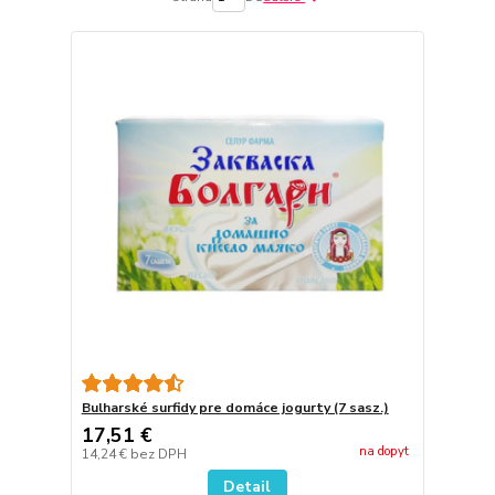
Bulharské surfidy pre domáce jogurty (7 sasz.)
17,51 €
na dopyt
14,24 €
bez DPH
Detail