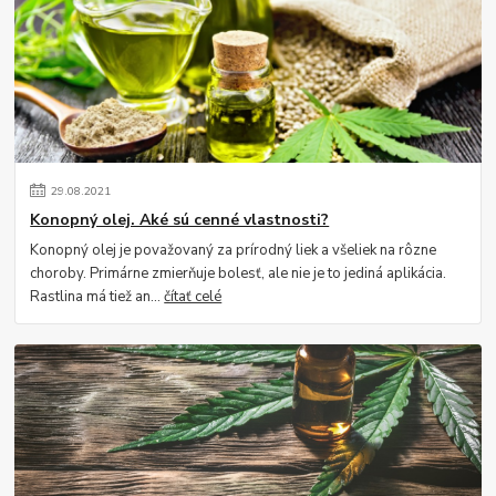
29
.
08
.
2021
Konopný olej. Aké sú cenné vlastnosti?
Konopný olej je považovaný za prírodný liek a všeliek na rôzne
choroby. Primárne zmierňuje bolesť, ale nie je to jediná aplikácia.
Rastlina má tiež an...
čítať celé