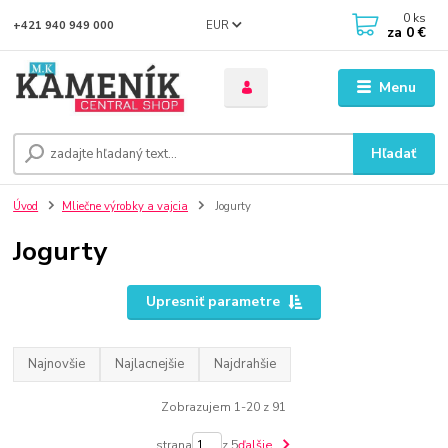
0
ks
EUR
+421 940 949 000
za
0 €
Menu
Hľadať
Úvod
Mliečne výrobky a vajcia
Jogurty
Jogurty
Upresniť parametre
Najnovšie
Najlacnejšie
Najdrahšie
Zobrazujem 1-20 z 91
strana
z 5
ďalšie