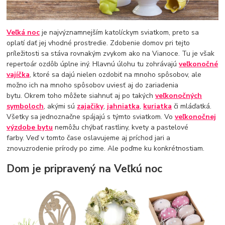
Veľká noc
je najvýznamnejším katolíckym sviatkom, preto sa
oplatí dať jej vhodné prostredie. Zdobenie domov pri tejto
príležitosti sa stáva rovnakým zvykom ako na Vianoce. Tu je však
repertoár ozdôb úplne iný. Hlavnú úlohu tu zohrávajú
veľkonočné
vajíčka
, ktoré sa dajú nielen ozdobiť na mnoho spôsobov, ale
možno ich na mnoho spôsobov uviesť aj do zariadenia
bytu. Okrem toho môžete siahnuť aj po takých
veľkonočných
symboloch
, akými sú
zajačiky
,
jahniatka
,
kuriatka
či mláďatká.
Všetky sa jednoznačne spájajú s týmto sviatkom. Vo
veľkonočnej
výzdobe bytu
nemôžu chýbať rastliny, kvety a pastelové
farby. Veď v tomto čase oslavujeme aj príchod jari a
znovuzrodenie prírody po zime. Ale poďme ku konkrétnostiam.
Dom je pripravený na Veľkú noc