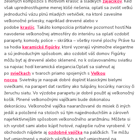
zelených kompozícií s motívom kraslíc a sladkých
zajačikov
. Keď
však uprednostňujeme menej klišé riešenia, oplatí sa zvoliť veľkú
jednoduchú vázu plnú mladých vetvičiek, na ktoré zavesíme
veľkonočné prívesky, napríklad drevené alebo v
podobe
kraslíc
. Takáto kompozícia pritiahne pozornosť hostí.Na
navodenie veľkonočnej atmosféry do interiéru sa oplatí ozdobiť
parapety, komody, police – skrátka – všetky rovné plochy. Práve tu
sa hodia
keramické figúrky
, ktoré vyzerajú výnimočne elegantne
a sú jednoduchým spôsobom, ako ozdobiť váš domov. Figúrky
môžu byť aj drevené alebo sklenené, no k oslavovanému sviatku
sa najviac hodí keramická elegancia.Oplatí sa siahnuť aj
po
sviečkach
v tvaroch priamo spojených s
Veľkou
nocou
. Svietniky je naopak dobré doplniť klasickými bielymi
sviečkami, na parapet dať rastliny ako tulipány, kocúriky, narcisy či
žeruchu siatu. Vo výzdobe parapetu je dobré použiť aj veľkonočný
košík. Plnené veľkonočnými vajíčkami bude dokonalou
dekoráciou. Veľkonočné vajíčka naaranžované do misiek či iných
jedál a položené na stoloch sú tým najjednoduchším a zároveň
najefektívnejším spôsobom veľkonočného aranžmánu. Môžete si
ich vyrobiť sami alebo kúpiť hotové, najlepšie ručne vyrobené. V
obchodoch nájdete aj
ozdobné vajíčka
na paličkách. Tie môžu
byť umiestnené v malých vázičkách a tiež umiestnené na