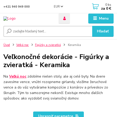
0
ks
EUR
+421 940 949 000
za
0 €
Menu
Hľadať
Úvod
Veľká noc
Figúrky a zvieratká
Keramika
Veľkonočné dekorácie - Figúrky a
zvieratká - Keramika
Na
Veľkú noc
zdobíme nielen stoly, ale aj celé byty. Na dvere
zavesíme vence, vnútri rozopneme girlandy, vložíme žeruchové
vence a do váz vytvárame kompozície z konárov a príveskov zo
škrupín. Tým to samozrejme nekončí. Existuje mnoho ďalších
spôsobov, ako vyzdobiť svoj svianočný domov.
Upresniť parametre