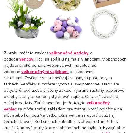
Z prahu môžete zaviesť
veľkonočné ozdoby
v
podobe
vencov
. Hoci sa spájajú najmä s Vianocami, v obchodoch
nájdete širokú ponuku veľkonočných modelov. Sú
zdobené
veľkonočnými vajíčkami
a sezónnymi
rastlinami. Zvyčajne sa uchovávajú v jasných pastelových
farbách. Venčeky si môžete vyrobiť aj svojpomocne, stačí vám
polystyrénový alebo prútený základ, vybrané rastliny, papierové
ozdoby, stuhy alebo polystyrénové vajíčka. Ostatné závisí od
našej kreativity. Zaujímavosťou je, že takýto
veľkonočný
veniec
sa môže stať aj základom pre trstinu, ktorú položíme na
stôl alebo komodu.Na veľkonočné vence sa oplatí použiť aj
žeruchu či ovos. Keď sme ich zabudli zasiať vopred, môžete si
kúpiť už hotové prúty, ktoré v obchodoch nechýbajú. Bývajú plné