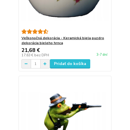
Veľkonočná dekorácia - Keramická biela puzdro
dekorácia bieleho hrnca
21,68 €
3-7 dní
17,63 €
bez DPH
Pridať do košíka