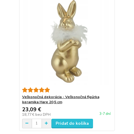
Veľkonočná dekorácia - Veľkonočná figúrka
keramika Hare 20,5 cm
23,09 €
3-7 dní
18,77 €
bez DPH
Pridať do košíka