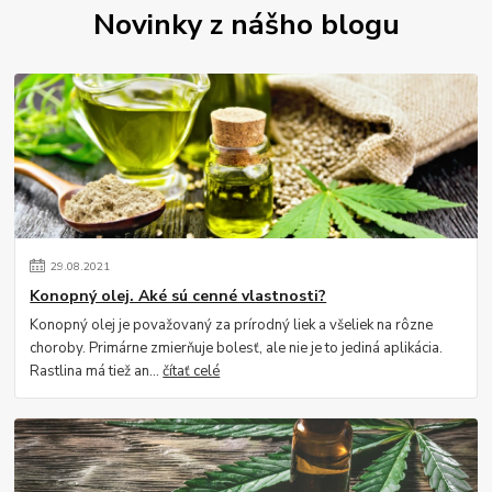
Novinky z nášho blogu
29
.
08
.
2021
Konopný olej. Aké sú cenné vlastnosti?
Konopný olej je považovaný za prírodný liek a všeliek na rôzne
choroby. Primárne zmierňuje bolesť, ale nie je to jediná aplikácia.
Rastlina má tiež an...
čítať celé