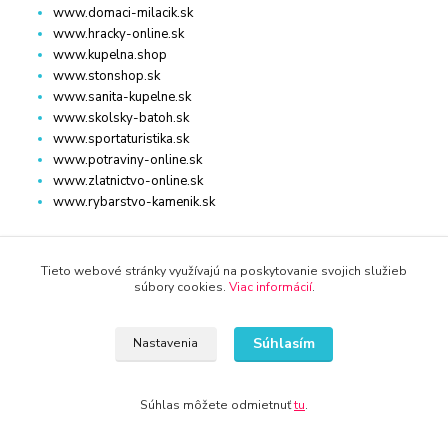
www.domaci-milacik.sk
www.hracky-online.sk
www.kupelna.shop
www.stonshop.sk
www.sanita-kupelne.sk
www.skolsky-batoh.sk
www.sportaturistika.sk
www.potraviny-online.sk
www.zlatnictvo-online.sk
www.rybarstvo-kamenik.sk
DOM, ZÁHRADA
Tieto webové stránky využívajú na poskytovanie svojich služieb
súbory cookies.
Viac informácií
.
www.dm-drogeria.sk
www.kvalitnytovar.sk
Súhlasím
Nastavenia
www.najvypredaj.sk
www.topvypredaj.sk
www.top-nabytok.sk
Súhlas môžete odmietnuť
tu
.
www.proti-skodcom.sk
www.retromaxishop.sk