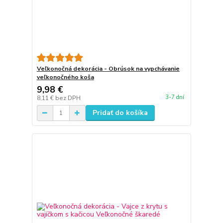
Veľkonočná dekorácia - Obrúsok na vypchávanie
veľkonočného koša
9,98 €
3-7 dní
8,11 €
bez DPH
Pridať do košíka