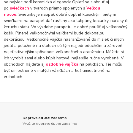
sa najviac hodí keramická elegancia.Oplatí sa siahnuť aj
po
sviečkach
v tvaroch priamo spojených s
Veľkou
nocou
. Svietniky je naopak dobré doplniť klasickými bielymi
sviečkami, na parapet dať rastliny ako tulipány, kocúriky, narcisy či
žeruchu siatu. Vo výzdobe parapetu je dobré použiť aj veľkonočný
košík. Plnené veľkonočnými vajíčkami bude dokonalou
dekoráciou. Veľkonočné vajíčka naaranžované do misiek či iných
jedál a položené na stoloch sú tým najjednoduchším a zároveň
najefektívnejším spôsobom veľkonočného aranžmánu. Môžete si
ich vyrobiť sami alebo kúpiť hotové, najlepšie ručne vyrobené. V
obchodoch nájdete aj
ozdobné vajíčka
na paličkách. Tie môžu
byť umiestnené v malých vázičkách a tiež umiestnené na
vrcholoch.
Doprava od 30€ zadarmo
Využite dopravu úplne zadarmo