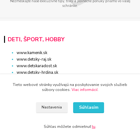
Nezmeškajte naše exkluzívne tipy, triky a jedinečné ponuky priamo vo vašej
schránke.
DETI, ŠPORT, HOBBY
www.kamenik.sk
www.detsky-raj.sk
www.detskaradost.sk
www.detsky-hrdina.sk
www.domaci-milacik.sk
Tieto webové stránky využívajú na poskytovanie svojich služieb
www.hracky-online.sk
súbory cookies.
Viac informácií
.
www.kupelna.shop
www.stonshop.sk
www.sanita-kupelne.sk
Súhlasím
Nastavenia
www.skolsky-batoh.sk
www.sportaturistika.sk
www.potraviny-online.sk
Súhlas môžete odmietnuť
tu
.
www.zlatnictvo-online.sk
www.rybarstvo-kamenik.sk