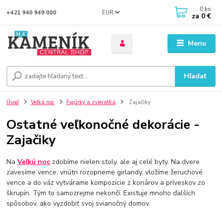
0
ks
EUR
+421 940 949 000
za
0 €
Menu
Hľadať
Úvod
Veľká noc
Figúrky a zvieratká
Zajačiky
Ostatné veľkonočné dekorácie -
Zajačiky
Na
Veľkú noc
zdobíme nielen stoly, ale aj celé byty. Na dvere
zavesíme vence, vnútri rozopneme girlandy, vložíme žeruchové
vence a do váz vytvárame kompozície z konárov a príveskov zo
škrupín. Tým to samozrejme nekončí. Existuje mnoho ďalších
spôsobov, ako vyzdobiť svoj svianočný domov.