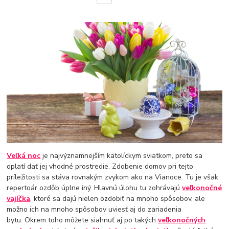
Veľká noc
je najvýznamnejším katolíckym sviatkom, preto sa
oplatí dať jej vhodné prostredie. Zdobenie domov pri tejto
príležitosti sa stáva rovnakým zvykom ako na Vianoce. Tu je však
repertoár ozdôb úplne iný. Hlavnú úlohu tu zohrávajú
veľkonočné
vajíčka
, ktoré sa dajú nielen ozdobiť na mnoho spôsobov, ale
možno ich na mnoho spôsobov uviesť aj do zariadenia
bytu. Okrem toho môžete siahnuť aj po takých
veľkonočných