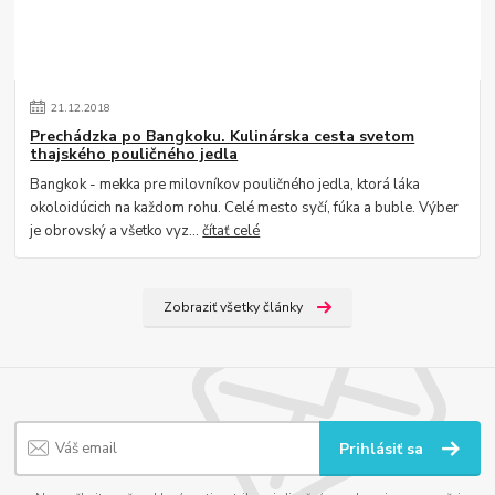
21
.
12
.
2018
Prechádzka po Bangkoku. Kulinárska cesta svetom
thajského pouličného jedla
Bangkok - mekka pre milovníkov pouličného jedla, ktorá láka
okoloidúcich na každom rohu. Celé mesto syčí, fúka a buble. Výber
je obrovský a všetko vyz...
čítať celé
Zobraziť všetky články
Prihlásiť sa