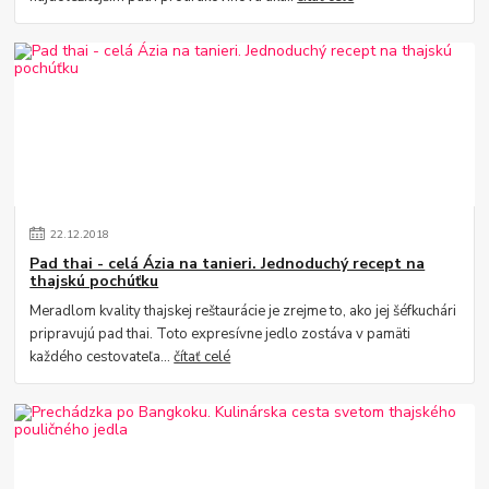
22
.
12
.
2018
Pad thai - celá Ázia na tanieri. Jednoduchý recept na
thajskú pochúťku
Meradlom kvality thajskej reštaurácie je zrejme to, ako jej šéfkuchári
pripravujú pad thai. Toto expresívne jedlo zostáva v pamäti
každého cestovateľa...
čítať celé