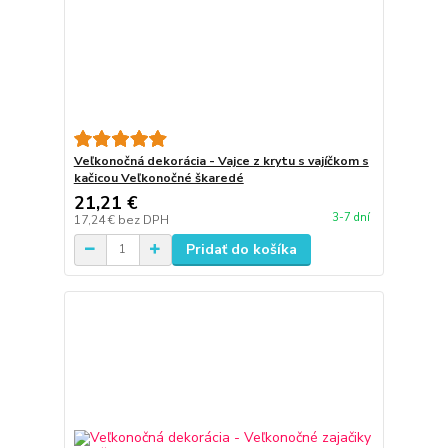
Veľkonočná dekorácia - Vajce z krytu s vajíčkom s
kačicou Veľkonočné škaredé
21,21 €
3-7 dní
17,24 €
bez DPH
Pridať do košíka