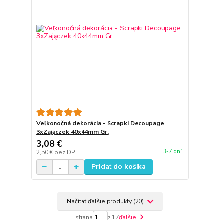
Veľkonočná dekorácia - Scrapki Decoupage
3xZajączek 40x44mm Gr.
3,08 €
3-7 dní
2,50 €
bez DPH
Pridať do košíka
Načítať ďalšie produkty (20)
strana
z 17
ďalšie