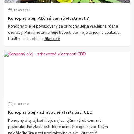
29
.
08
.
2021
Konopný olej. Aké sú cenné vlastnosti?
Konopný olej je považovaný za prírodný liek a všeliek na rôzne
choroby. Primárne zmierňuje bolesť, ale nie je to jediná aplikácia.
Rastlina má tiež an...
čítať celé
29
.
08
.
2021
Konopný olej - zdravotné vlastnosti CBD
Konopný olej, aj keď nie je najlacnejším výrobkom, má
pozoruhodné vlastnosti, ktoré nemožno ignorovať. K tým
najdôležitejším patrí protirakovinová akt...
čítať celé