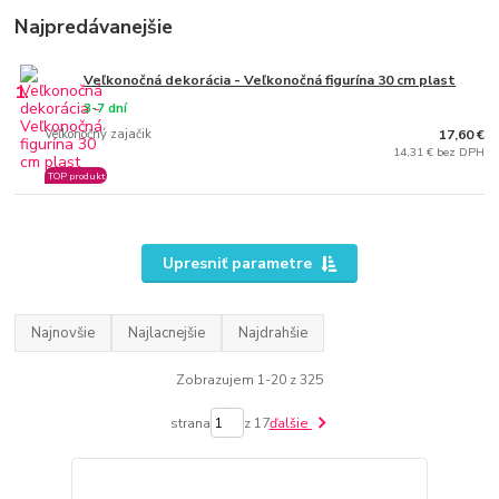
Najpredávanejšie
Veľkonočná dekorácia - Veľkonočná figurína 30 cm plast
1.
3-7 dní
Veľkonočný zajačik
17,60 €
14,31 € bez DPH
TOP produkt
Upresniť parametre
Najnovšie
Najlacnejšie
Najdrahšie
Zobrazujem 1-20 z 325
strana
z 17
ďalšie