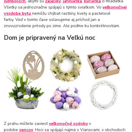
symboloch
, akými sú
zajačiky
,
jahniatka
,
kuriatka
či mláďatká.
Všetky sa jednoznačne spájajú s týmto sviatkom. Vo
veľkonočnej
výzdobe bytu
nemôžu chýbať rastliny, kvety a pastelové
farby. Veď v tomto čase oslavujeme aj príchod jari a
znovuzrodenie prírody po zime. Ale poďme ku konkrétnostiam.
Dom je pripravený na Veľkú noc
Z prahu môžete zaviesť
veľkonočné ozdoby
v
podobe
vencov
. Hoci sa spájajú najmä s Vianocami, v obchodoch