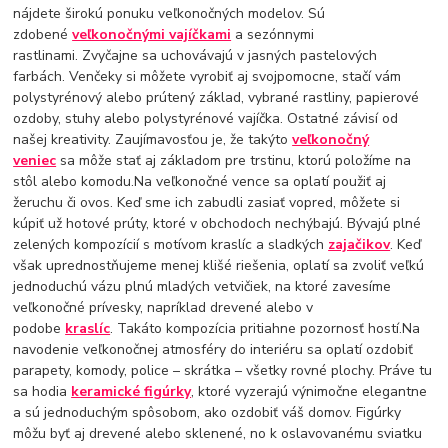
nájdete širokú ponuku veľkonočných modelov. Sú
zdobené
veľkonočnými vajíčkami
a sezónnymi
rastlinami. Zvyčajne sa uchovávajú v jasných pastelových
farbách. Venčeky si môžete vyrobiť aj svojpomocne, stačí vám
polystyrénový alebo prútený základ, vybrané rastliny, papierové
ozdoby, stuhy alebo polystyrénové vajíčka. Ostatné závisí od
našej kreativity. Zaujímavosťou je, že takýto
veľkonočný
veniec
sa môže stať aj základom pre trstinu, ktorú položíme na
stôl alebo komodu.Na veľkonočné vence sa oplatí použiť aj
žeruchu či ovos. Keď sme ich zabudli zasiať vopred, môžete si
kúpiť už hotové prúty, ktoré v obchodoch nechýbajú. Bývajú plné
zelených kompozícií s motívom kraslíc a sladkých
zajačikov
. Keď
však uprednostňujeme menej klišé riešenia, oplatí sa zvoliť veľkú
jednoduchú vázu plnú mladých vetvičiek, na ktoré zavesíme
veľkonočné prívesky, napríklad drevené alebo v
podobe
kraslíc
. Takáto kompozícia pritiahne pozornosť hostí.Na
navodenie veľkonočnej atmosféry do interiéru sa oplatí ozdobiť
parapety, komody, police – skrátka – všetky rovné plochy. Práve tu
sa hodia
keramické figúrky
, ktoré vyzerajú výnimočne elegantne
a sú jednoduchým spôsobom, ako ozdobiť váš domov. Figúrky
môžu byť aj drevené alebo sklenené, no k oslavovanému sviatku