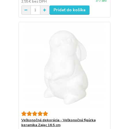
3-7 dní
2,55 €
bez DPH
Pridať do košíka
Veľkonočná dekorácia - Veľkonočná figúrka
keramika Zając 16.5 cm