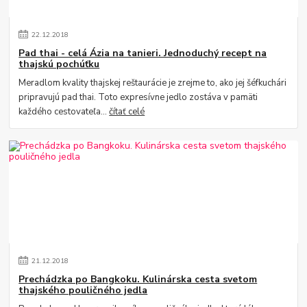
22
.
12
.
2018
Pad thai - celá Ázia na tanieri. Jednoduchý recept na
thajskú pochúťku
Meradlom kvality thajskej reštaurácie je zrejme to, ako jej šéfkuchári
pripravujú pad thai. Toto expresívne jedlo zostáva v pamäti
každého cestovateľa...
čítať celé
21
.
12
.
2018
Prechádzka po Bangkoku. Kulinárska cesta svetom
thajského pouličného jedla