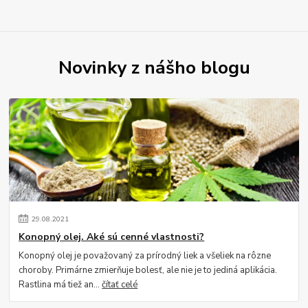
Novinky z nášho blogu
29
.
08
.
2021
Konopný olej. Aké sú cenné vlastnosti?
Konopný olej je považovaný za prírodný liek a všeliek na rôzne
choroby. Primárne zmierňuje bolesť, ale nie je to jediná aplikácia.
Rastlina má tiež an...
čítať celé