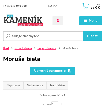
0
ks
EUR
+421 940 949 000
za
0 €
Menu
Hľadať
Úvod
Zdravá strava
Superpotravina
Moruša biela
Moruša biela
Upresniť parametre
Najnovšie
Najlacnejšie
Najdrahšie
Zobrazujem 1-1 z 1
strana
z 1