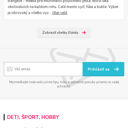
Bangkok - mekka pre milovníkov pouličného jedla, ktorá láka
okoloidúcich na každom rohu. Celé mesto syčí, fúka a buble. Výber
je obrovský a všetko vyz...
čítať celé
Zobraziť všetky články
Prihlásiť sa
Nezmeškajte naše exkluzívne tipy, triky a jedinečné ponuky priamo vo vašej
schránke.
DETI, ŠPORT, HOBBY