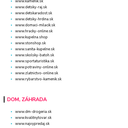
www.kamenik.sk
www.detsky-raj.sk
www.detskaradost.sk
www.detsky-hrdina.sk
www.domaci-milacik.sk
www.hracky-online.sk
www.kupelna.shop
www.stonshop.sk
www.sanita-kupelne.sk
www.skolsky-batoh.sk
www.sportaturistika.sk
www.potraviny-online.sk
www.zlatnictvo-online.sk
www.rybarstvo-kamenik.sk
DOM, ZÁHRADA
www.dm-drogeria.sk
www.kvalitnytovar.sk
www.najvypredaj.sk