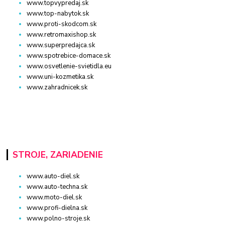
www.topvypredaj.sk
www.top-nabytok.sk
www.proti-skodcom.sk
www.retromaxishop.sk
www.superpredajca.sk
www.spotrebice-domace.sk
www.osvetlenie-svietidla.eu
www.uni-kozmetika.sk
www.zahradnicek.sk
STROJE, ZARIADENIE
www.auto-diel.sk
www.auto-techna.sk
www.moto-diel.sk
www.profi-dielna.sk
www.polno-stroje.sk