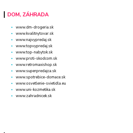
DOM, ZÁHRADA
www.dm-drogeria.sk
www.kvalitnytovar.sk
www.najvypredaj.sk
www.topvypredaj.sk
www.top-nabytok.sk
www.proti-skodcom.sk
www.retromaxishop.sk
www.superpredajca.sk
www.spotrebice-domace.sk
www.osvetlenie-svietidla.eu
www.uni-kozmetika.sk
www.zahradnicek.sk