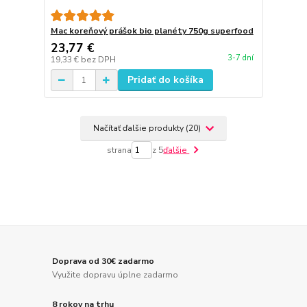
Mac koreňový prášok bio planéty 750g superfood
23,77 €
3-7 dní
19,33 €
bez DPH
Pridať do košíka
Načítať ďalšie produkty (20)
strana
z 5
ďalšie
Doprava od 30€ zadarmo
Využite dopravu úplne zadarmo
8 rokov na trhu