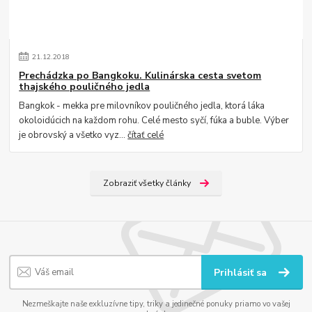
21
.
12
.
2018
Prechádzka po Bangkoku. Kulinárska cesta svetom
thajského pouličného jedla
Bangkok - mekka pre milovníkov pouličného jedla, ktorá láka
okoloidúcich na každom rohu. Celé mesto syčí, fúka a buble. Výber
je obrovský a všetko vyz...
čítať celé
Zobraziť všetky články
Prihlásiť sa
Nezmeškajte naše exkluzívne tipy, triky a jedinečné ponuky priamo vo vašej