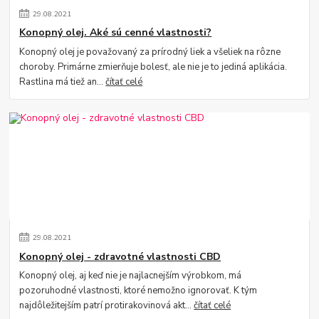
29
.
08
.
2021
Konopný olej. Aké sú cenné vlastnosti?
Konopný olej je považovaný za prírodný liek a všeliek na rôzne
choroby. Primárne zmierňuje bolesť, ale nie je to jediná aplikácia.
Rastlina má tiež an...
čítať celé
29
.
08
.
2021
Konopný olej - zdravotné vlastnosti CBD
Konopný olej, aj keď nie je najlacnejším výrobkom, má
pozoruhodné vlastnosti, ktoré nemožno ignorovať. K tým
najdôležitejším patrí protirakovinová akt...
čítať celé