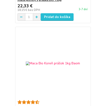
Maca (koreň) v prášku BIO 750g
22,33 €
3-7 dní
18,15 €
bez DPH
Pridať do košíka