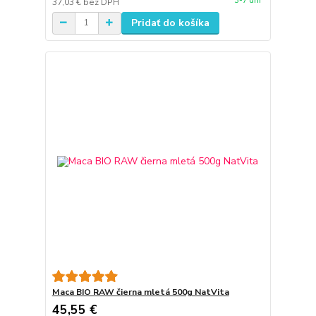
3-7 dní
37,03 €
bez DPH
Pridať do košíka
Maca BIO RAW čierna mletá 500g NatVita
45,55 €