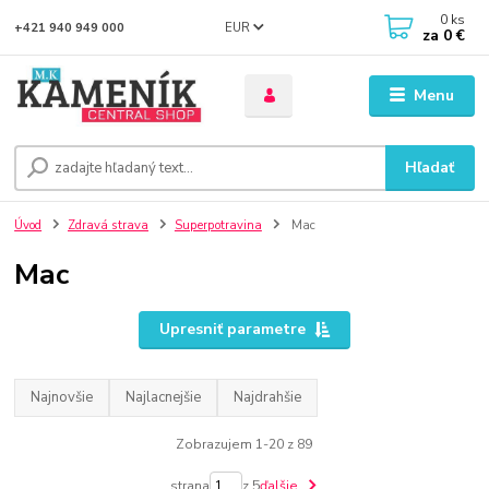
0
ks
EUR
+421 940 949 000
za
0 €
Menu
Hľadať
Úvod
Zdravá strava
Superpotravina
Mac
Mac
Upresniť parametre
Najnovšie
Najlacnejšie
Najdrahšie
Zobrazujem 1-20 z 89
strana
z 5
ďalšie