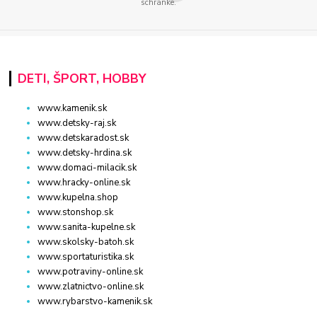
schránke.
DETI, ŠPORT, HOBBY
www.kamenik.sk
www.detsky-raj.sk
www.detskaradost.sk
www.detsky-hrdina.sk
www.domaci-milacik.sk
www.hracky-online.sk
www.kupelna.shop
www.stonshop.sk
www.sanita-kupelne.sk
www.skolsky-batoh.sk
www.sportaturistika.sk
www.potraviny-online.sk
www.zlatnictvo-online.sk
www.rybarstvo-kamenik.sk