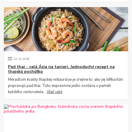
22
.
12
.
2018
Pad thai - celá Ázia na tanieri. Jednoduchý recept na
thajskú pochúťku
Meradlom kvality thajskej reštaurácie je zrejme to, ako jej šéfkuchári
pripravujú pad thai. Toto expresívne jedlo zostáva v pamäti
každého cestovateľa...
čítať celé