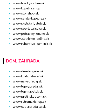
www.hracky-online.sk
www.kupelna.shop
www.stonshop.sk
www.sanita-kupelne.sk
www.skolsky-batoh.sk
www.sportaturistika.sk
www.potraviny-online.sk
www.zlatnictvo-online.sk
www.rybarstvo-kamenik.sk
DOM, ZÁHRADA
www.dm-drogeria.sk
www.kvalitnytovar.sk
www.najvypredaj.sk
www.topvypredaj.sk
www.top-nabytok.sk
www.proti-skodcom.sk
www.retromaxishop.sk
www.superpredajca.sk