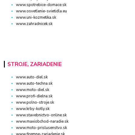
www.spotrebice-domace.sk
www.osvetlenie-svietidla.eu
www.uni-kozmetika.sk
www.zahradnicek.sk
STROJE, ZARIADENIE
www.auto-diel.sk
www.auto-techna.sk
www.moto-diel.sk
www.profi-dielna.sk
www.polno-stroje.sk
www.krby-kotly.sk
www.stavebnictvo-online.sk
www.maxiobchod-naradie.sk
www.moto-prislusenstvo.sk
www.firemne-zariadenie.sk