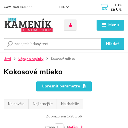
0
ks
EUR
+421 940 949 000
za
0 €
Menu
Hľadať
Úvod
Nápoje a doplnky
Kokosové mlieko
Kokosové mlieko
Upresniť parametre
Najnovšie
Najlacnejšie
Najdrahšie
Zobrazujem 1-20 z 56
strana
z 3
ďalšie