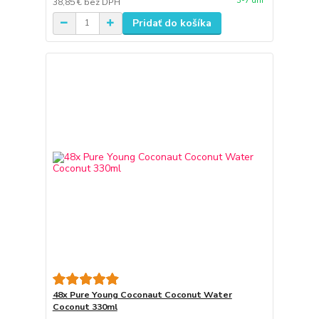
3-7 dní
38,85 €
bez DPH
Pridať do košíka
48x Pure Young Coconaut Coconut Water
Coconut 330ml