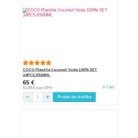
COCO Planéta Coconut Voda 100% SET
24PCS.X500ML
65 €
3-7 dní
52,85 €
bez DPH
Pridať do košíka