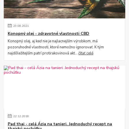
29
.
08
.
2021
Konopný olej - zdravotné vlastnosti CBD
Konopný olej, aj keď nie je najlacnejším výrobkom, má
pozoruhodné vlastnosti, ktoré nemožno ignorovať. K tým
najdôležitejším patrí protirakovinová akt...
čítať celé
22
.
12
.
2018
Pad thai - celá Ázia na tanieri. Jednoduchý recept na
thajskú pochúťku