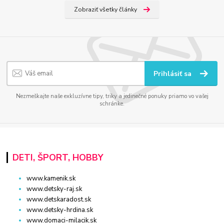
Zobraziť všetky články
Prihlásiť sa
Nezmeškajte naše exkluzívne tipy, triky a jedinečné ponuky priamo vo vašej
schránke.
DETI, ŠPORT, HOBBY
www.kamenik.sk
www.detsky-raj.sk
www.detskaradost.sk
www.detsky-hrdina.sk
www.domaci-milacik.sk