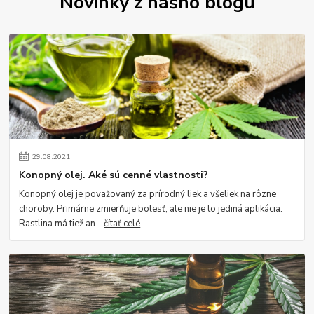
Novinky z nášho blogu
29
.
08
.
2021
Konopný olej. Aké sú cenné vlastnosti?
Konopný olej je považovaný za prírodný liek a všeliek na rôzne
choroby. Primárne zmierňuje bolesť, ale nie je to jediná aplikácia.
Rastlina má tiež an...
čítať celé