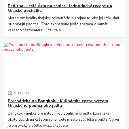
Pad thai - celá Ázia na tanieri. Jednoduchý recept na
thajskú pochúťku
Meradlom kvality thajskej reštaurácie je zrejme to, ako jej šéfkuchári
pripravujú pad thai. Toto expresívne jedlo zostáva v pamäti
každého cestovateľa...
čítať celé
21
.
12
.
2018
Prechádzka po Bangkoku. Kulinárska cesta svetom
thajského pouličného jedla
Bangkok - mekka pre milovníkov pouličného jedla, ktorá láka
okoloidúcich na každom rohu. Celé mesto syčí, fúka a buble. Výber
je obrovský a všetko vyz...
čítať celé