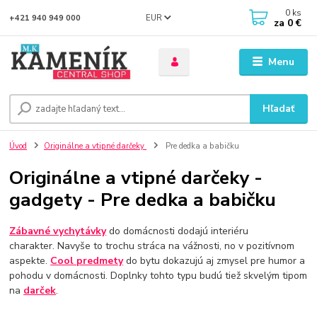
0
ks
EUR
+421 940 949 000
za
0 €
Menu
Hľadať
Úvod
Originálne a vtipné darčeky
Pre dedka a babičku
Originálne a vtipné darčeky -
gadgety - Pre dedka a babičku
Zábavné vychytávky
do domácnosti dodajú interiéru
charakter. Navyše to trochu stráca na vážnosti, no v pozitívnom
aspekte.
Cool predmety
do bytu dokazujú aj zmysel pre humor a
pohodu v domácnosti. Doplnky tohto typu budú tiež skvelým tipom
na
darček
.