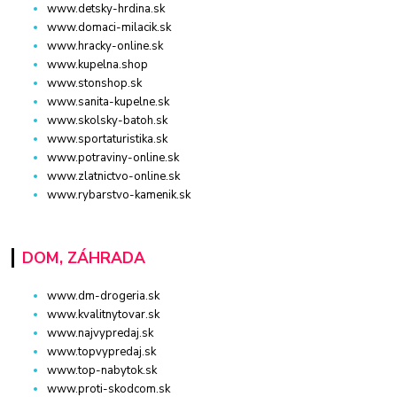
www.detsky-hrdina.sk
www.domaci-milacik.sk
www.hracky-online.sk
www.kupelna.shop
www.stonshop.sk
www.sanita-kupelne.sk
www.skolsky-batoh.sk
www.sportaturistika.sk
www.potraviny-online.sk
www.zlatnictvo-online.sk
www.rybarstvo-kamenik.sk
DOM, ZÁHRADA
www.dm-drogeria.sk
www.kvalitnytovar.sk
www.najvypredaj.sk
www.topvypredaj.sk
www.top-nabytok.sk
www.proti-skodcom.sk