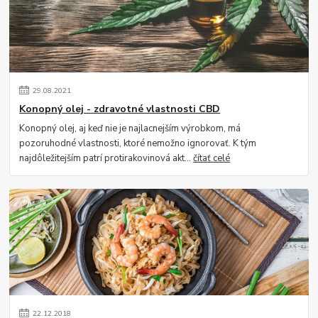
29
.
08
.
2021
Konopný olej - zdravotné vlastnosti CBD
Konopný olej, aj keď nie je najlacnejším výrobkom, má
pozoruhodné vlastnosti, ktoré nemožno ignorovať. K tým
najdôležitejším patrí protirakovinová akt...
čítať celé
22
.
12
.
2018