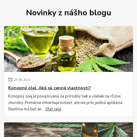
Novinky z nášho blogu
29
.
08
.
2021
Konopný olej. Aké sú cenné vlastnosti?
Konopný olej je považovaný za prírodný liek a všeliek na rôzne
choroby. Primárne zmierňuje bolesť, ale nie je to jediná aplikácia.
Rastlina má tiež an...
čítať celé