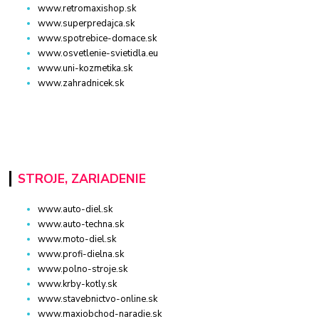
www.retromaxishop.sk
www.superpredajca.sk
www.spotrebice-domace.sk
www.osvetlenie-svietidla.eu
www.uni-kozmetika.sk
www.zahradnicek.sk
STROJE, ZARIADENIE
www.auto-diel.sk
www.auto-techna.sk
www.moto-diel.sk
www.profi-dielna.sk
www.polno-stroje.sk
www.krby-kotly.sk
www.stavebnictvo-online.sk
www.maxiobchod-naradie.sk