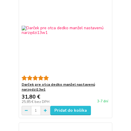
Darček pre otca dedko manžel nastavenú
narzędzi13w1
31,80 €
3-7 dní
25,85 €
bez DPH
Pridať do košíka