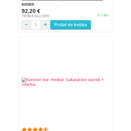
poháre
92,20 €
3-7 dní
74,96 €
bez DPH
Pridať do košíka