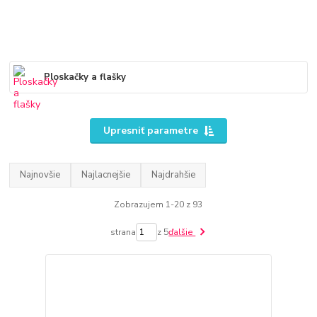
Ploskačky a flašky
Upresniť parametre
Najnovšie
Najlacnejšie
Najdrahšie
Zobrazujem 1-20 z 93
strana
z 5
ďalšie