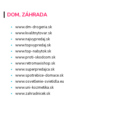
DOM, ZÁHRADA
www.dm-drogeria.sk
www.kvalitnytovar.sk
www.najvypredaj.sk
www.topvypredaj.sk
www.top-nabytok.sk
www.proti-skodcom.sk
www.retromaxishop.sk
www.superpredajca.sk
www.spotrebice-domace.sk
www.osvetlenie-svietidla.eu
www.uni-kozmetika.sk
www.zahradnicek.sk