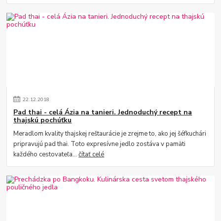
22
.
12
.
2018
Pad thai - celá Ázia na tanieri. Jednoduchý recept na
thajskú pochúťku
Meradlom kvality thajskej reštaurácie je zrejme to, ako jej šéfkuchári
pripravujú pad thai. Toto expresívne jedlo zostáva v pamäti
každého cestovateľa...
čítať celé