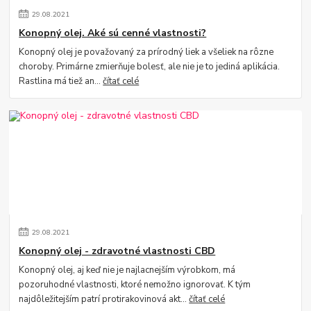
29
.
08
.
2021
Konopný olej. Aké sú cenné vlastnosti?
Konopný olej je považovaný za prírodný liek a všeliek na rôzne
choroby. Primárne zmierňuje bolesť, ale nie je to jediná aplikácia.
Rastlina má tiež an...
čítať celé
29
.
08
.
2021
Konopný olej - zdravotné vlastnosti CBD
Konopný olej, aj keď nie je najlacnejším výrobkom, má
pozoruhodné vlastnosti, ktoré nemožno ignorovať. K tým
najdôležitejším patrí protirakovinová akt...
čítať celé