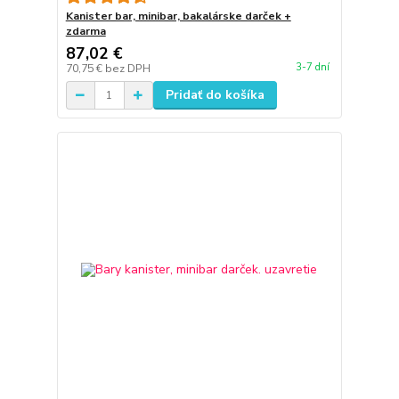
Kanister bar, minibar, bakalárske darček +
zdarma
87,02 €
3-7 dní
70,75 €
bez DPH
Pridať do košíka