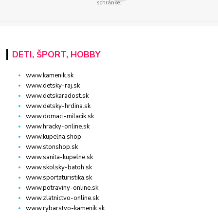
schránke.
DETI, ŠPORT, HOBBY
www.kamenik.sk
www.detsky-raj.sk
www.detskaradost.sk
www.detsky-hrdina.sk
www.domaci-milacik.sk
www.hracky-online.sk
www.kupelna.shop
www.stonshop.sk
www.sanita-kupelne.sk
www.skolsky-batoh.sk
www.sportaturistika.sk
www.potraviny-online.sk
www.zlatnictvo-online.sk
www.rybarstvo-kamenik.sk