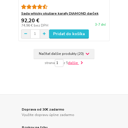
Sada whisky okuliare karafy DIAMOND darček
92,20 €
3-7 dní
74,96 €
bez DPH
Pridať do košíka
Načítať ďalšie produkty (20)
strana
z 5
ďalšie
Doprava od 30€ zadarmo
Využite dopravu úplne zadarmo
8 rokov na trhu