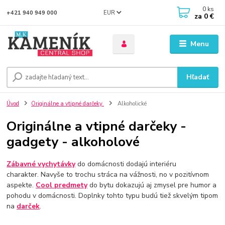
0
ks
EUR
+421 940 949 000
za
0 €
Menu
Hľadať
Úvod
Originálne a vtipné darčeky
Alkoholické
Originálne a vtipné darčeky -
gadgety - alkoholové
Zábavné vychytávky
do domácnosti dodajú interiéru
charakter. Navyše to trochu stráca na vážnosti, no v pozitívnom
aspekte.
Cool predmety
do bytu dokazujú aj zmysel pre humor a
pohodu v domácnosti. Doplnky tohto typu budú tiež skvelým tipom
na
darček
.