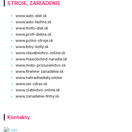
STROJE, ZARIADENIE
www.auto-diel.sk
www.auto-techna.sk
www.moto-diel.sk
www.profi-dielna.sk
www.polno-stroje.sk
www.krby-kotly.sk
www.stavebnictvo-online.sk
www.maxiobchod-naradie.sk
www.moto-prislusenstvo.sk
www.firemne-zariadenie.sk
www.nahradnediely.online
www.uni-zdrav.sk
www.zlatnictvo-online.sk
www.zariadenie-firmy.sk
Kontakty