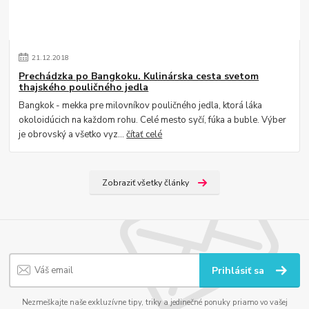
21
.
12
.
2018
Prechádzka po Bangkoku. Kulinárska cesta svetom
thajského pouličného jedla
Bangkok - mekka pre milovníkov pouličného jedla, ktorá láka
okoloidúcich na každom rohu. Celé mesto syčí, fúka a buble. Výber
je obrovský a všetko vyz...
čítať celé
Zobraziť všetky články
Prihlásiť sa
Nezmeškajte naše exkluzívne tipy, triky a jedinečné ponuky priamo vo vašej