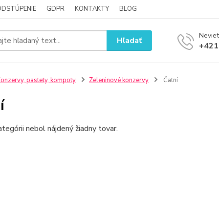
ODSTÚPENIE
GDPR
KONTAKTY
BLOG
Neviet
Hľadať
+421
onzervy, pastety, kompoty
Zeleninové konzervy
Čatní
í
ategórii nebol nájdený žiadny tovar.