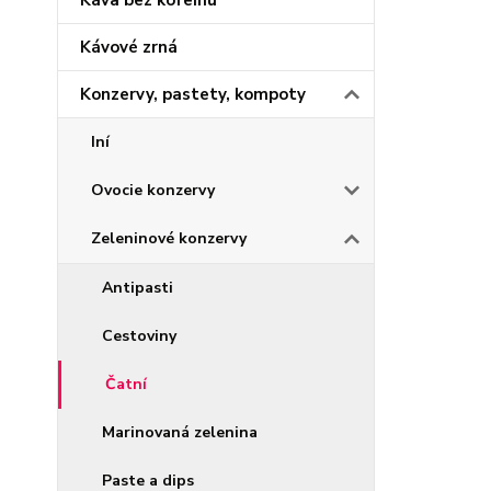
Káva bez kofeínu
Kávové zrná
Konzervy, pastety, kompoty
Iní
Ovocie konzervy
Zeleninové konzervy
Antipasti
Cestoviny
Čatní
Marinovaná zelenina
Paste a dips