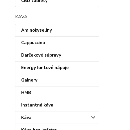
CBD tablety
KAVA
Aminokyseliny
Cappuccino
Darčekové súpravy
Energy Iontové nápoje
Gainery
HMB
Instantná káva
Káva