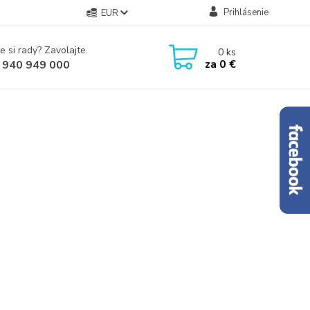
Prihlásenie
EUR
e si rady? Zavolajte.
0
ks
za
0 €
 940 949 000