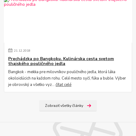
21
.
12
.
2018
Prechádzka po Bangkoku. Kulinárska cesta svetom
thajského pouličného jedla
Bangkok - mekka pre milovníkov pouličného jedla, ktorá láka
okoloidúcich na každom rohu. Celé mesto syčí, fúka a buble. Výber
je obrovský a všetko vyz...
čítať celé
Zobraziť všetky články