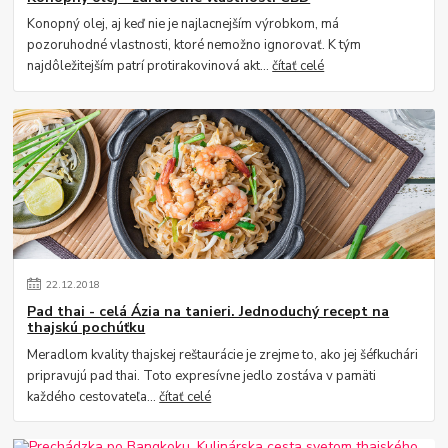
Konopný olej, aj keď nie je najlacnejším výrobkom, má
pozoruhodné vlastnosti, ktoré nemožno ignorovať. K tým
najdôležitejším patrí protirakovinová akt...
čítať celé
22
.
12
.
2018
Pad thai - celá Ázia na tanieri. Jednoduchý recept na
thajskú pochúťku
Meradlom kvality thajskej reštaurácie je zrejme to, ako jej šéfkuchári
pripravujú pad thai. Toto expresívne jedlo zostáva v pamäti
každého cestovateľa...
čítať celé