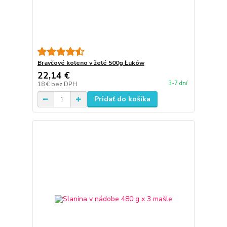
Bravčové koleno v želé 500g Łuków
22,14 €
3-7 dní
18 €
bez DPH
Pridať do košíka