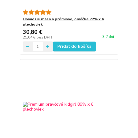
Hovädzie mäso v prémiovej omáčke 72% x 6
plechoviek
30,80 €
3-7 dní
25,04 €
bez DPH
Pridať do košíka