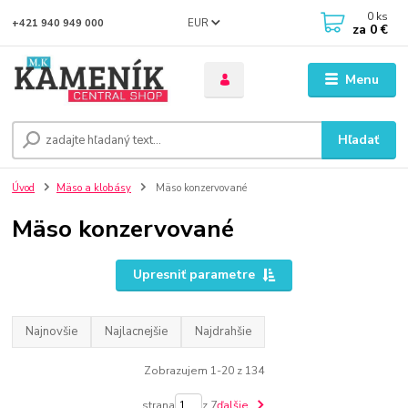
0
ks
EUR
+421 940 949 000
za
0 €
Menu
Hľadať
Úvod
Mäso a klobásy
Mäso konzervované
Mäso konzervované
Upresniť parametre
Najnovšie
Najlacnejšie
Najdrahšie
Zobrazujem 1-20 z 134
strana
z 7
ďalšie