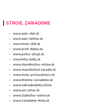
STROJE, ZARIADENIE
www.auto-diel.sk
www.auto-techna.sk
www.moto-diel.sk
www.profi-dielna.sk
www.polno-stroje.sk
www.krby-kotly.sk
www.stavebnictvo-online.sk
www.maxiobchod-naradie.sk
www.moto-prislusenstvo.sk
www.firemne-zariadenie.sk
www.nahradnediely.online
www.uni-zdrav.sk
www.zlatnictvo-online.sk
www.zariadenie-firmy.sk