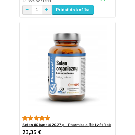
3-7 dní
23,85 €
bez DPH
Pridať do košíka
Selen 60 kapsúl 20.27 g - Pharmicals (čistý štítok
23,35 €