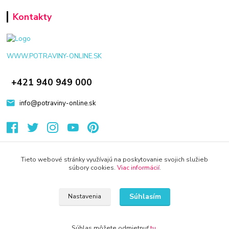
Kontakty
WWW.POTRAVINY-ONLINE.SK
+421 940 949 000
info@potraviny-online.sk
Tieto webové stránky využívajú na poskytovanie svojich služieb
súbory cookies.
Viac informácií
.
© 2024 Všetky práva vyhradené KAMENIK.SK
Vytvorené na
Eshop-rychlo.sk
Súhlasím
Nastavenia
Súhlas môžete odmietnuť
tu
.