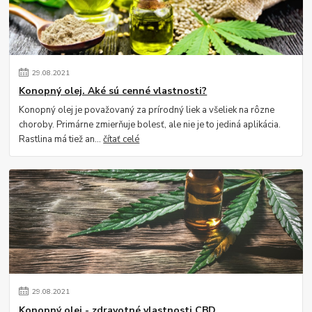
29
.
08
.
2021
Konopný olej. Aké sú cenné vlastnosti?
Konopný olej je považovaný za prírodný liek a všeliek na rôzne
choroby. Primárne zmierňuje bolesť, ale nie je to jediná aplikácia.
Rastlina má tiež an...
čítať celé
29
.
08
.
2021
Konopný olej - zdravotné vlastnosti CBD