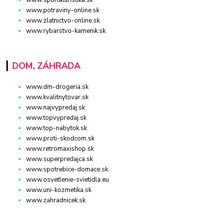
www.sportaturistika.sk
www.potraviny-online.sk
www.zlatnictvo-online.sk
www.rybarstvo-kamenik.sk
DOM, ZÁHRADA
www.dm-drogeria.sk
www.kvalitnytovar.sk
www.najvypredaj.sk
www.topvypredaj.sk
www.top-nabytok.sk
www.proti-skodcom.sk
www.retromaxishop.sk
www.superpredajca.sk
www.spotrebice-domace.sk
www.osvetlenie-svietidla.eu
www.uni-kozmetika.sk
www.zahradnicek.sk