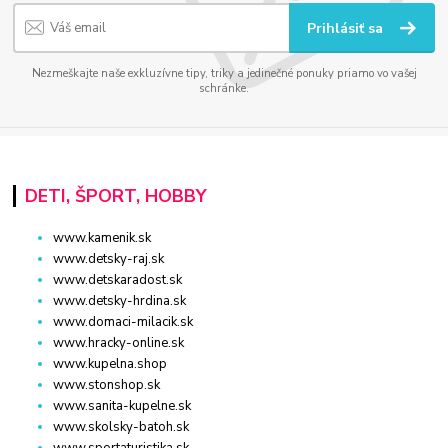
Prihlásiť sa
Nezmeškajte naše exkluzívne tipy, triky a jedinečné ponuky priamo vo vašej
schránke.
DETI, ŠPORT, HOBBY
www.kamenik.sk
www.detsky-raj.sk
www.detskaradost.sk
www.detsky-hrdina.sk
www.domaci-milacik.sk
www.hracky-online.sk
www.kupelna.shop
www.stonshop.sk
www.sanita-kupelne.sk
www.skolsky-batoh.sk