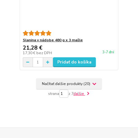
Slanina v nádobe 480 g x 3 mašle
21,28 €
3-7 dní
17,30 €
bez DPH
Pridať do košíka
Načítať ďalšie produkty (20)
strana
z 7
ďalšie