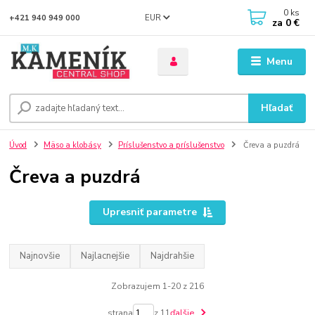
0
ks
EUR
+421 940 949 000
za
0 €
Menu
Hľadať
Úvod
Mäso a klobásy
Príslušenstvo a príslušenstvo
Čreva a puzdrá
Čreva a puzdrá
Upresniť parametre
Najnovšie
Najlacnejšie
Najdrahšie
Zobrazujem 1-20 z 216
strana
z 11
ďalšie