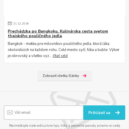
21
.
12
.
2018
Prechádzka po Bangkoku. Kulinárska cesta svetom
thajského pouličného jedla
Bangkok - mekka pre milovníkov pouličného jedla, ktorá láka
okoloidúcich na každom rohu. Celé mesto syčí, fúka a buble. Výber
je obrovský a všetko vyz...
čítať celé
Zobraziť všetky články
Prihlásiť sa
Nezmeškajte naše exkluzívne tipy, triky a jedinečné ponuky priamo vo vašej