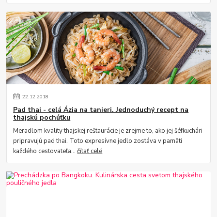
22
.
12
.
2018
Pad thai - celá Ázia na tanieri. Jednoduchý recept na
thajskú pochúťku
Meradlom kvality thajskej reštaurácie je zrejme to, ako jej šéfkuchári
pripravujú pad thai. Toto expresívne jedlo zostáva v pamäti
každého cestovateľa...
čítať celé