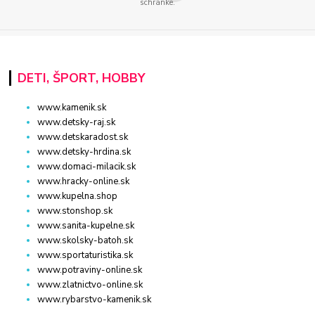
schránke.
DETI, ŠPORT, HOBBY
www.kamenik.sk
www.detsky-raj.sk
www.detskaradost.sk
www.detsky-hrdina.sk
www.domaci-milacik.sk
www.hracky-online.sk
www.kupelna.shop
www.stonshop.sk
www.sanita-kupelne.sk
www.skolsky-batoh.sk
www.sportaturistika.sk
www.potraviny-online.sk
www.zlatnictvo-online.sk
www.rybarstvo-kamenik.sk