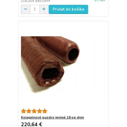
3-7 dní
118,20 €
bez DPH
Pridať do košíka
Kolagénové puzdro jemné 18 oe dym
220,64 €