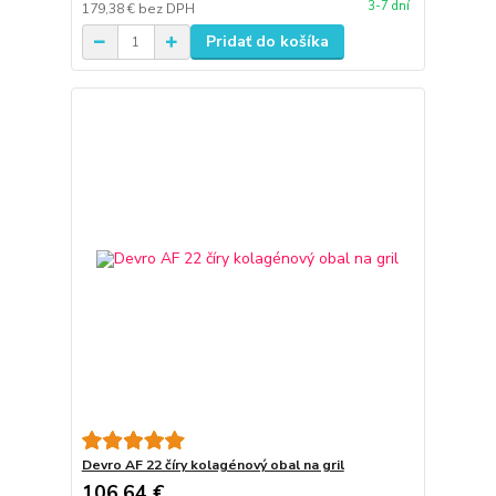
3-7 dní
179,38 €
bez DPH
Pridať do košíka
Devro AF 22 číry kolagénový obal na gril
106,64 €