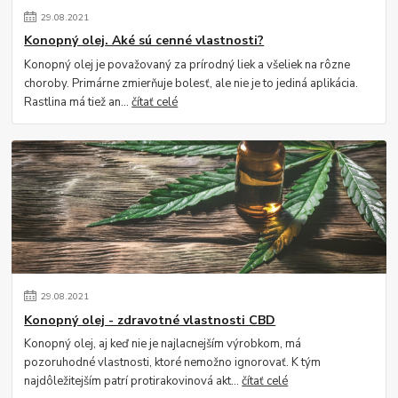
29
.
08
.
2021
Konopný olej. Aké sú cenné vlastnosti?
Konopný olej je považovaný za prírodný liek a všeliek na rôzne
choroby. Primárne zmierňuje bolesť, ale nie je to jediná aplikácia.
Rastlina má tiež an...
čítať celé
29
.
08
.
2021
Konopný olej - zdravotné vlastnosti CBD
Konopný olej, aj keď nie je najlacnejším výrobkom, má
pozoruhodné vlastnosti, ktoré nemožno ignorovať. K tým
najdôležitejším patrí protirakovinová akt...
čítať celé