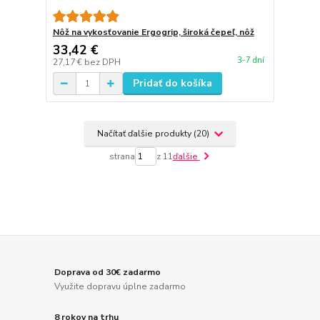
Nôž na vykosťovanie Ergogrip, široká čepeľ, nôž
33,42 €
3-7 dní
27,17 €
bez DPH
Pridať do košíka
Načítať ďalšie produkty (20)
strana
z 11
ďalšie
Doprava od 30€ zadarmo
Využite dopravu úplne zadarmo
8 rokov na trhu