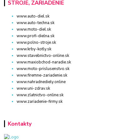
STROJE, ZARIADENIE
www.auto-diel.sk
www.auto-techna.sk
www.moto-diel.sk
www.profi-dielna.sk
www.polno-stroje.sk
www.krby-kotly.sk
www.stavebnictvo-online.sk
www.maxiobchod-naradie.sk
www.moto-prislusenstvo.sk
www.firemne-zariadenie.sk
www.nahradnediely.online
www.uni-zdrav.sk
www.zlatnictvo-online.sk
www.zariadenie-firmy.sk
Kontakty