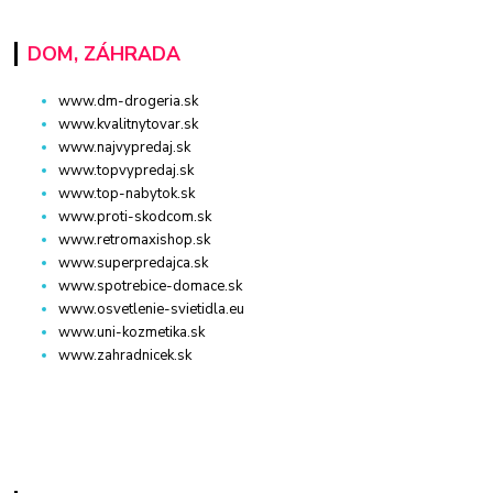
DOM, ZÁHRADA
www.dm-drogeria.sk
www.kvalitnytovar.sk
www.najvypredaj.sk
www.topvypredaj.sk
www.top-nabytok.sk
www.proti-skodcom.sk
www.retromaxishop.sk
www.superpredajca.sk
www.spotrebice-domace.sk
www.osvetlenie-svietidla.eu
www.uni-kozmetika.sk
www.zahradnicek.sk