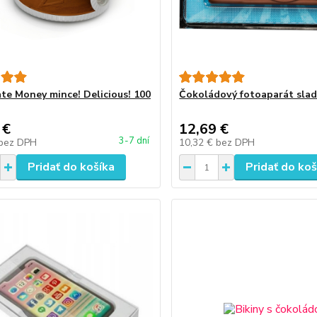
te Money mince! Delicious! 100
Čokoládový fotoaparát slad
 €
12,69 €
3-7 dní
bez DPH
10,32 €
bez DPH
Pridať do košíka
Pridať do koš