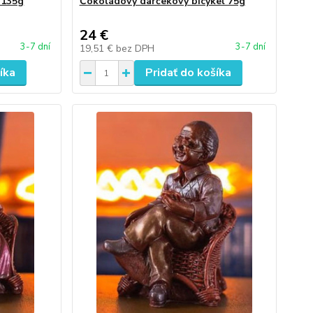
 135g
Čokoládový darčekový bicykel 75g
24 €
3-7 dní
3-7 dní
19,51 €
bez DPH
íka
Pridať do košíka