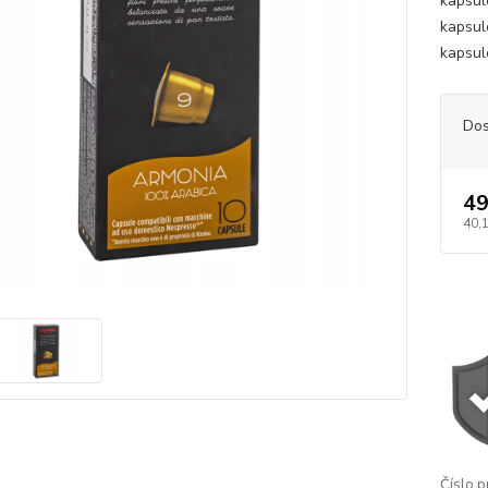
kapsul
kapsul
kapsul
Dos
49
40,
Číslo p