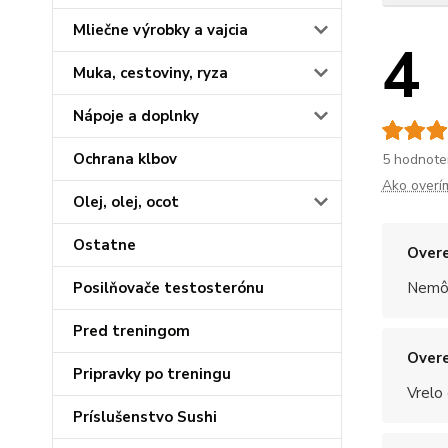
Mliečne výrobky a vajcia
4
Muka, cestoviny, ryza
Nápoje a doplnky
Ochrana klbov
5 hodnote
Ako overí
Olej, olej, ocot
Ostatne
Overe
Posilňovače testosterónu
Nemôž
Pred treningom
Overe
Pripravky po treningu
Vrelo
Príslušenstvo Sushi