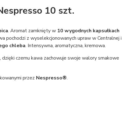
Nespresso 10 szt.
ica
. Aromat zamknięty w
10 wygodnych kapsułkach
wa pochodzi z wyselekcjonowanych upraw w Centralnej i
ego chleba
. Intensywna, aromatyczna, kremowa.
, dzięki czemu kawa zachowuje swoje walory smakowe
dukowanymi przez
Nespresso®
.