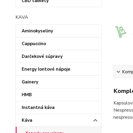
CBD tablety
KAVA
Aminokyseliny
Cappuccino
Darčekové súpravy
Energy Iontové nápoje
Kompl
Gainery
Komple
HMB
Kapsulov
Instantná káva
Nespress
nespress
Káva