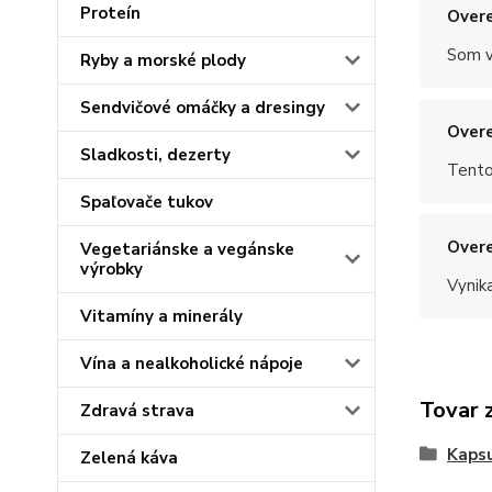
Proteín
Overe
Som v
Ryby a morské plody
Sendvičové omáčky a dresingy
Overe
Sladkosti, dezerty
Tento
Spaľovače tukov
Overe
Vegetariánske a vegánske
výrobky
Vynik
Vitamíny a minerály
Vína a nealkoholické nápoje
Tovar 
Zdravá strava
Kapsu
Zelená káva