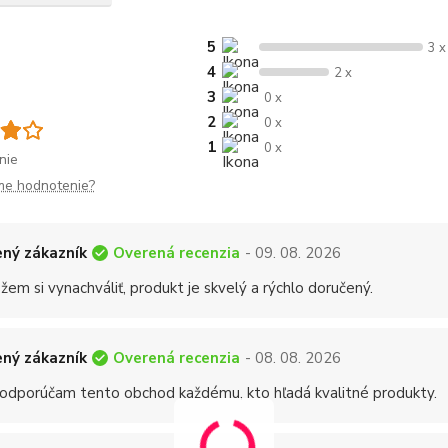
5
3 x
4
2 x
3
0 x
2
0 x
1
0 x
nie
me hodnotenie?
Overená recenzia
ný zákazník
- 09. 08. 2026
em si vynachváliť, produkt je skvelý a rýchlo doručený.
Overená recenzia
ný zákazník
- 08. 08. 2026
 odporúčam tento obchod každému, kto hľadá kvalitné produkty.