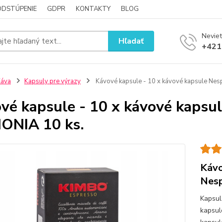
ODSTÚPENIE
GDPR
KONTAKTY
BLOG
Neviet
Hľadať
+421
Káva
Kapsuly pre výrazy
Kávové kapsule - 10 x kávové kapsule Ne
vé kapsule - 10 x kávové kaps
ONIA 10 ks.
Kávo
Nes
Kapsul
kapsul