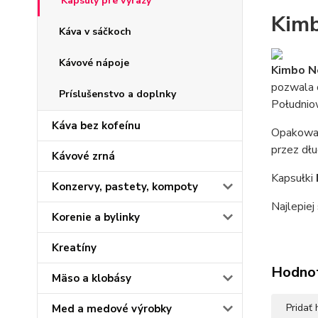
Kapsuly pre výrazy
Kimb
Káva v sáčkoch
Kávové nápoje
Kimbo N
pozwala 
Príslušenstvo a doplnky
Południo
Káva bez kofeínu
Opakowa
przez dłu
Kávové zrná
Kapsułki
Konzervy, pastety, kompoty
Najlepiej
Korenie a bylinky
Kreatíny
Hodno
Mäso a klobásy
Pridať
Med a medové výrobky