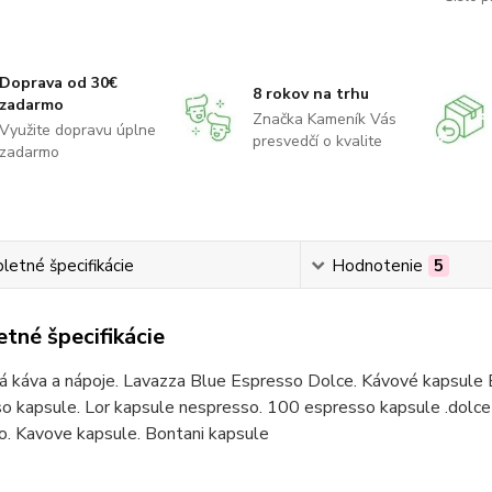
Doprava od 30€
8 rokov na trhu
zadarmo
Značka Kameník Vás
Využite dopravu úplne
presvedčí o kvalite
zadarmo
etné špecifikácie
Hodnotenie
5
tné špecifikácie
á káva a nápoje. Lavazza Blue Espresso Dolce. Kávové kapsule 
o kapsule. Lor kapsule nespresso. 100 espresso kapsule .dolce 
o. Kavove kapsule. Bontani kapsule