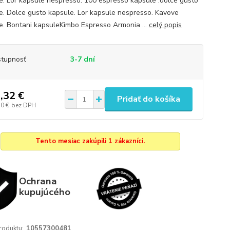
e. Lor kapsule nespresso. 100 espresso kapsule .dolce gusto
e. Dolce gusto kapsule. Lor kapsule nespresso. Kavove
e. Bontani kapsuleKimbo Espresso Armonia ...
celý popis
tupnosť
3-7 dní
,32 €
Pridať do košíka
10 €
bez DPH
Tento mesiac zakúpili 1 zákazníci.
Ochrana
kupujúcého
roduktu:
10557300481