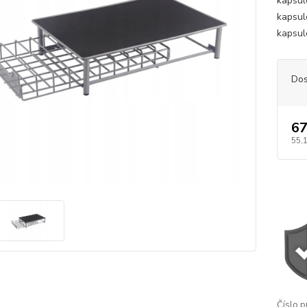
kapsul
kapsul
kapsul
Dos
67
55,
Číslo p