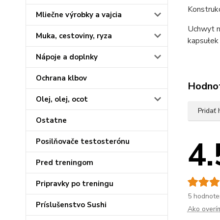
Konstrukc
Mliečne výrobky a vajcia
Uchwyt n
Muka, cestoviny, ryza
kapsułek 
Nápoje a doplnky
Ochrana klbov
Hodno
Olej, olej, ocot
Pridať
Ostatne
4.
Posilňovače testosterónu
Pred treningom
Pripravky po treningu
5 hodnote
Príslušenstvo Sushi
Ako overí