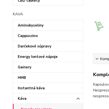
CBD tablety
KAVA
Aminokyseliny
Cappuccino
Darčekové súpravy
Energy Iontové nápoje
Kompl
Gainery
Komple
HMB
Kapsulov
Instantná káva
Nespress
nespress
Káva