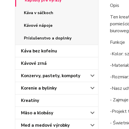
Kapsuly pre výrazy
Opis
Káva v sáčkoch
Ten krea
pomieści
Kávové nápoje
biurowego
Príslušenstvo a doplnky
Funkcje
Káva bez kofeínu
-Kolor: sz
Kávové zrná
-Materiał
Konzervy, pastety, kompoty
-Rozmiar
Korenie a bylinky
-Nasz uch
- Zajmuj
Kreatíny
-Projekt 
Mäso a klobásy
- Świetn
Med a medové výrobky