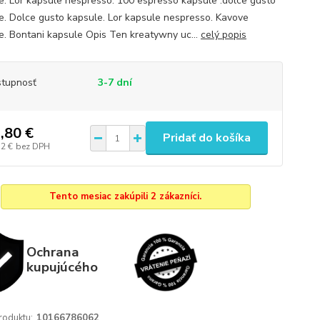
e. Lor kapsule nespresso. 100 espresso kapsule .dolce gusto
e. Dolce gusto kapsule. Lor kapsule nespresso. Kavove
e. Bontani kapsule Opis Ten kreatywny uc...
celý popis
tupnosť
3-7 dní
,80 €
Pridať do košíka
12 €
bez DPH
Tento mesiac zakúpili 2 zákazníci.
Ochrana
kupujúcého
roduktu:
10166786062