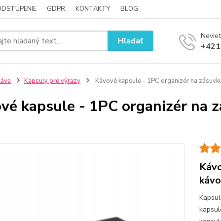
ODSTÚPENIE
GDPR
KONTAKTY
BLOG
Neviet
Hľadať
+421
Káva
Kapsuly pre výrazy
Kávové kapsule - 1PC organizér na zásuvku
vé kapsule - 1PC organizér na 
Kávo
kávo
Kapsul
kapsul