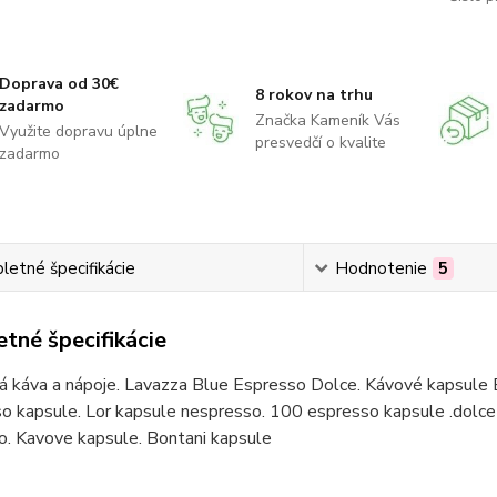
Doprava od 30€
8 rokov na trhu
zadarmo
Značka Kameník Vás
Využite dopravu úplne
presvedčí o kvalite
zadarmo
etné špecifikácie
Hodnotenie
5
tné špecifikácie
á káva a nápoje. Lavazza Blue Espresso Dolce. Kávové kapsule 
o kapsule. Lor kapsule nespresso. 100 espresso kapsule .dolce 
o. Kavove kapsule. Bontani kapsule