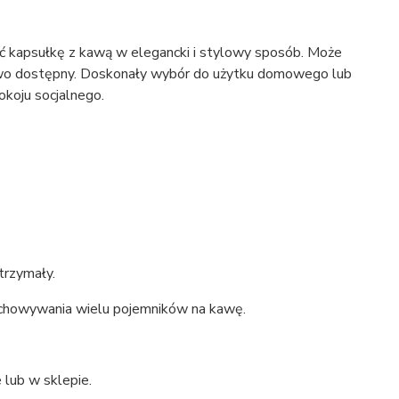
ć kapsułkę z kawą w elegancki i stylowy sposób. Może
łatwo dostępny. Doskonały wybór do użytku domowego lub
okoju socjalnego.
trzymały.
zechowywania wielu pojemników na kawę.
lub w sklepie.