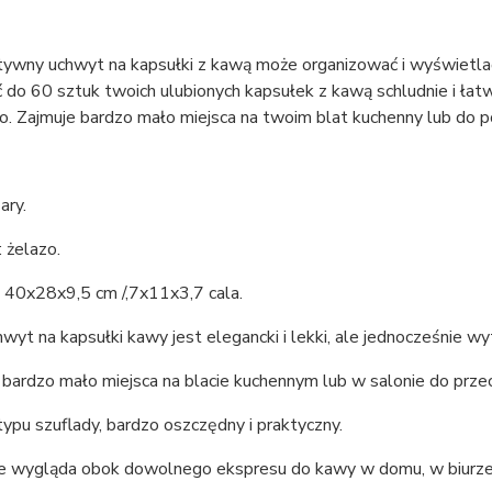
tywny uchwyt na kapsułki z kawą może organizować i wyświetla
ć do 60 sztuk twoich ulubionych kapsułek z kawą schludnie i 
. Zajmuje bardzo mało miejsca na twoim blat kuchenny lub do p
ary.
: żelazo.
: 40x28x9,5 cm /,7x11x3,7 cala.
wyt na kapsułki kawy jest elegancki i lekki, ale jednocześnie wy
e bardzo mało miejsca na blacie kuchennym lub w salonie do pr
typu szuflady, bardzo oszczędny i praktyczny.
ie wygląda obok dowolnego ekspresu do kawy w domu, w biurze 