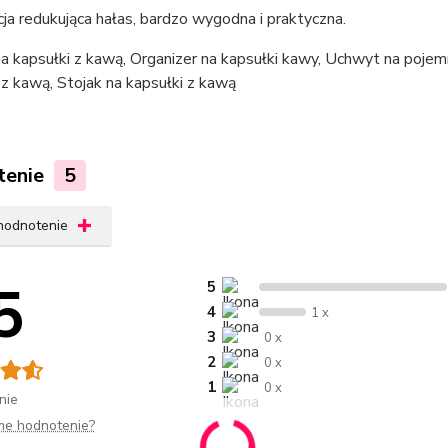
ja redukująca hałas, bardzo wygodna i praktyczna.
a kapsułki z kawą, Organizer na kapsułki kawy, Uchwyt na pojem
z kawą, Stojak na kapsułki z kawą
tenie
5
 hodnotenie
5
5
4
1 x
3
0 x
2
0 x
1
0 x
nie
me hodnotenie?