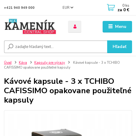
0
ks
EUR
+421 940 949 000
za
0 €
Menu
Hľadať
Úvod
Káva
Kapsuly pre výrazy
Kávové kapsule - 3 x TCHIBO
CAFISSIMO opakovane použiteľné kapsuly
Kávové kapsule - 3 x TCHIBO
CAFISSIMO opakovane použiteľné
kapsuly