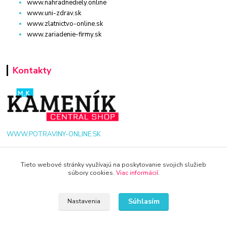
www.nahradnediely.online
www.uni-zdrav.sk
www.zlatnictvo-online.sk
www.zariadenie-firmy.sk
Kontakty
WWW.POTRAVINY-ONLINE.SK
+421 940 949 000
Tieto webové stránky využívajú na poskytovanie svojich služieb
súbory cookies.
Viac informácií
.
info@potraviny-online.sk
Súhlasím
Nastavenia