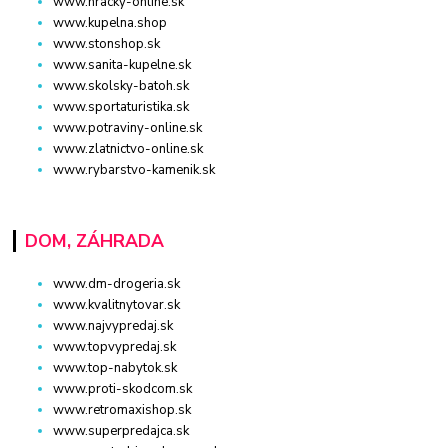
www.hracky-online.sk
www.kupelna.shop
www.stonshop.sk
www.sanita-kupelne.sk
www.skolsky-batoh.sk
www.sportaturistika.sk
www.potraviny-online.sk
www.zlatnictvo-online.sk
www.rybarstvo-kamenik.sk
DOM, ZÁHRADA
www.dm-drogeria.sk
www.kvalitnytovar.sk
www.najvypredaj.sk
www.topvypredaj.sk
www.top-nabytok.sk
www.proti-skodcom.sk
www.retromaxishop.sk
www.superpredajca.sk