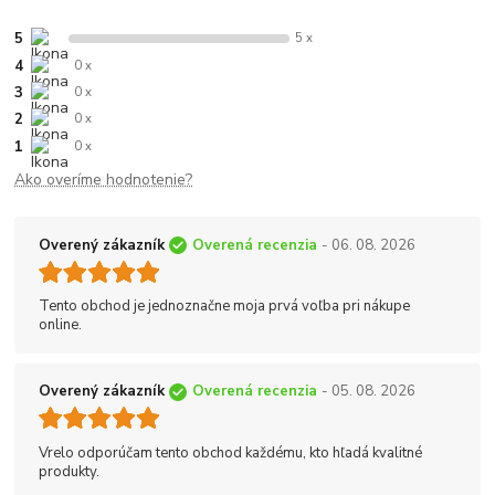
5
5 x
4
0 x
3
0 x
2
0 x
1
0 x
Ako overíme hodnotenie?
Overený zákazník
Overená recenzia
- 06. 08. 2026
Tento obchod je jednoznačne moja prvá voľba pri nákupe
online.
Overený zákazník
Overená recenzia
- 05. 08. 2026
Vrelo odporúčam tento obchod každému, kto hľadá kvalitné
produkty.