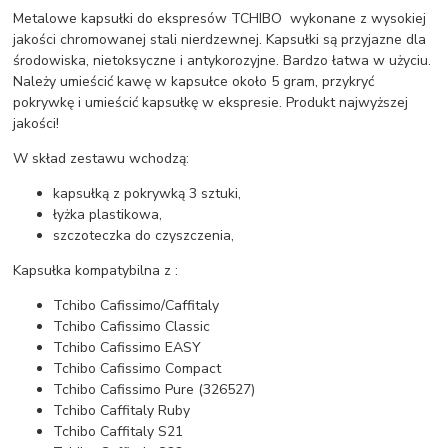
Metalowe kapsułki do ekspresów TCHIBO wykonane z wysokiej
jakości chromowanej stali nierdzewnej. Kapsułki są przyjazne dla
środowiska, nietoksyczne i antykorozyjne. Bardzo łatwa w użyciu.
Należy umieścić kawę w kapsułce około 5 gram, przykryć
pokrywkę i umieścić kapsułkę w ekspresie. Produkt najwyższej
jakości!
W skład zestawu wchodzą:
kapsułką z pokrywką 3 sztuki,
łyżka plastikowa,
szczoteczka do czyszczenia,
Kapsułka kompatybilna z :
Tchibo Cafissimo/Caffitaly
Tchibo Cafissimo Classic
Tchibo Cafissimo EASY
Tchibo Cafissimo Compact
Tchibo Cafissimo Pure (326527)
Tchibo Caffitaly Ruby
Tchibo Caffitaly S21