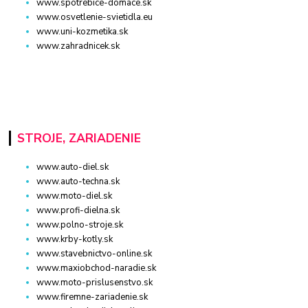
www.spotrebice-domace.sk
www.osvetlenie-svietidla.eu
www.uni-kozmetika.sk
www.zahradnicek.sk
STROJE, ZARIADENIE
www.auto-diel.sk
www.auto-techna.sk
www.moto-diel.sk
www.profi-dielna.sk
www.polno-stroje.sk
www.krby-kotly.sk
www.stavebnictvo-online.sk
www.maxiobchod-naradie.sk
www.moto-prislusenstvo.sk
www.firemne-zariadenie.sk