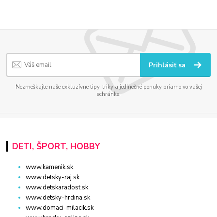
Prihlásiť sa
Nezmeškajte naše exkluzívne tipy, triky a jedinečné ponuky priamo vo vašej
schránke.
DETI, ŠPORT, HOBBY
www.kamenik.sk
www.detsky-raj.sk
www.detskaradost.sk
www.detsky-hrdina.sk
www.domaci-milacik.sk