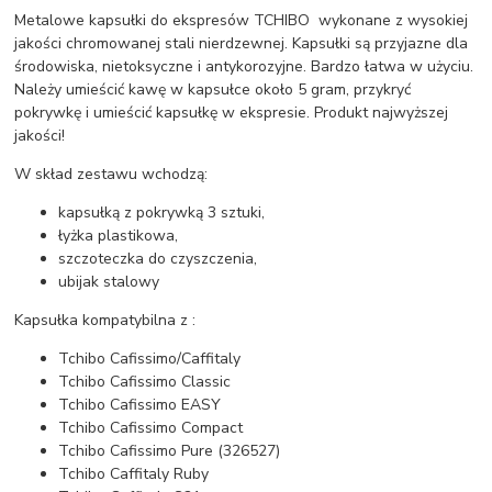
Metalowe kapsułki do ekspresów TCHIBO wykonane z wysokiej
jakości chromowanej stali nierdzewnej. Kapsułki są przyjazne dla
środowiska, nietoksyczne i antykorozyjne. Bardzo łatwa w użyciu.
Należy umieścić kawę w kapsułce około 5 gram, przykryć
pokrywkę i umieścić kapsułkę w ekspresie. Produkt najwyższej
jakości!
W skład zestawu wchodzą:
kapsułką z pokrywką 3 sztuki,
łyżka plastikowa,
szczoteczka do czyszczenia,
ubijak stalowy
Kapsułka kompatybilna z :
Tchibo Cafissimo/Caffitaly
Tchibo Cafissimo Classic
Tchibo Cafissimo EASY
Tchibo Cafissimo Compact
Tchibo Cafissimo Pure (326527)
Tchibo Caffitaly Ruby