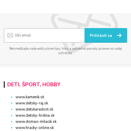
Prihlásiť sa
Nezmeškajte naše exkluzívne tipy, triky a jedinečné ponuky priamo vo vašej
schránke.
DETI, ŠPORT, HOBBY
www.kamenik.sk
www.detsky-raj.sk
www.detskaradost.sk
www.detsky-hrdina.sk
www.domaci-milacik.sk
www.hracky-online.sk