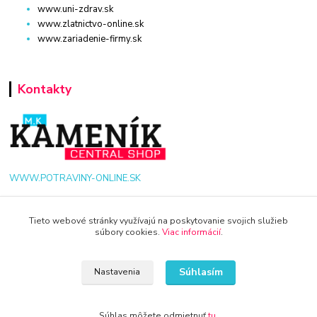
www.uni-zdrav.sk
www.zlatnictvo-online.sk
www.zariadenie-firmy.sk
Kontakty
WWW.POTRAVINY-ONLINE.SK
+421 940 949 000
Tieto webové stránky využívajú na poskytovanie svojich služieb
súbory cookies.
Viac informácií
.
info@potraviny-online.sk
Súhlasím
Nastavenia
Súhlas môžete odmietnuť
tu
.