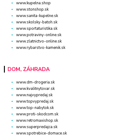
www.kupelna.shop
www.stonshop.sk
www.sanita-kupelne.sk
www.skolsky-batoh.sk
www.sportaturistika.sk
www.potraviny-online.sk
www.zlatnictvo-online.sk
www.rybarstvo-kamenik.sk
DOM, ZÁHRADA
www.dm-drogeria.sk
www.kvalitnytovar.sk
www.najvypredaj.sk
www.topvypredaj.sk
www.top-nabytok.sk
www.proti-skodcom.sk
www.retromaxishop.sk
www.superpredajca.sk
www.spotrebice-domace.sk