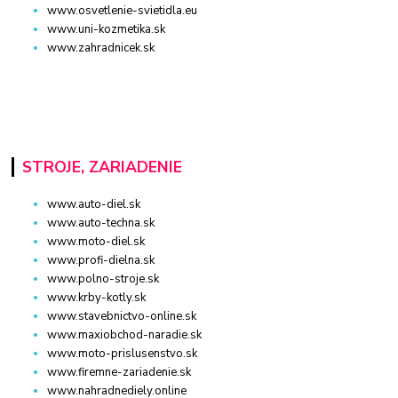
www.osvetlenie-svietidla.eu
www.uni-kozmetika.sk
www.zahradnicek.sk
STROJE, ZARIADENIE
www.auto-diel.sk
www.auto-techna.sk
www.moto-diel.sk
www.profi-dielna.sk
www.polno-stroje.sk
www.krby-kotly.sk
www.stavebnictvo-online.sk
www.maxiobchod-naradie.sk
www.moto-prislusenstvo.sk
www.firemne-zariadenie.sk
www.nahradnediely.online