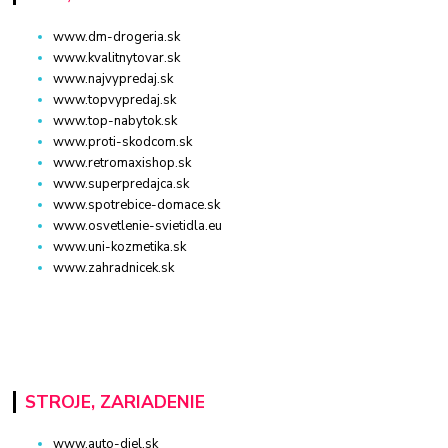
www.dm-drogeria.sk
www.kvalitnytovar.sk
www.najvypredaj.sk
www.topvypredaj.sk
www.top-nabytok.sk
www.proti-skodcom.sk
www.retromaxishop.sk
www.superpredajca.sk
www.spotrebice-domace.sk
www.osvetlenie-svietidla.eu
www.uni-kozmetika.sk
www.zahradnicek.sk
STROJE, ZARIADENIE
www.auto-diel.sk