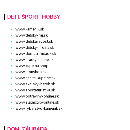
DETI, ŠPORT, HOBBY
www.kamenik.sk
www.detsky-raj.sk
www.detskaradost.sk
www.detsky-hrdina.sk
www.domaci-milacik.sk
www.hracky-online.sk
www.kupelna.shop
www.stonshop.sk
www.sanita-kupelne.sk
www.skolsky-batoh.sk
www.sportaturistika.sk
www.potraviny-online.sk
www.zlatnictvo-online.sk
www.rybarstvo-kamenik.sk
DOM, ZÁHRADA