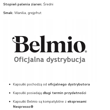
Stopień palenia ziaren:
Średni
Smak:
Wanilia, grejpfrut
Kapsułki pochodzą od
oficjalnego dystrybutora
Kapsułki posiadają
długi termin przydatności
Kapsułki Belmio są kompatybilne z
ekspresami
Nespresso®