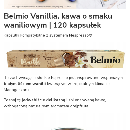
Belmio Vanillia, kawa o smaku
waniliowym | 120 kapsułek
Kapsułki kompatybilne z systemem Nespresso®
To zachwycająco słodkie Espresso jest inspirowane wspaniałym,
białym liściem wanilii
kwitnącym w tropikalnym klimacie
Madagaskaru.
Poznaj tę
jedwabiście delikatną
i zbilansowaną kawę,
wzbogaconą naturalnym aromatem grejpfruta.