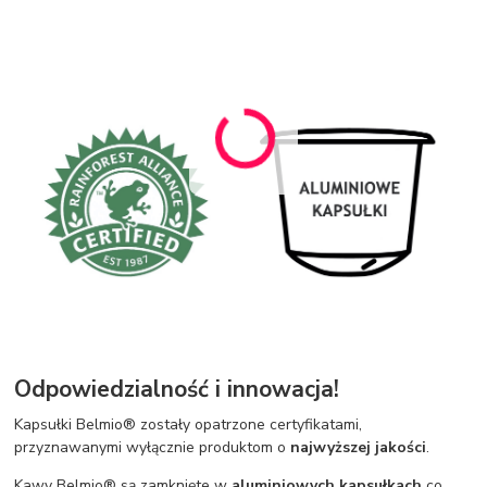
Odpowiedzialność i innowacja!
Kapsułki Belmio® zostały opatrzone certyfikatami,
przyznawanymi wyłącznie produktom o
najwyższej jakości
.
Kawy Belmio® są zamknięte w
aluminiowych kapsułkach
co