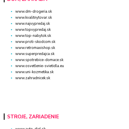
www.dm-drogeria.sk
www.kvalitnytovar.sk
www.najvypredaj.sk
www.topvypredaj.sk
www.top-nabytok.sk
www.proti-skodcom.sk
www.retromaxishop.sk
www.superpredajca.sk
www.spotrebice-domace.sk
www.osvetlenie-svietidla.eu
www.uni-kozmetika.sk
www.zahradnicek.sk
STROJE, ZARIADENIE
www.auto-diel.sk