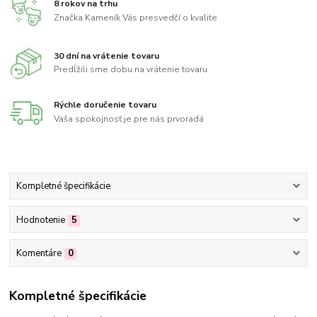
8 rokov na trhu
Značka Kameník Vás presvedčí o kvalite
30 dní na vrátenie tovaru
Predĺžili sme dobu na vrátenie tovaru
Rýchle doručenie tovaru
Vaša spokojnosť je pre nás prvoradá
Kompletné špecifikácie
Hodnotenie
5
Komentáre
0
Kompletné špecifikácie