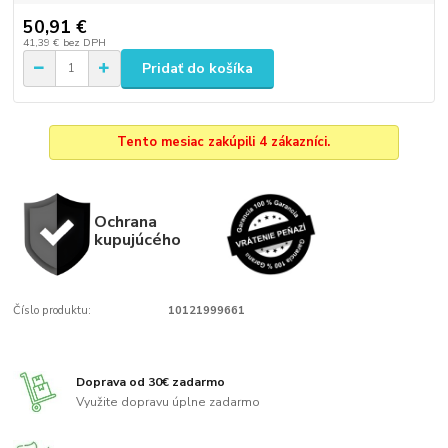
50,91 €
41,39 €
bez DPH
Pridať do košíka
Tento mesiac zakúpili 4 zákazníci.
Ochrana
kupujúcého
Číslo produktu:
10121999661
Doprava od 30€ zadarmo
Využite dopravu úplne zadarmo