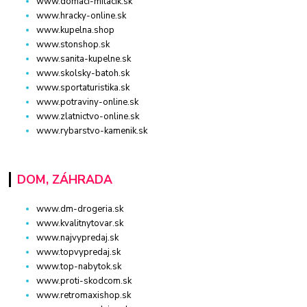
www.domaci-milacik.sk
www.hracky-online.sk
www.kupelna.shop
www.stonshop.sk
www.sanita-kupelne.sk
www.skolsky-batoh.sk
www.sportaturistika.sk
www.potraviny-online.sk
www.zlatnictvo-online.sk
www.rybarstvo-kamenik.sk
DOM, ZÁHRADA
www.dm-drogeria.sk
www.kvalitnytovar.sk
www.najvypredaj.sk
www.topvypredaj.sk
www.top-nabytok.sk
www.proti-skodcom.sk
www.retromaxishop.sk