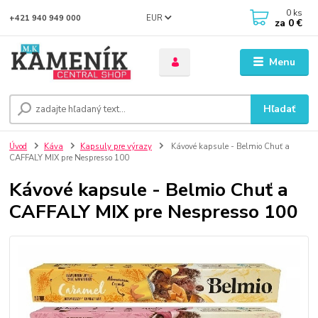
0
ks
EUR
+421 940 949 000
za
0 €
Menu
Hľadať
Úvod
Káva
Kapsuly pre výrazy
Kávové kapsule - Belmio Chuť a
CAFFALY MIX pre Nespresso 100
Kávové kapsule - Belmio Chuť a
CAFFALY MIX pre Nespresso 100