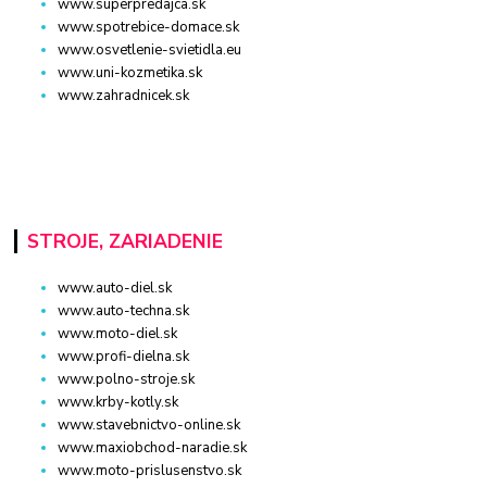
www.superpredajca.sk
www.spotrebice-domace.sk
www.osvetlenie-svietidla.eu
www.uni-kozmetika.sk
www.zahradnicek.sk
STROJE, ZARIADENIE
www.auto-diel.sk
www.auto-techna.sk
www.moto-diel.sk
www.profi-dielna.sk
www.polno-stroje.sk
www.krby-kotly.sk
www.stavebnictvo-online.sk
www.maxiobchod-naradie.sk
www.moto-prislusenstvo.sk