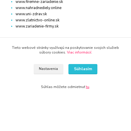
www.firemne-zariadenie.sk
www.nahradnediely.online
www.uni-zdrav.sk
www.zlatnictvo-online.sk
www.zariadenie-firmy.sk
Kontakty
Tieto webové stránky využívajú na poskytovanie svojich služieb
súbory cookies.
Viac informácií
.
Súhlasím
Nastavenia
WWW.POTRAVINY-ONLINE.SK
Súhlas môžete odmietnuť
tu
.
+421 940 949 000
info@potraviny-online.sk