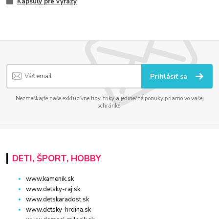
Kapsuly pre výrazy
Prihlásiť sa
Nezmeškajte naše exkluzívne tipy, triky a jedinečné ponuky priamo vo vašej
schránke.
DETI, ŠPORT, HOBBY
www.kamenik.sk
www.detsky-raj.sk
www.detskaradost.sk
www.detsky-hrdina.sk