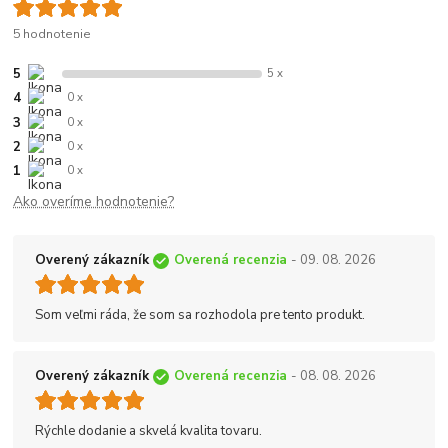
5 hodnotenie
5
5 x
4
0 x
3
0 x
2
0 x
1
0 x
Ako overíme hodnotenie?
Overený zákazník
Overená recenzia
- 09. 08. 2026
Som veľmi ráda, že som sa rozhodola pre tento produkt.
Overený zákazník
Overená recenzia
- 08. 08. 2026
Rýchle dodanie a skvelá kvalita tovaru.