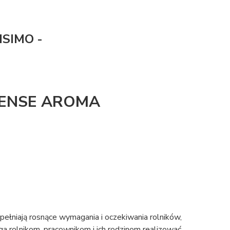
SIMO -
TENSE AROMA
łniają rosnące wymagania i oczekiwania rolników,
rolnikom, pracownikom i ich rodzinom realizować