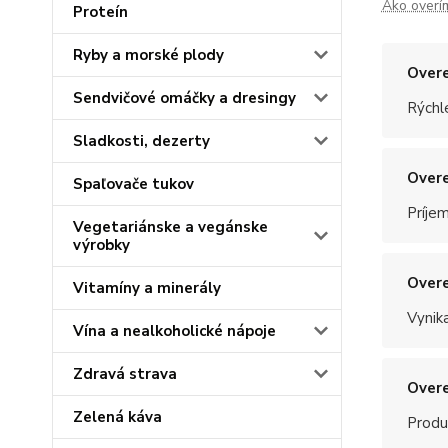
Ako overí
Proteín
Ryby a morské plody
Overe
Sendvičové omáčky a dresingy
Rýchle
Sladkosti, dezerty
Overe
Spaľovače tukov
Príje
Vegetariánske a vegánske
výrobky
Overe
Vitamíny a minerály
Vynik
Vína a nealkoholické nápoje
Zdravá strava
Overe
Zelená káva
Produ