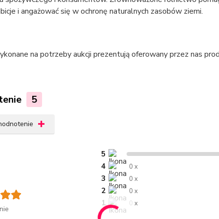
icje i angażować się w ochronę naturalnych zasobów ziemi.
ykonane na potrzeby aukcji prezentują oferowany przez nas prod
tenie
5
 hodnotenie
5
4
0 x
3
0 x
2
0 x
1
0 x
nie