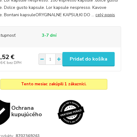
e. Lor kapsule nespresso. 100 espresso kapsule .dolce gusto
e. Dolce gusto kapsule. Lor kapsule nespresso. Kavove
e. Bontani kapsuleORYGINALNE KAPSUŁKI DO ...
celý popis
tupnosť
3-7 dní
,52 €
Pridať do košíka
76 €
bez DPH
Tento mesiac zakúpili 1 zákazníci.
Ochrana
kupujúcého
roduktu:
8702369261