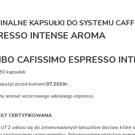
INALNE KAPSUŁKI DO SYSTEMU CAFFI
RESSO INTENSE AROMA
IBO CAFISSIMO ESPRESSO IN
 80 kapsułek
 spożyć przed końcem:
07.2020r.
ny aromat wzorcowego włoskiego espresso.
EST CERTYFIKOWANA
 UTZ odnosi się do zrównoważonych łańcuchów dostaw, które spe
u spożywczego i konsumentów. Zrównoważone rolnictwo pomaga 