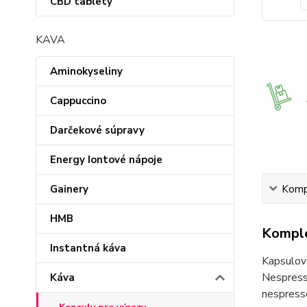
CBD tablety
KAVA
Aminokyseliny
Cappuccino
Darčekové súpravy
Energy Iontové nápoje
Kompl
Gainery
HMB
Komple
Instantná káva
Kapsulov
Nespress
Káva
nespress