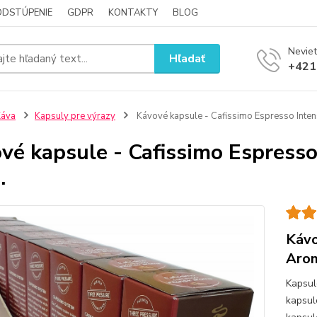
ODSTÚPENIE
GDPR
KONTAKTY
BLOG
Neviet
Hľadať
+421
Káva
Kapsuly pre výrazy
Kávové kapsule - Cafissimo Espresso Inte
vé kapsule - Cafissimo Espress
.
Kávo
Arom
Kapsul
kapsul