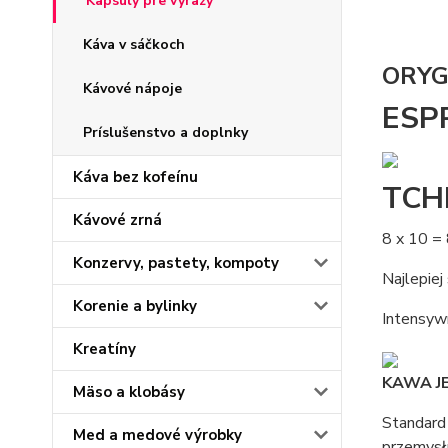
Kapsuly pre výrazy
Káva v sáčkoch
ORYG
Kávové nápoje
ESP
Príslušenstvo a doplnky
Káva bez kofeínu
TCH
Kávové zrná
8 x 10 =
Konzervy, pastety, kompoty
Najlepiej
Korenie a bylinky
Intensyw
Kreatíny
KAWA J
Mäso a klobásy
Standard
Med a medové výrobky
przemysł