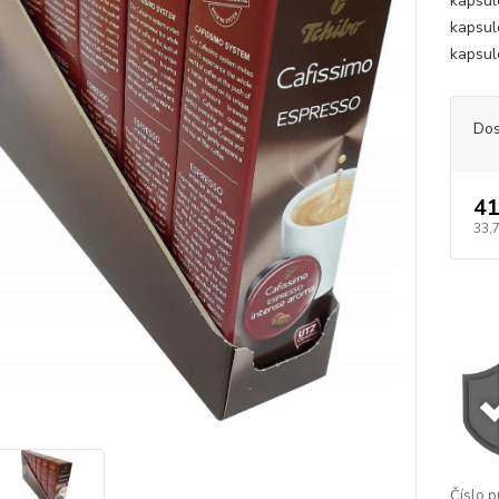
kapsul
kapsul
kapsul
Dos
41
33,
Číslo p