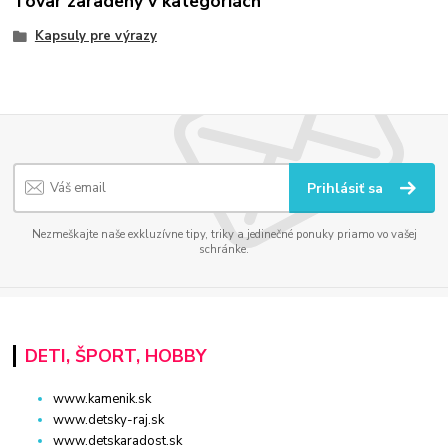
Tovar zaradený v kategóriách
Kapsuly pre výrazy
Prihlásiť sa
Nezmeškajte naše exkluzívne tipy, triky a jedinečné ponuky priamo vo vašej
schránke.
DETI, ŠPORT, HOBBY
www.kamenik.sk
www.detsky-raj.sk
www.detskaradost.sk