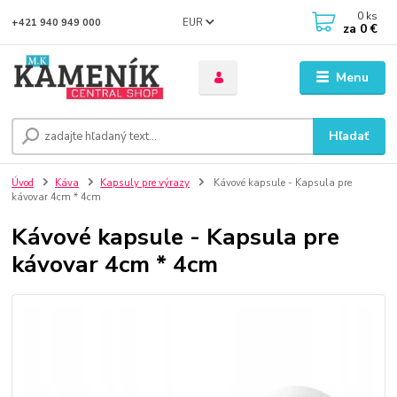
0
ks
EUR
+421 940 949 000
za
0 €
Menu
Hľadať
Úvod
Káva
Kapsuly pre výrazy
Kávové kapsule - Kapsula pre
kávovar 4cm * 4cm
Kávové kapsule - Kapsula pre
kávovar 4cm * 4cm