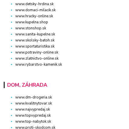
www.detsky-hrdina.sk
www.domaci-milacik.sk
www.hracky-online.sk
www.kupelna.shop
www.stonshop.sk
www.sanita-kupelne.sk
www.skolsky-batoh.sk
www.sportaturistika.sk
www.potraviny-online.sk
www.zlatnictvo-online.sk
www.rybarstvo-kamenik.sk
DOM, ZÁHRADA
www.dm-drogeria.sk
www.kvalitnytovar.sk
www.najvypredaj.sk
www.topvypredaj.sk
www.top-nabytok.sk
www.proti-skodcom.sk