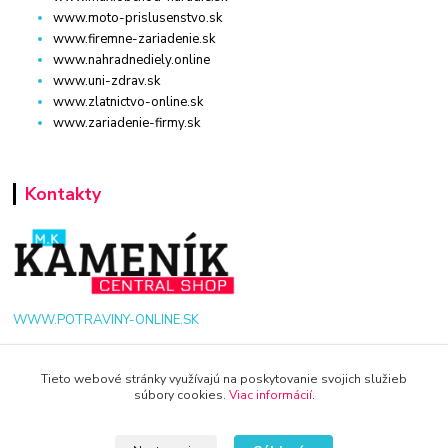
www.moto-prislusenstvo.sk
www.firemne-zariadenie.sk
www.nahradnediely.online
www.uni-zdrav.sk
www.zlatnictvo-online.sk
www.zariadenie-firmy.sk
Kontakty
WWW.POTRAVINY-ONLINE.SK
+421 940 949 000
Tieto webové stránky využívajú na poskytovanie svojich služieb
súbory cookies.
Viac informácií
.
info@potraviny-online.sk