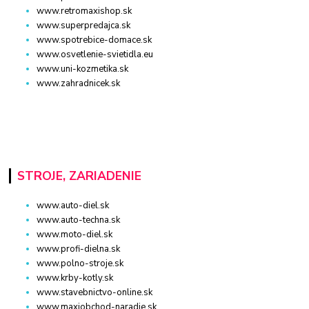
www.retromaxishop.sk
www.superpredajca.sk
www.spotrebice-domace.sk
www.osvetlenie-svietidla.eu
www.uni-kozmetika.sk
www.zahradnicek.sk
STROJE, ZARIADENIE
www.auto-diel.sk
www.auto-techna.sk
www.moto-diel.sk
www.profi-dielna.sk
www.polno-stroje.sk
www.krby-kotly.sk
www.stavebnictvo-online.sk
www.maxiobchod-naradie.sk