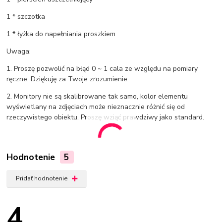
1 * szczotka
1 * łyżka do napełniania proszkiem
Uwaga:
1. Proszę pozwolić na błąd 0 ~ 1 cala ze względu na pomiary
ręczne. Dziękuję za Twoje zrozumienie.
2. Monitory nie są skalibrowane tak samo, kolor elementu
wyświetlany na zdjęciach może nieznacznie różnić się od
rzeczywistego obiektu. Proszę wziąć prawdziwy jako standard.
Hodnotenie
5
Pridať hodnotenie
4