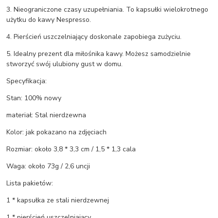
3. Nieograniczone czasy uzupełniania. To kapsułki wielokrotnego
użytku do kawy Nespresso.
4. Pierścień uszczelniający doskonale zapobiega zużyciu.
5. Idealny prezent dla miłośnika kawy. Możesz samodzielnie
stworzyć swój ulubiony gust w domu.
Specyfikacja:
Stan: 100% nowy
materiał: Stal nierdzewna
Kolor: jak pokazano na zdjęciach
Rozmiar: około 3,8 * 3,3 cm / 1,5 * 1,3 cala
Waga: około 73g / 2,6 uncji
Lista pakietów:
1 * kapsułka ze stali nierdzewnej
1 * pierścień uszczelniający