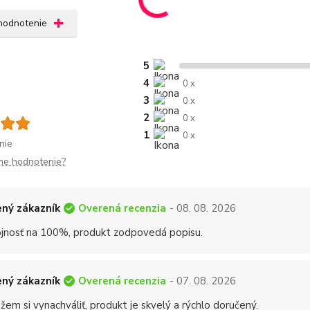
 hodnotenie
5
4
0 x
3
0 x
2
0 x
1
0 x
nie
me hodnotenie?
Overená recenzia
ný zákazník
- 08. 08. 2026
jnosť na 100%, produkt zodpovedá popisu.
Overená recenzia
ný zákazník
- 07. 08. 2026
em si vynachváliť, produkt je skvelý a rýchlo doručený.