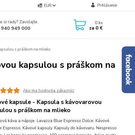
Prihlásenie
EUR
e si rady? Zavolajte.
0
ks
za
0 €
 940 949 000
apsulou s práškom na mlieko
ovou kapsulou s práškom na
Ako ma hodnotia zákazníci
vé kapsule - Kapsula s kávovarovou
ulou s práškom na mlieko
ová káva a nápoje. Lavazza Blue Espresso Dolce. Kávové
e Espresso. Kávové kapsuly. Kapsuly do kávovaru. Nespresso