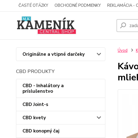
ČASTÉ OTÁZKY
OBCHODNÉ PODMIENKY
REKLAMÁCIA - 
Úvod
Originálne a vtipné darčeky
Kávo
CBD PRODUKTY
mlie
CBD - Inhalátory a
príslušenstvo
CBD Joint-s
CBD kvety
CBD konopný čaj