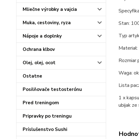
Mliečne výrobky a vajcia
Specyfika
Muka, cestoviny, ryza
Stan: 1
Typ artyk
Nápoje a doplnky
Materiał:
Ochrana klbov
Rozmiar p
Olej, olej, ocot
Waga: ok.
Ostatne
Lista pac
Posilňovače testosterónu
1 x kapsu
Pred treningom
ubijak ze
Pripravky po treningu
Príslušenstvo Sushi
Hodno