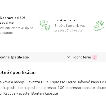
Doprava od 30€
8 rokov na trhu
zadarmo
Značka Kameník Vás
Využite dopravu úplne
presvedčí o kvalite
zadarmo
etné špecifikácie
Hodnotenie
5
tné špecifikácie
á káva a nápoje. Lavazza Blue Espresso Dolce. Kávové kapsule 
o kapsule. Lor kapsule nespresso. 100 espresso kapsule .dolce 
o. Kavove kapsule. Bontani kapsule