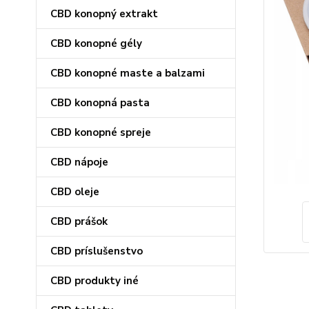
CBD konopný extrakt
CBD konopné gély
CBD konopné maste a balzami
CBD konopná pasta
CBD konopné spreje
CBD nápoje
CBD oleje
CBD prášok
CBD príslušenstvo
CBD produkty iné