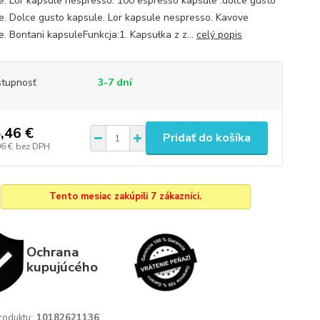
e. Lor kapsule nespresso. 100 espresso kapsule .dolce gusto
e. Dolce gusto kapsule. Lor kapsule nespresso. Kavove
e. Bontani kapsuleFunkcja:1. Kapsułka z z...
celý popis
tupnosť
3-7 dní
,46 €
Pridať do košíka
96 €
bez DPH
Tento mesiac zakúpili 7 zákazníci.
Ochrana
kupujúcého
roduktu:
10182621136