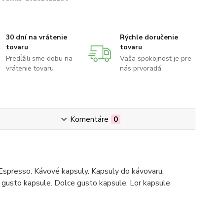
30 dní na vrátenie
Rýchle doručenie
tovaru
tovaru
Predĺžili sme dobu na
Vaša spokojnosť je pre
vrátenie tovaru
nás prvoradá
Komentáre
0
Espresso. Kávové kapsuly. Kapsuly do kávovaru.
gusto kapsule. Dolce gusto kapsule. Lor kapsule