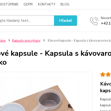
ODSTÚPENIE
GDPR
KONTAKTY
BLOG
Neviet
Hľadať
+421
Káva
Kapsuly pre výrazy
Kávové kapsule - Kapsula s kávovarovou k
vé kapsule - Kapsula s kávovar
ko
Kávo
kaps
Kapsul
kapsul