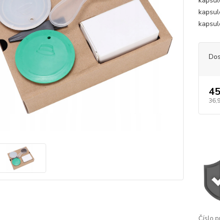
kapsul
kapsul
kapsul
Dos
45
36,
Číslo p