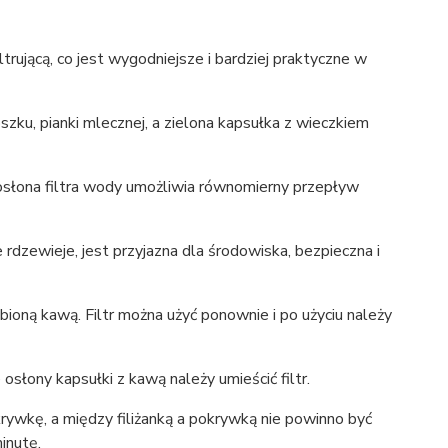
iltrującą, co jest wygodniejsze i bardziej praktyczne w
zku, pianki mlecznej, a zielona kapsułka z wieczkiem
osłona filtra wody umożliwia równomierny przepływ
 rdzewieje, jest przyjazna dla środowiska, bezpieczna i
bioną kawą. Filtr można użyć ponownie i po użyciu należy
 osłony kapsułki z kawą należy umieścić filtr.
krywkę, a między filiżanką a pokrywką nie powinno być
inutę.