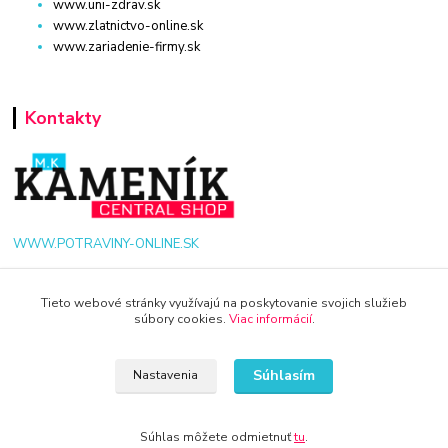
www.uni-zdrav.sk
www.zlatnictvo-online.sk
www.zariadenie-firmy.sk
Kontakty
WWW.POTRAVINY-ONLINE.SK
+421 940 949 000
Tieto webové stránky využívajú na poskytovanie svojich služieb
súbory cookies.
Viac informácií
.
info@potraviny-online.sk
Súhlasím
Nastavenia
Súhlas môžete odmietnuť
tu
.