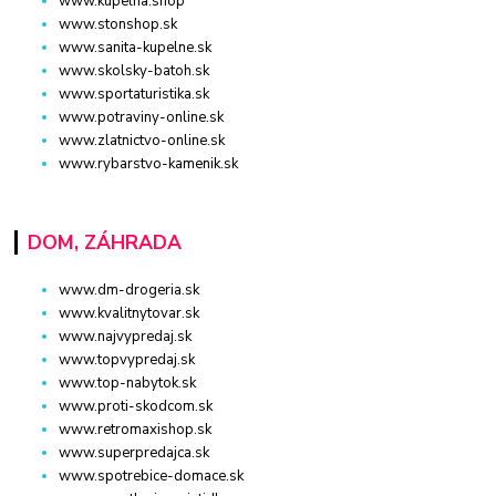
www.kupelna.shop
www.stonshop.sk
www.sanita-kupelne.sk
www.skolsky-batoh.sk
www.sportaturistika.sk
www.potraviny-online.sk
www.zlatnictvo-online.sk
www.rybarstvo-kamenik.sk
DOM, ZÁHRADA
www.dm-drogeria.sk
www.kvalitnytovar.sk
www.najvypredaj.sk
www.topvypredaj.sk
www.top-nabytok.sk
www.proti-skodcom.sk
www.retromaxishop.sk
www.superpredajca.sk
www.spotrebice-domace.sk