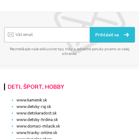
Prihlásiť sa
Nezmeškajte naše exkluzívne tipy, triky a jedinečné ponuky priamo vo vašej
schránke.
DETI, ŠPORT, HOBBY
www.kamenik.sk
www.detsky-raj.sk
www.detskaradost.sk
www.detsky-hrdina.sk
www.domaci-milacik.sk
www.hracky-online.sk