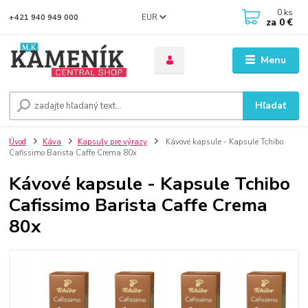
0
ks
EUR
+421 940 949 000
za
0 €
Menu
Hľadať
Úvod
Káva
Kapsuly pre výrazy
Kávové kapsule - Kapsule Tchibo
Cafissimo Barista Caffe Crema 80x
Kávové kapsule - Kapsule Tchibo
Cafissimo Barista Caffe Crema
80x