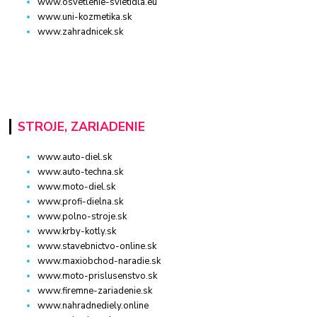
www.osvetlenie-svietidla.eu
www.uni-kozmetika.sk
www.zahradnicek.sk
STROJE, ZARIADENIE
www.auto-diel.sk
www.auto-techna.sk
www.moto-diel.sk
www.profi-dielna.sk
www.polno-stroje.sk
www.krby-kotly.sk
www.stavebnictvo-online.sk
www.maxiobchod-naradie.sk
www.moto-prislusenstvo.sk
www.firemne-zariadenie.sk
www.nahradnediely.online