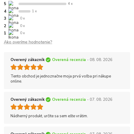
5
4 x
4
1 x
3
0 x
2
0 x
1
0 x
Ako overíme hodnotenie?
Overený zákazník
Overená recenzia
- 08. 08. 2026
Tento obchod je jednoznačne moja prvá voľba pri nákupe
online.
Overený zákazník
Overená recenzia
- 07. 08. 2026
Nádherný produkt, určite sa sem ešte vrátim.