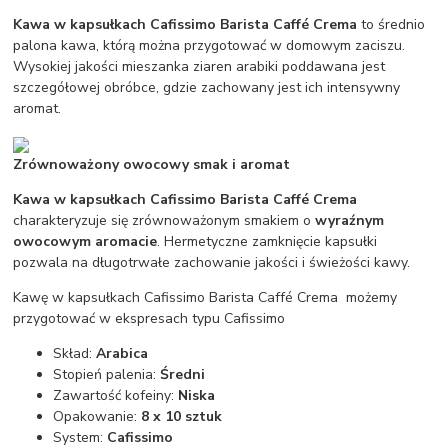
Kawa w kapsułkach Cafissimo Barista Caffé Crema
to średnio
palona kawa, którą można przygotować w domowym zaciszu.
Wysokiej jakości mieszanka ziaren arabiki poddawana jest
szczegółowej obróbce, gdzie zachowany jest ich intensywny
aromat.
Zrównoważony owocowy smak i aromat
Kawa w kapsułkach Cafissimo Barista Caffé Crema
charakteryzuje się zrównoważonym smakiem o
wyraźnym
owocowym aromacie
. Hermetyczne zamknięcie kapsułki
pozwala na długotrwałe zachowanie jakości i świeżości kawy.
Kawę w kapsułkach Cafissimo Barista Caffé Crema możemy
przygotować w ekspresach typu Cafissimo
Skład:
Arabica
Stopień palenia:
Średni
Zawartość kofeiny:
Niska
Opakowanie:
8 x
10 sztuk
System:
Cafissimo