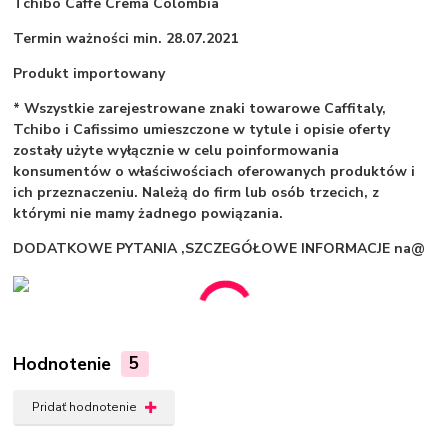
Tchibo Caffe Crema Colombia
Termin ważności min. 28.07.2021
Produkt importowany
* Wszystkie zarejestrowane znaki towarowe Caffitaly,
Tchibo i Cafissimo umieszczone w tytule i opisie oferty
zostały użyte wyłącznie w celu poinformowania
konsumentów o właściwościach oferowanych produktów i
ich przeznaczeniu. Należą do firm lub osób trzecich, z
którymi nie mamy żadnego powiązania.
DODATKOWE PYTANIA ,SZCZEGÓŁOWE INFORMACJE na@
Hodnotenie
5
Pridať hodnotenie