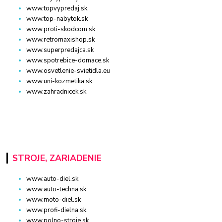
www.topvypredaj.sk
www.top-nabytok.sk
www.proti-skodcom.sk
www.retromaxishop.sk
www.superpredajca.sk
www.spotrebice-domace.sk
www.osvetlenie-svietidla.eu
www.uni-kozmetika.sk
www.zahradnicek.sk
STROJE, ZARIADENIE
www.auto-diel.sk
www.auto-techna.sk
www.moto-diel.sk
www.profi-dielna.sk
www.polno-stroje.sk