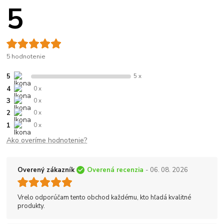
5
5 hodnotenie
5
5 x
4
0 x
3
0 x
2
0 x
1
0 x
Ako overíme hodnotenie?
Overený zákazník
Overená recenzia
- 06. 08. 2026
Vrelo odporúčam tento obchod každému, kto hľadá kvalitné
produkty.