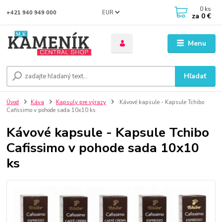
0
ks
EUR
+421 940 949 000
za
0 €
Menu
Hľadať
Úvod
Káva
Kapsuly pre výrazy
Kávové kapsule - Kapsule Tchibo
Cafissimo v pohode sada 10x10 ks
Kávové kapsule - Kapsule Tchibo
Cafissimo v pohode sada 10x10
ks