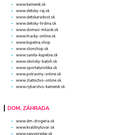
www.kamenik.sk
www.detsky-raj.sk
www.detskaradost.sk
www.detsky-hrdina.sk
www.domaci-milacik.sk
www.hracky-online.sk
www.kupelna.shop
www.stonshop.sk
www.sanita-kupelne.sk
www.skolsky-batoh.sk
www.sportaturistika.sk
www.potraviny-online.sk
www.zlatnictvo-online.sk
www.rybarstvo-kamenik.sk
DOM, ZÁHRADA
www.dm-drogeria.sk
www.kvalitnytovar.sk
www.najvypredaj.sk