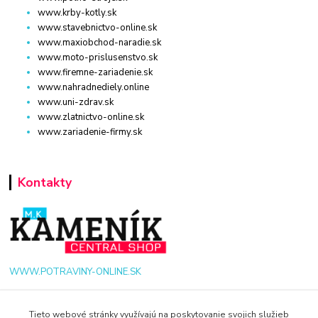
www.krby-kotly.sk
www.stavebnictvo-online.sk
www.maxiobchod-naradie.sk
www.moto-prislusenstvo.sk
www.firemne-zariadenie.sk
www.nahradnediely.online
www.uni-zdrav.sk
www.zlatnictvo-online.sk
www.zariadenie-firmy.sk
Kontakty
WWW.POTRAVINY-ONLINE.SK
+421 940 949 000
Tieto webové stránky využívajú na poskytovanie svojich služieb