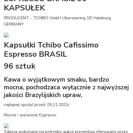
KAPSUŁEK
PRODUCENT - TCHIBO GmbH Uberseering 18, Hamburg,
GERMANY
Kapsułki Tchibo Cafissimo
Espresso BRASIL
96 sztuk
Kawa o wyjątkowym smaku, bardzo
mocna, pochodzaca wyłącznie z najwyższej
jakości Brazylijskich upraw,
najlepiej spożyć przed: 05.11.2021r
Mocne i wyraziste Espresso
Zdjęcia wykonane na potrzeby aukcji prezentują oferowany przez