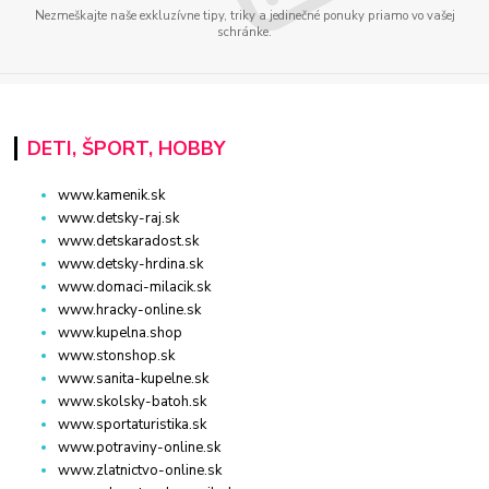
Nezmeškajte naše exkluzívne tipy, triky a jedinečné ponuky priamo vo vašej
schránke.
DETI, ŠPORT, HOBBY
www.kamenik.sk
www.detsky-raj.sk
www.detskaradost.sk
www.detsky-hrdina.sk
www.domaci-milacik.sk
www.hracky-online.sk
www.kupelna.shop
www.stonshop.sk
www.sanita-kupelne.sk
www.skolsky-batoh.sk
www.sportaturistika.sk
www.potraviny-online.sk
www.zlatnictvo-online.sk