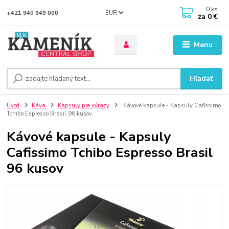
0
ks
EUR
+421 940 949 000
za
0 €
Menu
Hľadať
Úvod
Káva
Kapsuly pre výrazy
Kávové kapsule - Kapsuly Cafissimo
Tchibo Espresso Brasil 96 kusov
Kávové kapsule - Kapsuly
Cafissimo Tchibo Espresso Brasil
96 kusov