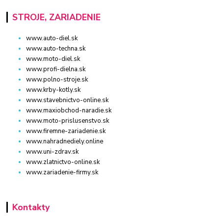
STROJE, ZARIADENIE
www.auto-diel.sk
www.auto-techna.sk
www.moto-diel.sk
www.profi-dielna.sk
www.polno-stroje.sk
www.krby-kotly.sk
www.stavebnictvo-online.sk
www.maxiobchod-naradie.sk
www.moto-prislusenstvo.sk
www.firemne-zariadenie.sk
www.nahradnediely.online
www.uni-zdrav.sk
www.zlatnictvo-online.sk
www.zariadenie-firmy.sk
Kontakty