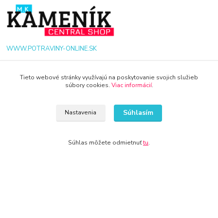
WWW.POTRAVINY-ONLINE.SK
+421 940 949 000
Tieto webové stránky využívajú na poskytovanie svojich služieb
súbory cookies.
Viac informácií
.
info@potraviny-online.sk
Súhlasím
Nastavenia
Súhlas môžete odmietnuť
tu
.
© 2024 Všetky práva vyhradené KAMENIK.SK
Vytvorené na
Eshop-rychlo.sk