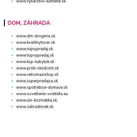
www.rybarstvo-kamenik.sk
DOM, ZÁHRADA
www.dm-drogeria.sk
www.kvalitnytovar.sk
www.najvypredaj.sk
www.topvypredaj.sk
www.top-nabytok.sk
www.proti-skodcom.sk
www.retromaxishop.sk
www.superpredajca.sk
www.spotrebice-domace.sk
www.osvetlenie-svietidla.eu
www.uni-kozmetika.sk
www.zahradnicek.sk