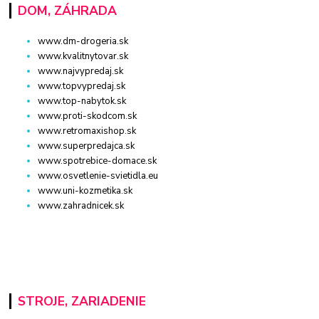
DOM, ZÁHRADA
www.dm-drogeria.sk
www.kvalitnytovar.sk
www.najvypredaj.sk
www.topvypredaj.sk
www.top-nabytok.sk
www.proti-skodcom.sk
www.retromaxishop.sk
www.superpredajca.sk
www.spotrebice-domace.sk
www.osvetlenie-svietidla.eu
www.uni-kozmetika.sk
www.zahradnicek.sk
STROJE, ZARIADENIE