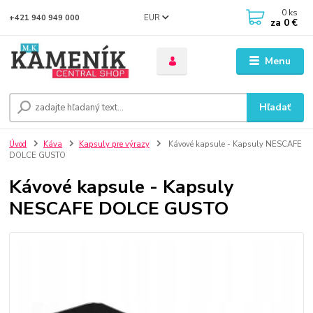
0
ks
EUR
+421 940 949 000
za
0 €
Menu
Hľadať
Úvod
Káva
Kapsuly pre výrazy
Kávové kapsule - Kapsuly NESCAFE
DOLCE GUSTO
Kávové kapsule - Kapsuly
NESCAFE DOLCE GUSTO