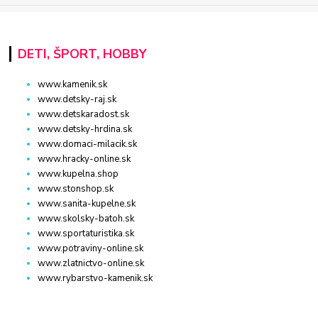
DETI, ŠPORT, HOBBY
www.kamenik.sk
www.detsky-raj.sk
www.detskaradost.sk
www.detsky-hrdina.sk
www.domaci-milacik.sk
www.hracky-online.sk
www.kupelna.shop
www.stonshop.sk
www.sanita-kupelne.sk
www.skolsky-batoh.sk
www.sportaturistika.sk
www.potraviny-online.sk
www.zlatnictvo-online.sk
www.rybarstvo-kamenik.sk