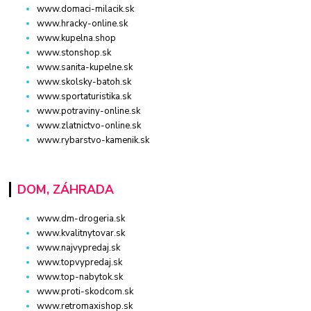
www.domaci-milacik.sk
www.hracky-online.sk
www.kupelna.shop
www.stonshop.sk
www.sanita-kupelne.sk
www.skolsky-batoh.sk
www.sportaturistika.sk
www.potraviny-online.sk
www.zlatnictvo-online.sk
www.rybarstvo-kamenik.sk
DOM, ZÁHRADA
www.dm-drogeria.sk
www.kvalitnytovar.sk
www.najvypredaj.sk
www.topvypredaj.sk
www.top-nabytok.sk
www.proti-skodcom.sk
www.retromaxishop.sk