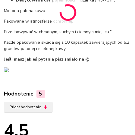
Dedykowana dla pojemności:
Filiżanka / 45-75 ml
Mielona palona kawa
Pakowane w atmosferze ochronnej.
Przechowywać w chłodnym, suchym i ciemnym miejscu."
Każde opakowanie składa się z 10 kapsułek zawierających od 5,2
gramów palonej i mielonej kawy
Jeśli masz jakieś pytania pisz śmiało na @
Hodnotenie
5
Pridať hodnotenie
4.5