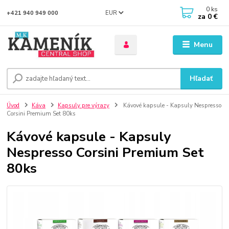
0
ks
EUR
+421 940 949 000
za
0 €
Menu
Hľadať
Úvod
Káva
Kapsuly pre výrazy
Kávové kapsule - Kapsuly Nespresso
Corsini Premium Set 80ks
Kávové kapsule - Kapsuly
Nespresso Corsini Premium Set
80ks