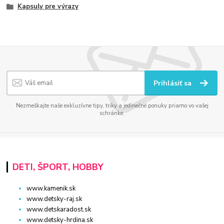
Kapsuly pre výrazy
Prihlásiť sa
Nezmeškajte naše exkluzívne tipy, triky a jedinečné ponuky priamo vo vašej
schránke.
DETI, ŠPORT, HOBBY
www.kamenik.sk
www.detsky-raj.sk
www.detskaradost.sk
www.detsky-hrdina.sk