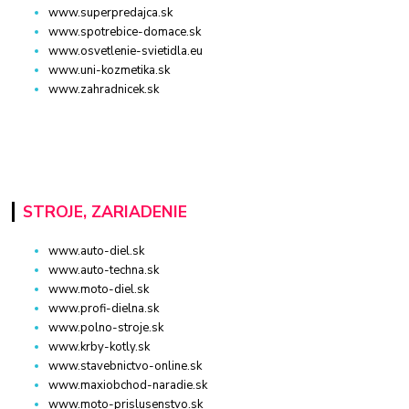
www.superpredajca.sk
www.spotrebice-domace.sk
www.osvetlenie-svietidla.eu
www.uni-kozmetika.sk
www.zahradnicek.sk
STROJE, ZARIADENIE
www.auto-diel.sk
www.auto-techna.sk
www.moto-diel.sk
www.profi-dielna.sk
www.polno-stroje.sk
www.krby-kotly.sk
www.stavebnictvo-online.sk
www.maxiobchod-naradie.sk
www.moto-prislusenstvo.sk