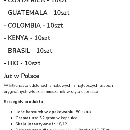
- COSTA RICA - 10szt
- GUATEMALA - 10szt
- COLOMBIA - 10szt
- KENYA - 10szt
- BRASIL - 10szt
- BIO - 10szt
Już w Polsce
W kilkunastu odsłonach smakowych, z najlepszych arabic i
oryginalnych włoskich mieszanek w stylu espresso
Szczegóły produktu
Ilość kapsułek w opakowaniu:
80 sztuk
Gramatura:
5,2 gram w kapsułce
Skala intensywności:
8/12