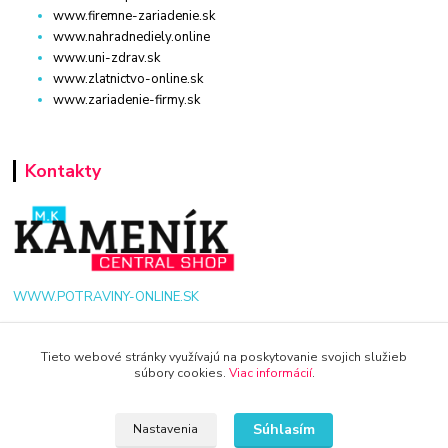
www.firemne-zariadenie.sk
www.nahradnediely.online
www.uni-zdrav.sk
www.zlatnictvo-online.sk
www.zariadenie-firmy.sk
Kontakty
WWW.POTRAVINY-ONLINE.SK
+421 940 949 000
Tieto webové stránky využívajú na poskytovanie svojich služieb
súbory cookies.
Viac informácií
.
info@potraviny-online.sk
Súhlasím
Nastavenia