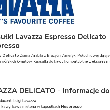
ułki Lavazza Espresso Delicato 
resso
o Delicato
Ziarna Arabiki z Brazylii i Ameryki Południowej dają
 górskich kwiatów. Kapsułki do kawy kompatybilne z ekspres
ZZA DELICATO - informacje d
ducent: Luigi Lavazza
 kawy: kawa mielona w kapsułkach
Nespresso