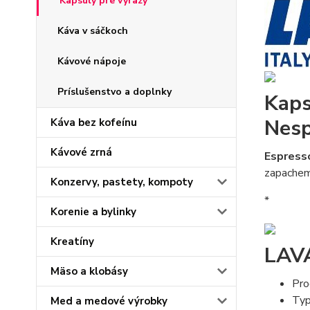
Kapsuly pre výrazy
Káva v sáčkoch
Kávové nápoje
Príslušenstvo a doplnky
Kaps
Nesp
Káva bez kofeínu
Kávové zrná
Espress
zapachem
Konzervy, pastety, kompoty
*
Korenie a bylinky
Kreatíny
LAVA
Mäso a klobásy
Pro
Typ
Med a medové výrobky