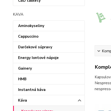
CBD tablety
KAVA
Aminokyseliny
Cappuccino
Darčekové súpravy
Kompl
Energy Iontové nápoje
Komple
Gainery
Kapsulov
HMB
Nespress
nespress
Instantná káva
Káva