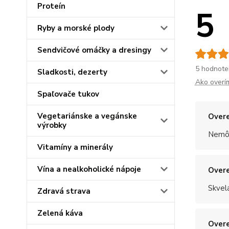
Proteín
5
Ryby a morské plody
Sendvičové omáčky a dresingy
5 hodnote
Sladkosti, dezerty
Ako overí
Spaľovače tukov
Vegetariánske a vegánske
Overe
výrobky
Nemôž
Vitamíny a minerály
Vína a nealkoholické nápoje
Overe
Skvel
Zdravá strava
Zelená káva
Overe