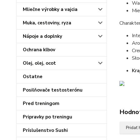
Wag
Mliečne výrobky a vajcia
Mie
Muka, cestoviny, ryza
Charakte
Int
Nápoje a doplnky
Aro
Ochrana klbov
Cre
Sło
Olej, olej, ocot
Kra
Ostatne
Posilňovače testosterónu
Pred treningom
Hodno
Pripravky po treningu
Pridať
Príslušenstvo Sushi