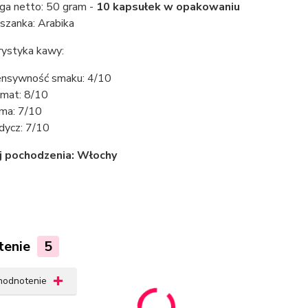
a netto: 50 gram -
10 kapsułek w opakowaniu
szanka: Arabika
rystyka kawy:
ensywność smaku: 4/10
mat: 8/10
ma: 7/10
dycz: 7/10
j pochodzenia: Włochy
tenie
5
 hodnotenie