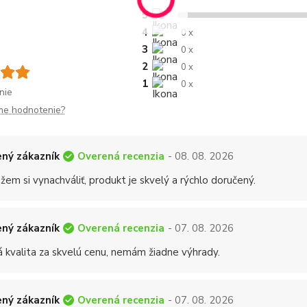
5
4
0 x
3
0 x
2
0 x
1
0 x
nie
me hodnotenie?
Overená recenzia
ný zákazník
- 08. 08. 2026
em si vynachváliť, produkt je skvelý a rýchlo doručený.
Overená recenzia
ný zákazník
- 07. 08. 2026
á kvalita za skvelú cenu, nemám žiadne výhrady.
Overená recenzia
ný zákazník
- 07. 08. 2026