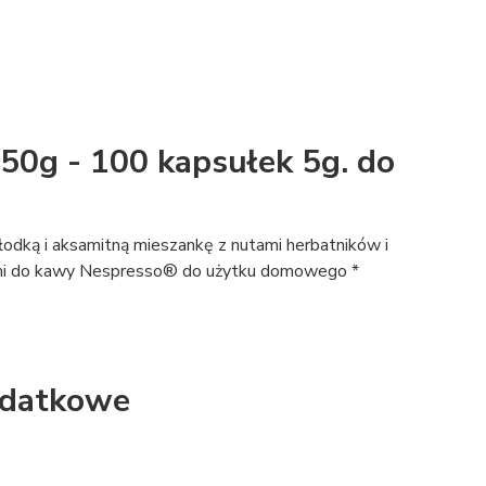
50g - 100 kapsułek 5g. do
 słodką i aksamitną mieszankę z nutami herbatników i
ami do kawy Nespresso® do użytku domowego *
odatkowe