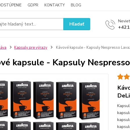
ODSTÚPENIE
GDPR
KONTAKTY
BLOG
Neviet
Hľadať
+421
Káva
Kapsuly pre výrazy
Kávové kapsule - Kapsuly Nespresso Lavaz
vé kapsule - Kapsuly Nespresso
Kávo
DeLi
Kapsul
kapsul
kapsul
kapsul