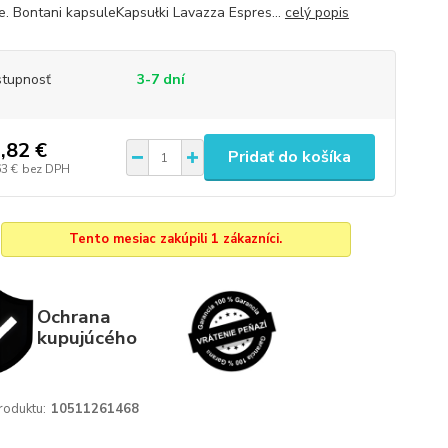
e. Bontani kapsuleKapsułki Lavazza Espres...
celý popis
tupnosť
3-7 dní
,82 €
Pridať do košíka
63 €
bez DPH
Tento mesiac zakúpili 1 zákazníci.
Ochrana
kupujúcého
roduktu:
10511261468