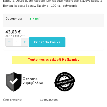
kapsule. Dolce gusto kapsule. Lor kapsule nespresso. Kavove kapsule.
Bontani kapsuleZestaw Tassimo - 100 ka...
celý popis
Dostupnosť
3-7 dní
43,63 €
35,47 €
bez DPH
Pridať do košíka
Tento mesiac zakúpili 9 zákazníci.
Ochrana
kupujúcého
Číslo produktu:
10602454905