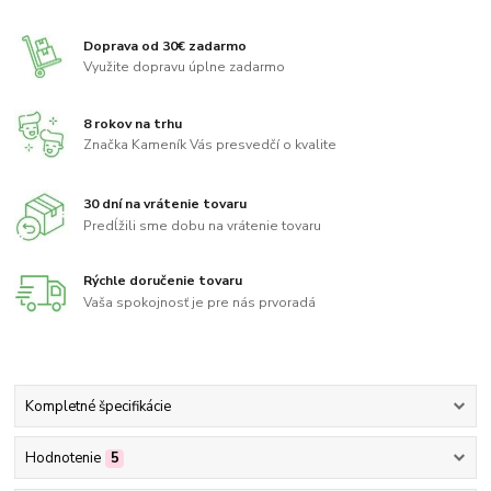
Doprava od 30€ zadarmo
Využite dopravu úplne zadarmo
8 rokov na trhu
Značka Kameník Vás presvedčí o kvalite
30 dní na vrátenie tovaru
Predĺžili sme dobu na vrátenie tovaru
Rýchle doručenie tovaru
Vaša spokojnosť je pre nás prvoradá
Kompletné špecifikácie
Hodnotenie
5