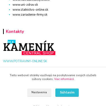
www.uni-zdrav.sk
www.zlatnictvo-online.sk
www.zariadenie-firmy.sk
Kontakty
WWW.POTRAVINY-ONLINE.SK
+421 940 949 000
Tieto webové stránky využívajú na poskytovanie svojich služieb
súbory cookies.
Viac informácií
.
info@potraviny-online.sk
Súhlasím
Nastavenia