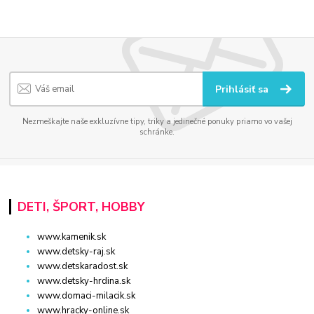
Prihlásiť sa
Nezmeškajte naše exkluzívne tipy, triky a jedinečné ponuky priamo vo vašej
schránke.
DETI, ŠPORT, HOBBY
www.kamenik.sk
www.detsky-raj.sk
www.detskaradost.sk
www.detsky-hrdina.sk
www.domaci-milacik.sk
www.hracky-online.sk