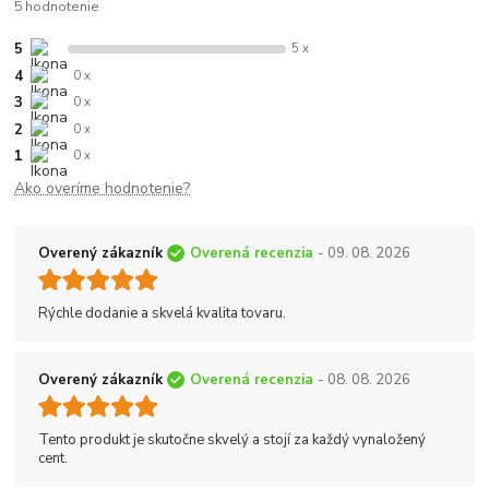
5 hodnotenie
5
5 x
4
0 x
3
0 x
2
0 x
1
0 x
Ako overíme hodnotenie?
Overený zákazník
Overená recenzia
- 09. 08. 2026
Rýchle dodanie a skvelá kvalita tovaru.
Overený zákazník
Overená recenzia
- 08. 08. 2026
Tento produkt je skutočne skvelý a stojí za každý vynaložený
cent.