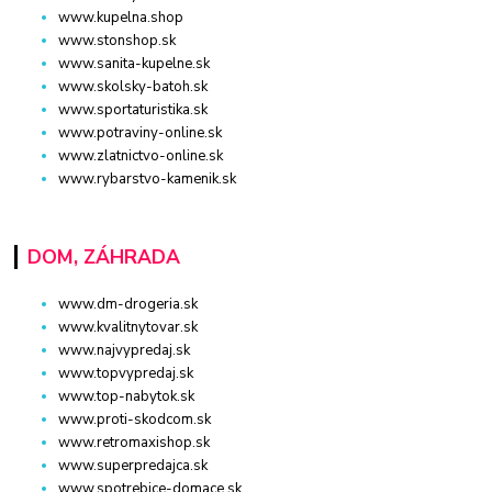
www.kupelna.shop
www.stonshop.sk
www.sanita-kupelne.sk
www.skolsky-batoh.sk
www.sportaturistika.sk
www.potraviny-online.sk
www.zlatnictvo-online.sk
www.rybarstvo-kamenik.sk
DOM, ZÁHRADA
www.dm-drogeria.sk
www.kvalitnytovar.sk
www.najvypredaj.sk
www.topvypredaj.sk
www.top-nabytok.sk
www.proti-skodcom.sk
www.retromaxishop.sk
www.superpredajca.sk
www.spotrebice-domace.sk