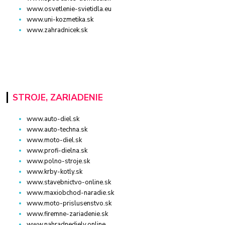
www.osvetlenie-svietidla.eu
www.uni-kozmetika.sk
www.zahradnicek.sk
STROJE, ZARIADENIE
www.auto-diel.sk
www.auto-techna.sk
www.moto-diel.sk
www.profi-dielna.sk
www.polno-stroje.sk
www.krby-kotly.sk
www.stavebnictvo-online.sk
www.maxiobchod-naradie.sk
www.moto-prislusenstvo.sk
www.firemne-zariadenie.sk
www.nahradnediely.online