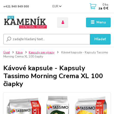
0
ks
EUR
+421 940 949 000
za
0 €
Menu
Hľadať
Úvod
Káva
Kapsuly pre výrazy
Kávové kapsule - Kapsuly Tassimo
Morning Crema XL 100 čiapky
Kávové kapsule - Kapsuly
Tassimo Morning Crema XL 100
čiapky