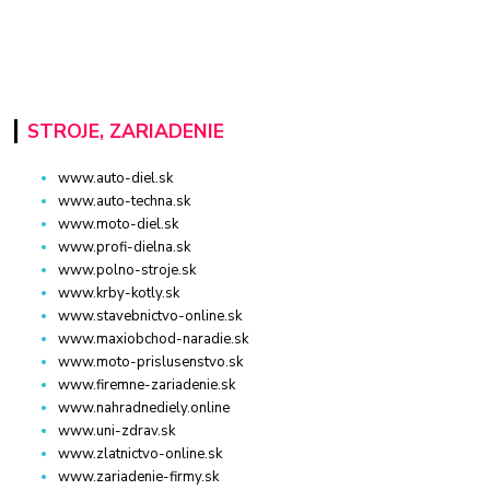
STROJE, ZARIADENIE
www.auto-diel.sk
www.auto-techna.sk
www.moto-diel.sk
www.profi-dielna.sk
www.polno-stroje.sk
www.krby-kotly.sk
www.stavebnictvo-online.sk
www.maxiobchod-naradie.sk
www.moto-prislusenstvo.sk
www.firemne-zariadenie.sk
www.nahradnediely.online
www.uni-zdrav.sk
www.zlatnictvo-online.sk
www.zariadenie-firmy.sk