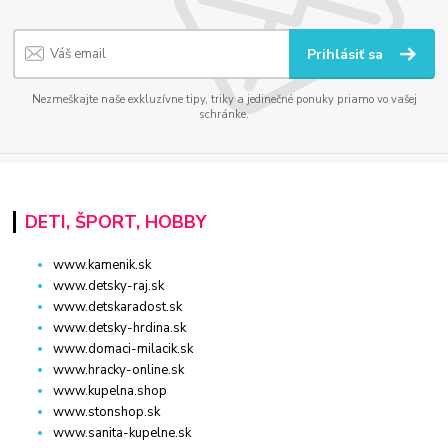
Prihlásiť sa
Nezmeškajte naše exkluzívne tipy, triky a jedinečné ponuky priamo vo vašej
schránke.
DETI, ŠPORT, HOBBY
www.kamenik.sk
www.detsky-raj.sk
www.detskaradost.sk
www.detsky-hrdina.sk
www.domaci-milacik.sk
www.hracky-online.sk
www.kupelna.shop
www.stonshop.sk
www.sanita-kupelne.sk