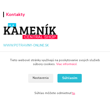
Kontakty
WWW.POTRAVINY-ONLINE.SK
+421 940 949 000
Tieto webové stránky využívajú na poskytovanie svojich služieb
súbory cookies.
Viac informácií
.
info@potraviny-online.sk
Súhlasím
Nastavenia
Súhlas môžete odmietnuť
tu
.
© 2024 Všetky práva vyhradené KAMENIK.SK
Vytvorené na
Eshop-rychlo.sk