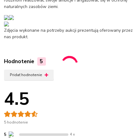
rodzinom realizować swoje ambicje i angażować się w ochronę
naturalnych zasobów ziemi.
Zdjęcia wykonane na potrzeby aukcji prezentują oferowany przez
nas produkt.
Hodnotenie
5
Pridať hodnotenie
4.5
5 hodnotenie
5
4 x