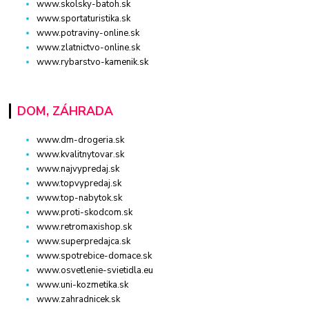
www.skolsky-batoh.sk
www.sportaturistika.sk
www.potraviny-online.sk
www.zlatnictvo-online.sk
www.rybarstvo-kamenik.sk
DOM, ZÁHRADA
www.dm-drogeria.sk
www.kvalitnytovar.sk
www.najvypredaj.sk
www.topvypredaj.sk
www.top-nabytok.sk
www.proti-skodcom.sk
www.retromaxishop.sk
www.superpredajca.sk
www.spotrebice-domace.sk
www.osvetlenie-svietidla.eu
www.uni-kozmetika.sk
www.zahradnicek.sk