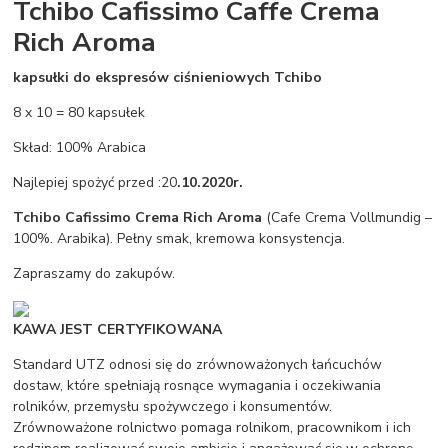
Tchibo Cafissimo Caffe Crema
Rich Aroma
kapsułki do ekspresów ciśnieniowych Tchibo
8 x 10 = 80 kapsułek
Skład: 100% Arabica
Najlepiej spożyć przed :20
.10.2020r.
Tchibo Cafissimo Crema Rich Aroma
(Cafe Crema Vollmundig –
100%. Arabika). Pełny smak, kremowa konsystencja.
Zapraszamy do zakupów.
KAWA JEST CERTYFIKOWANA
Standard UTZ odnosi się do zrównoważonych łańcuchów
dostaw, które spełniają rosnące wymagania i oczekiwania
rolników, przemysłu spożywczego i konsumentów.
Zrównoważone rolnictwo pomaga rolnikom, pracownikom i ich