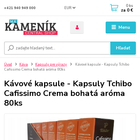
0
ks
EUR
+421 940 949 000
za
0 €
Menu
Hľadať
Úvod
Káva
Kapsuly pre výrazy
Kávové kapsule - Kapsuly Tchibo
Cafissimo Crema bohatá aróma 80ks
Kávové kapsule - Kapsuly Tchibo
Cafissimo Crema bohatá aróma
80ks