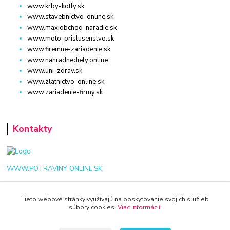
www.krby-kotly.sk
www.stavebnictvo-online.sk
www.maxiobchod-naradie.sk
www.moto-prislusenstvo.sk
www.firemne-zariadenie.sk
www.nahradnediely.online
www.uni-zdrav.sk
www.zlatnictvo-online.sk
www.zariadenie-firmy.sk
Kontakty
WWW.POTRAVINY-ONLINE.SK
+421 940 949 000
Tieto webové stránky využívajú na poskytovanie svojich služieb
súbory cookies.
Viac informácií
.
info@potraviny-online.sk