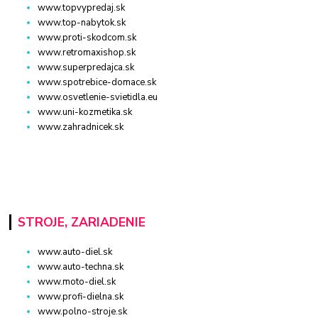
www.topvypredaj.sk
www.top-nabytok.sk
www.proti-skodcom.sk
www.retromaxishop.sk
www.superpredajca.sk
www.spotrebice-domace.sk
www.osvetlenie-svietidla.eu
www.uni-kozmetika.sk
www.zahradnicek.sk
STROJE, ZARIADENIE
www.auto-diel.sk
www.auto-techna.sk
www.moto-diel.sk
www.profi-dielna.sk
www.polno-stroje.sk