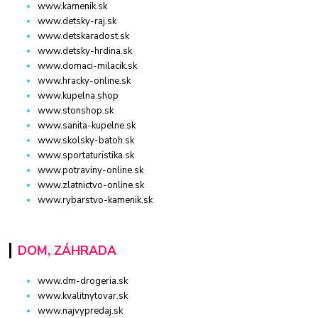
www.kamenik.sk
www.detsky-raj.sk
www.detskaradost.sk
www.detsky-hrdina.sk
www.domaci-milacik.sk
www.hracky-online.sk
www.kupelna.shop
www.stonshop.sk
www.sanita-kupelne.sk
www.skolsky-batoh.sk
www.sportaturistika.sk
www.potraviny-online.sk
www.zlatnictvo-online.sk
www.rybarstvo-kamenik.sk
DOM, ZÁHRADA
www.dm-drogeria.sk
www.kvalitnytovar.sk
www.najvypredaj.sk