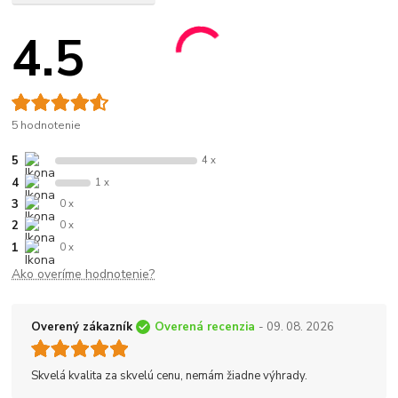
4.5
5 hodnotenie
5
4 x
4
1 x
3
0 x
2
0 x
1
0 x
Ako overíme hodnotenie?
Overený zákazník
Overená recenzia
- 09. 08. 2026
Skvelá kvalita za skvelú cenu, nemám žiadne výhrady.