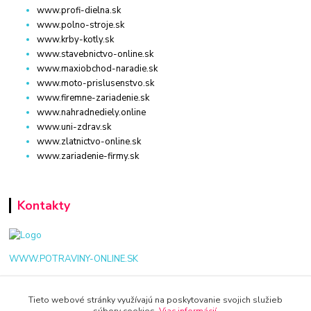
www.profi-dielna.sk
www.polno-stroje.sk
www.krby-kotly.sk
www.stavebnictvo-online.sk
www.maxiobchod-naradie.sk
www.moto-prislusenstvo.sk
www.firemne-zariadenie.sk
www.nahradnediely.online
www.uni-zdrav.sk
www.zlatnictvo-online.sk
www.zariadenie-firmy.sk
Kontakty
WWW.POTRAVINY-ONLINE.SK
+421 940 949 000
Tieto webové stránky využívajú na poskytovanie svojich služieb