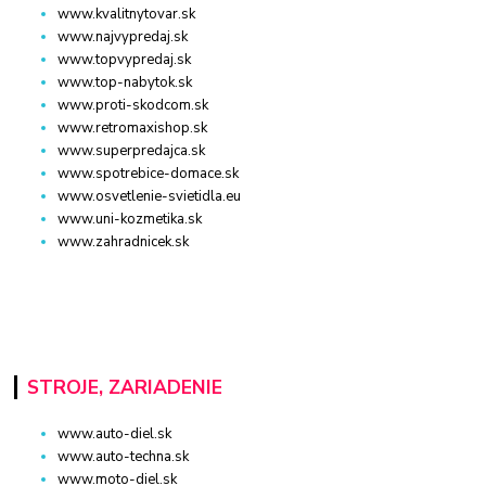
www.kvalitnytovar.sk
www.najvypredaj.sk
www.topvypredaj.sk
www.top-nabytok.sk
www.proti-skodcom.sk
www.retromaxishop.sk
www.superpredajca.sk
www.spotrebice-domace.sk
www.osvetlenie-svietidla.eu
www.uni-kozmetika.sk
www.zahradnicek.sk
STROJE, ZARIADENIE
www.auto-diel.sk
www.auto-techna.sk
www.moto-diel.sk