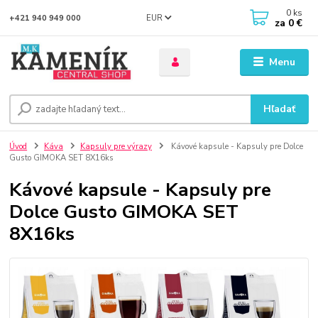
0
ks
EUR
+421 940 949 000
za
0 €
Menu
Hľadať
Úvod
Káva
Kapsuly pre výrazy
Kávové kapsule - Kapsuly pre Dolce
Gusto GIMOKA SET 8X16ks
Kávové kapsule - Kapsuly pre
Dolce Gusto GIMOKA SET
8X16ks