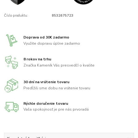
Číslo produktu:
8532675723
Doprava od 30€ zadarmo
Využite dopravu úplne zadarmo
8 rokov na trhu
Značka Kameník Vás presvedčí o kvalite
30 dní na vrátenie tovaru
Predĺžili sme dobu na vrátenie tovaru
Rýchle doručenie tovaru
Vaša spokojnosť je pre nás prvoradá