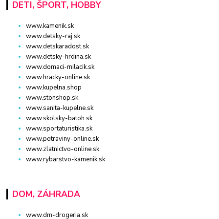
DETI, ŠPORT, HOBBY
www.kamenik.sk
www.detsky-raj.sk
www.detskaradost.sk
www.detsky-hrdina.sk
www.domaci-milacik.sk
www.hracky-online.sk
www.kupelna.shop
www.stonshop.sk
www.sanita-kupelne.sk
www.skolsky-batoh.sk
www.sportaturistika.sk
www.potraviny-online.sk
www.zlatnictvo-online.sk
www.rybarstvo-kamenik.sk
DOM, ZÁHRADA
www.dm-drogeria.sk