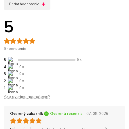
Pridať hodnotenie
5
5 hodnotenie
5
5 x
4
0 x
3
0 x
2
0 x
1
0 x
Ako overíme hodnotenie?
Overený zákazník
Overená recenzia
- 07. 08. 2026