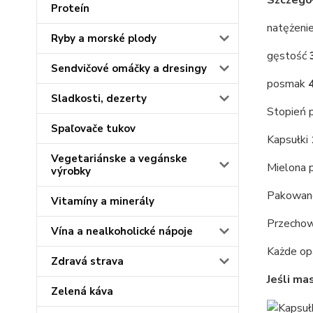
Szczegó
Proteín
natężeni
Ryby a morské plody
gęstość
Sendvičové omáčky a dresingy
posmak
Sladkosti, dezerty
Stopień p
Spaľovače tukov
Kapsułki
Vegetariánske a vegánske
Mielona 
výrobky
Pakowane
Vitamíny a minerály
Przechow
Vína a nealkoholické nápoje
Każde op
Zdravá strava
Jeśli ma
Zelená káva