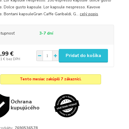
e. Lor kapsule nespresso. 100 espresso kapsule .dolce gusto
e. Dolce gusto kapsule. Lor kapsule nespresso. Kavove
e. Bontani kapsuleGran Caffe Garibaldi, G...
celý popis
tupnosť
3-7 dní
,99 €
Pridať do košíka
21 €
bez DPH
Tento mesiac zakúpili 7 zákazníci.
Ochrana
kupujúcého
roduktu:
7690536578