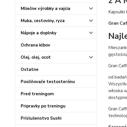
z A 
Mliečne výrobky a vajcia
Kapsułki
Muka, cestoviny, ryza
Gran Ca
Nápoje a doplnky
Najl
Ochrana klbov
Mieszanka
gęstością
Olej, olej, ocot
Gran Caff
Ostatne
od badań 
Posilňovače testosterónu
Wszystko 
włoska w
Pred treningom
dostępne
Pripravky po treningu
Gran Caff
technolog
Príslušenstvo Sushi