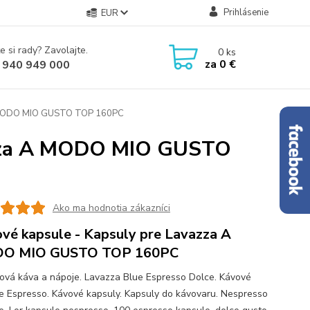
Prihlásenie
EUR
e si rady? Zavolajte.
0
ks
za
0 €
 940 949 000
A MODO MIO GUSTO TOP 160PC
azza A MODO MIO GUSTO
Ako ma hodnotia zákazníci
vé kapsule - Kapsuly pre Lavazza A
O MIO GUSTO TOP 160PC
ová káva a nápoje. Lavazza Blue Espresso Dolce. Kávové
e Espresso. Kávové kapsuly. Kapsuly do kávovaru. Nespresso