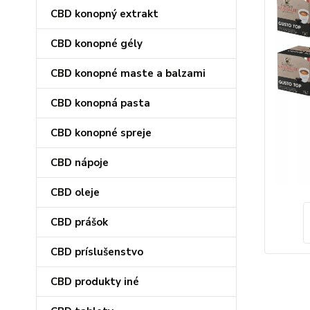
CBD konopný extrakt
CBD konopné gély
CBD konopné maste a balzami
CBD konopná pasta
CBD konopné spreje
CBD nápoje
CBD oleje
CBD prášok
CBD príslušenstvo
CBD produkty iné