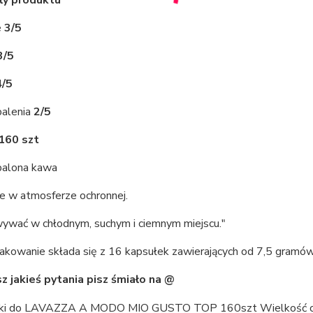
ły produktu
e
3/5
3/5
4/5
alenia
2/5
160 szt
palona kawa
 w atmosferze ochronnej.
ywać w chłodnym, suchym i ciemnym miejscu."
akowanie składa się z 16 kapsułek zawierających od 7,5 gramów
sz jakieś pytania pisz śmiało na @