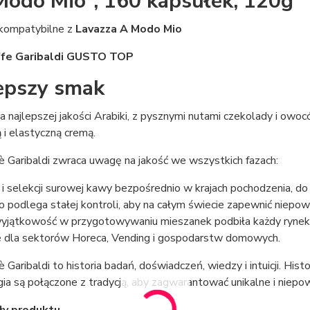
Modo Mio*, 160 kapsułek, 120g
 kompatybilne z
Lavazza A Modo Mio
ffe Garibaldi GUSTO TOP
epszy smak
 najlepszej jakości Arabiki, z pysznymi nutami czekolady i owo
 i elastyczną cremą.
è Garibaldi zwraca uwagę na jakość we wszystkich fazach:
i selekcji surowej kawy bezpośrednio w krajach pochodzenia, do 
podlega stałej kontroli, aby na całym świecie zapewnić niepow
yjątkowość w przygotowywaniu mieszanek podbiła każdy rynek. 
 dla sektorów Horeca, Vending i gospodarstw domowych.
è Garibaldi to historia badań, doświadczeń, wiedzy i intuicji. Hi
ia są połączone z tradycją, aby zagwarantować unikalne i niepo