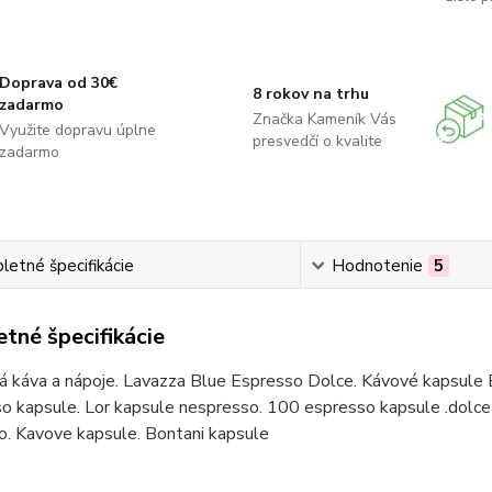
Doprava od 30€
8 rokov na trhu
zadarmo
Značka Kameník Vás
Využite dopravu úplne
presvedčí o kvalite
zadarmo
etné špecifikácie
Hodnotenie
5
tné špecifikácie
á káva a nápoje. Lavazza Blue Espresso Dolce. Kávové kapsule 
o kapsule. Lor kapsule nespresso. 100 espresso kapsule .dolce 
o. Kavove kapsule. Bontani kapsule