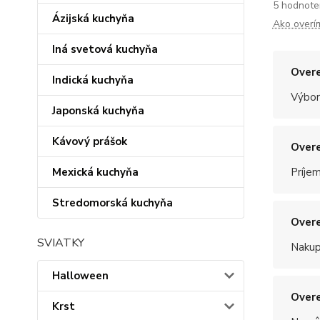
5 hodnote
Ázijská kuchyňa
Ako overí
Iná svetová kuchyňa
Overe
Indická kuchyňa
Výbor
Japonská kuchyňa
Kávový prášok
Overe
Mexická kuchyňa
Príje
Stredomorská kuchyňa
Overe
SVIATKY
Nakup
Halloween
Overe
Krst