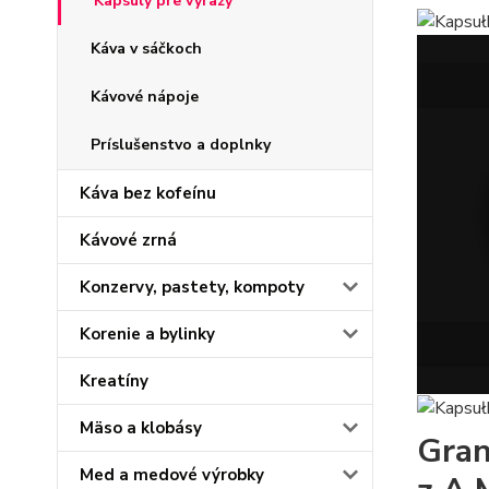
Kapsuly pre výrazy
Káva v sáčkoch
Kávové nápoje
Príslušenstvo a doplnky
Káva bez kofeínu
Kávové zrná
Konzervy, pastety, kompoty
Korenie a bylinky
Kreatíny
Mäso a klobásy
Gran
Med a medové výrobky