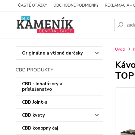
ČASTÉ OTÁZKY
OBCHODNÉ PODMIENKY
REKLAMÁCIA - 
Úvod
Originálne a vtipné darčeky
Kávo
CBD PRODUKTY
TOP
CBD - Inhalátory a
príslušenstvo
CBD Joint-s
CBD kvety
CBD konopný čaj