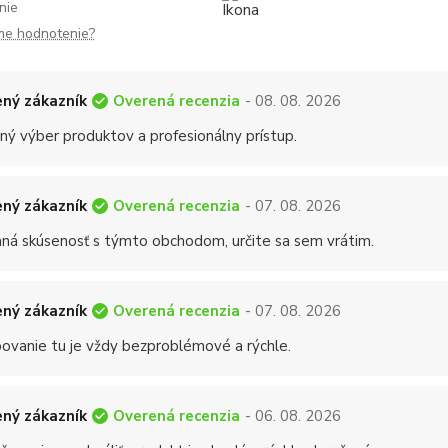
nie
me hodnotenie?
Overená recenzia
ný zákazník
- 08. 08. 2026
ný výber produktov a profesionálny prístup.
Overená recenzia
ný zákazník
- 07. 08. 2026
mná skúsenosť s týmto obchodom, určite sa sem vrátim.
Overená recenzia
ný zákazník
- 07. 08. 2026
ovanie tu je vždy bezproblémové a rýchle.
Overená recenzia
ný zákazník
- 06. 08. 2026