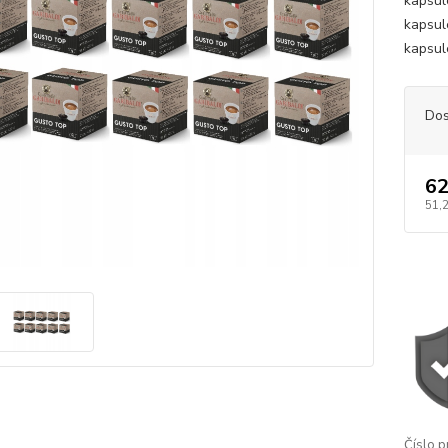
kapsul
kapsul
kapsul
Dos
62
51,
Číslo p