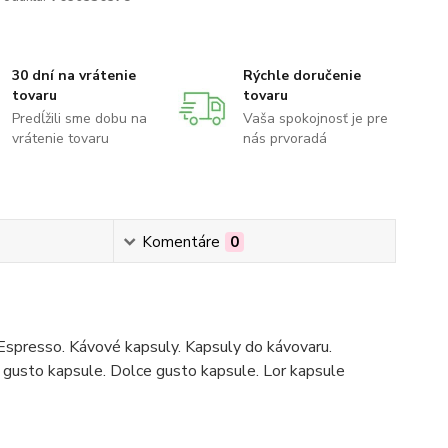
30 dní na vrátenie
Rýchle doručenie
tovaru
tovaru
Predĺžili sme dobu na
Vaša spokojnosť je pre
vrátenie tovaru
nás prvoradá
Komentáre
0
Espresso. Kávové kapsuly. Kapsuly do kávovaru.
gusto kapsule. Dolce gusto kapsule. Lor kapsule