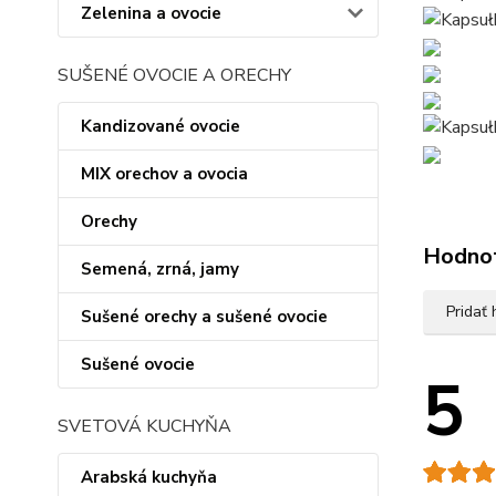
Zelenina a ovocie
SUŠENÉ OVOCIE A ORECHY
Kandizované ovocie
MIX orechov a ovocia
Orechy
Hodno
Semená, zrná, jamy
Pridať
Sušené orechy a sušené ovocie
Sušené ovocie
5
SVETOVÁ KUCHYŇA
Arabská kuchyňa