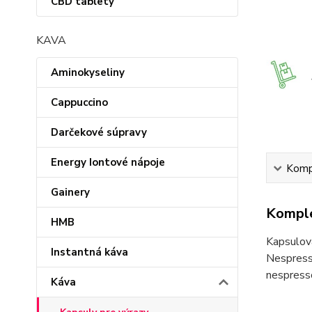
CBD tablety
KAVA
Aminokyseliny
Cappuccino
Darčekové súpravy
Energy Iontové nápoje
Kompl
Gainery
Komple
HMB
Kapsulov
Instantná káva
Nespress
nespress
Káva