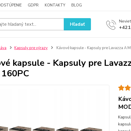
ODSTÚPENIE
GDPR
KONTAKTY
BLOG
Neviet
Hľadať
+421
Káva
Kapsuly pre výrazy
Kávové kapsule - Kapsuly pre Lavazza 
vé kapsule - Kapsuly pre Lav
 160PC
Kávo
MOD
Kapsul
kapsul