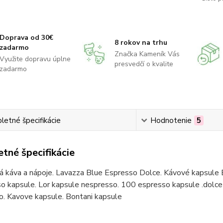
Doprava od 30€
8 rokov na trhu
zadarmo
Značka Kameník Vás
Využite dopravu úplne
presvedčí o kvalite
zadarmo
etné špecifikácie
Hodnotenie
5
tné špecifikácie
á káva a nápoje. Lavazza Blue Espresso Dolce. Kávové kapsule 
o kapsule. Lor kapsule nespresso. 100 espresso kapsule .dolce 
o. Kavove kapsule. Bontani kapsule