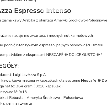
zza Espresso Intenso
e ziarna kawy Arabika z plantacji Ameryki Środkowo-Południowe
rażenie nadaje mu zwartości i mocnych nut karmelowych.
ię podbić intensywnym espresso, pełnym osobowości i smaku.
 kompatybilne z ekspresami NESCAFÉ ® DOLCE GUSTO ® *
EGÓŁY:
ducent: Luigi LavAzza S.p.A.
 kawy: kawa mielona w kapsułkach dla systemu
Nescafe ® Do
a netto: 384 gram ( 3x16 kapsułek )
ensywność: 9/13
bika i Robusta - Ameryka Środkowo - Południowa
nka: ciemna i zwarta