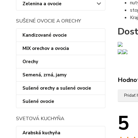
nut
Zelenina a ovocie
sto
Kra
SUŠENÉ OVOCIE A ORECHY
Dost
Kandizované ovocie
MIX orechov a ovocia
Orechy
Semená, zrná, jamy
Hodno
Sušené orechy a sušené ovocie
Pridať
Sušené ovocie
5
SVETOVÁ KUCHYŇA
Arabská kuchyňa