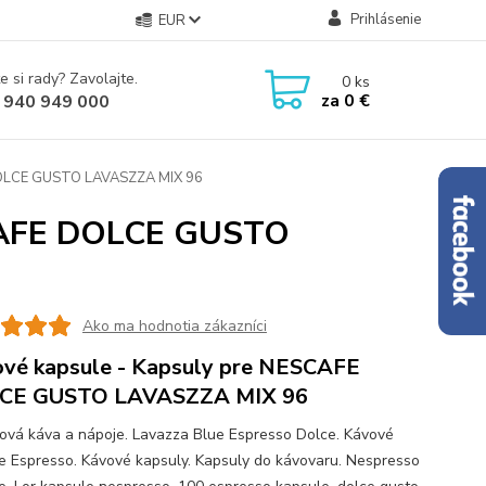
Prihlásenie
EUR
e si rady? Zavolajte.
0
ks
za
0 €
 940 949 000
DOLCE GUSTO LAVASZZA MIX 96
SCAFE DOLCE GUSTO
Ako ma hodnotia zákazníci
vé kapsule - Kapsuly pre NESCAFE
CE GUSTO LAVASZZA MIX 96
ová káva a nápoje. Lavazza Blue Espresso Dolce. Kávové
e Espresso. Kávové kapsuly. Kapsuly do kávovaru. Nespresso