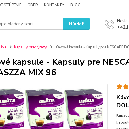
ODSTÚPENIE
GDPR
KONTAKTY
BLOG
Neviet
Hľadať
+421
Káva
Kapsuly pre výrazy
Kávové kapsule - Kapsuly pre NESCAFE 
vé kapsule - Kapsuly pre NE
ASZZA MIX 96
Kávo
DOL
Kapsul
kapsul