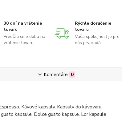
30 dní na vrátenie
Rýchle doručenie
tovaru
tovaru
Predĺžili sme dobu na
Vaša spokojnosť je pre
vrátenie tovaru
nás prvoradá
Komentáre
0
Espresso. Kávové kapsuly. Kapsuly do kávovaru.
gusto kapsule. Dolce gusto kapsule. Lor kapsule