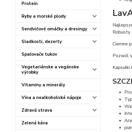
Proteín
LavA
Ryby a morské plody
Najlepsz
Sendvičové omáčky a dresingy
Robusty.
Sladkosti, dezerty
Ciemne p
Spaľovače tukov
Pozwól s
Vegetariánske a vegánske
Kapsułki
výrobky
SZCZ
Vitamíny a minerály
Pro
Vína a nealkoholické nápoje
Typ
Wag
Zdravá strava
Int
Ara
Zelená káva
pia