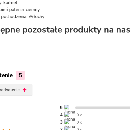
y: karmel
pień palenia: ciemny
j pochodzenia: Włochy
ępne pozostałe produkty na nas
tenie
5
 hodnotenie
5
4
0 x
3
0 x
2
0 x