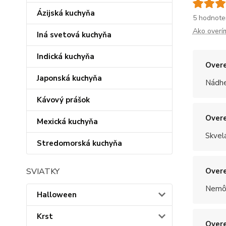
Ázijská kuchyňa
5 hodnote
Ako overí
Iná svetová kuchyňa
Indická kuchyňa
Overe
Japonská kuchyňa
Nádhe
Kávový prášok
Overe
Mexická kuchyňa
Skvel
Stredomorská kuchyňa
SVIATKY
Overe
Nemôž
Halloween
Krst
Overe