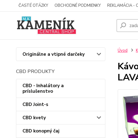
ČASTÉ OTÁZKY
OBCHODNÉ PODMIENKY
REKLAMÁCIA - 
Úvod
Originálne a vtipné darčeky
Kávo
CBD PRODUKTY
LAV
CBD - Inhalátory a
príslušenstvo
CBD Joint-s
CBD kvety
CBD konopný čaj