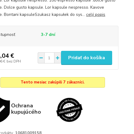
e. Lor kapsule nespresso. 100 espresso kapsule .dolce gusto
e. Dolce gusto kapsule. Lor kapsule nespresso. Kavove
e. Bontani kapsuleSzukasz kapsułek do sys...
celý popis
tupnosť
3-7 dní
,04 €
Pridať do košíka
06 €
bez DPH
Tento mesiac zakúpili 7 zákazníci.
Ochrana
kupujúcého
roduktu:
10681009158