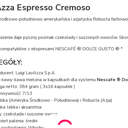
zza Espresso Cremoso
środkowo-południowo amerykańska i azjatycka Robusta fachow
rażenia daje pyszny posmak czekolady i suszonych owoców. Sko
 kompatybilne z ekspresami NESCAFÉ ® DOLCE GUSTO ® *
EGÓŁY:
ducent: Luigi LavAzza S.p.A.
 kawy: kawa mielona w kapsułkach dla systemu
Nescafe ® Do
a netto: 384 gram ( 3x16 kapsułek )
ensywność: 7/13
bika (Ameryka Środkowo - Południowa) i Robusta (Azja)
nka: lekka i aksamitna
y: czekolada i suszone owoce
pień palenia: średni
j pochodzenia: Włochy