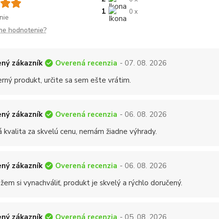
1
0 x
nie
me hodnotenie?
Overená recenzia
ný zákazník
- 07. 08. 2026
rný produkt, určite sa sem ešte vrátim.
Overená recenzia
ný zákazník
- 06. 08. 2026
á kvalita za skvelú cenu, nemám žiadne výhrady.
Overená recenzia
ný zákazník
- 06. 08. 2026
em si vynachváliť, produkt je skvelý a rýchlo doručený.
Overená recenzia
ný zákazník
- 05. 08. 2026