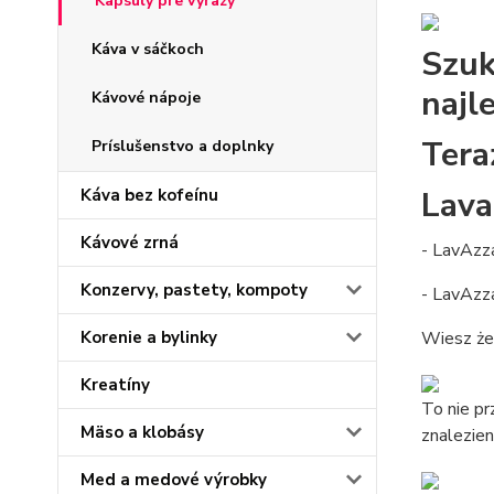
Kapsuly pre výrazy
Káva v sáčkoch
Szuk
najl
Kávové nápoje
Tera
Príslušenstvo a doplnky
Lava
Káva bez kofeínu
Kávové zrná
- LavAzz
Konzervy, pastety, kompoty
- LavAzz
Korenie a bylinky
Wiesz że 
Kreatíny
To nie pr
Mäso a klobásy
znalezien
Med a medové výrobky