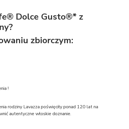
fe® Dolce Gusto®* z
ny?
kowaniu zbiorczym:
nia !
nia rodziny Lavazza poświęciły ponad 120 lat na
ewnić autentyczne włoskie doznanie.