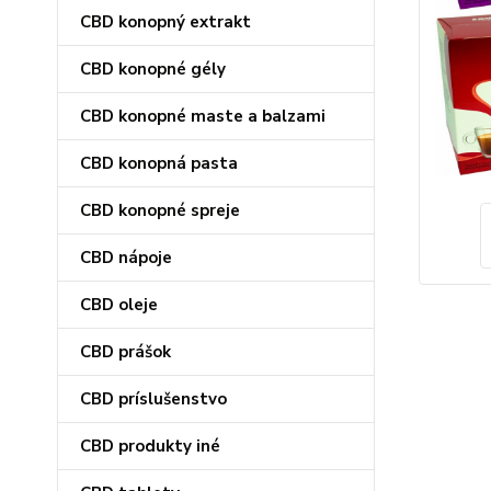
CBD konopný extrakt
CBD konopné gély
CBD konopné maste a balzami
CBD konopná pasta
CBD konopné spreje
CBD nápoje
CBD oleje
CBD prášok
CBD príslušenstvo
CBD produkty iné