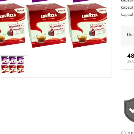
kapsul
kapsul
kapsul
Dos
48
39,
Číslo p