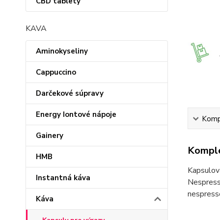
CBD tablety
KAVA
Aminokyseliny
Cappuccino
Darčekové súpravy
Energy Iontové nápoje
Kompl
Gainery
Komple
HMB
Kapsulov
Instantná káva
Nespress
nespress
Káva