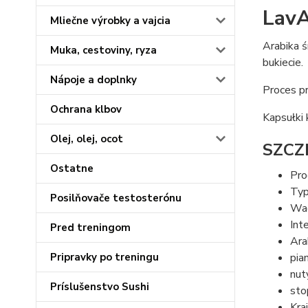
LavA
Mliečne výrobky a vajcia
Arabika 
Muka, cestoviny, ryza
bukiecie.
Nápoje a doplnky
Proces p
Ochrana klbov
Kapsułki
Olej, olej, ocot
SZCZ
Ostatne
Pro
Typ
Posilňovače testosterónu
Wag
Int
Pred treningom
Ara
Pripravky po treningu
pia
nut
Príslušenstvo Sushi
sto
Kra