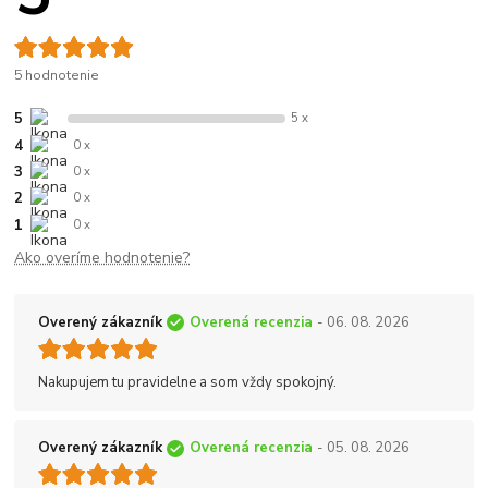
5 hodnotenie
5
5 x
4
0 x
3
0 x
2
0 x
1
0 x
Ako overíme hodnotenie?
Overený zákazník
Overená recenzia
- 06. 08. 2026
Nakupujem tu pravidelne a som vždy spokojný.
Overený zákazník
Overená recenzia
- 05. 08. 2026