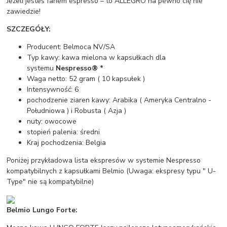
Jeżeli jesteś fanem espresso – to ALLEGRO na pewno cię nie
zawiedzie!
SZCZEGÓŁY:
Producent: Belmoca NV/SA
Typ kawy: kawa mielona w kapsułkach dla
systemu
Nespresso® *
Waga netto: 52 gram ( 10 kapsułek )
Intensywność: 6
pochodzenie ziaren kawy: Arabika ( Ameryka Centralno -
Południowa ) i Robusta ( Azja )
nuty: owocowe
stopień palenia: średni
Kraj pochodzenia: Belgia
Poniżej przykładowa lista ekspresów w systemie Nespresso
kompatybilnych z kapsułkami Belmio (Uwaga: ekspresy typu " U-
Type" nie są kompatybilne)
Belmio Lungo Forte: