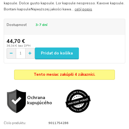
kapsule. Dolce gusto kapsule. Lor kapsule nespresso. Kavove kapsule.
Bontani kapsuleNajwyższej jakości kawa...
celý popis
Dostupnosť
3-7 dní
44,70 €
36,34 €
bez DPH
Pridať do košíka
Tento mesiac zakúpili 4 zákazníci.
Ochrana
kupujúcého
Číslo produktu:
9011754286