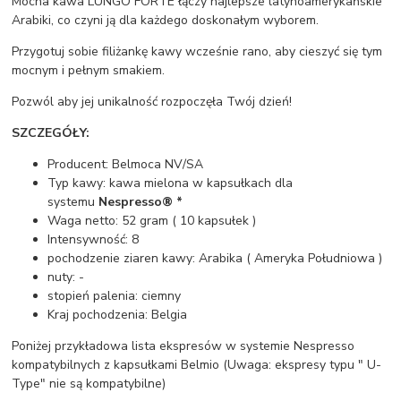
Mocna kawa LUNGO FORTE łączy najlepsze latynoamerykańskie
Arabiki, co czyni ją dla każdego doskonałym wyborem.
Przygotuj sobie filiżankę kawy wcześnie rano, aby cieszyć się tym
mocnym i pełnym smakiem.
Pozwól aby jej unikalność rozpoczęła Twój dzień!
SZCZEGÓŁY:
Producent: Belmoca NV/SA
Typ kawy: kawa mielona w kapsułkach dla
systemu
Nespresso® *
Waga netto: 52 gram ( 10 kapsułek )
Intensywność: 8
pochodzenie ziaren kawy: Arabika ( Ameryka Południowa )
nuty: -
stopień palenia: ciemny
Kraj pochodzenia: Belgia
Poniżej przykładowa lista ekspresów w systemie Nespresso
kompatybilnych z kapsułkami Belmio (Uwaga: ekspresy typu " U-
Type" nie są kompatybilne)