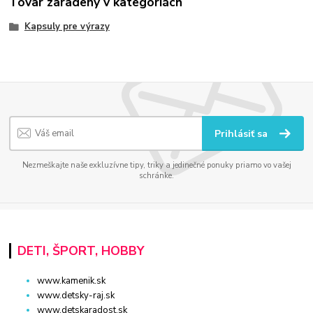
Tovar zaradený v kategóriách
Kapsuly pre výrazy
Prihlásiť sa
Nezmeškajte naše exkluzívne tipy, triky a jedinečné ponuky priamo vo vašej
schránke.
DETI, ŠPORT, HOBBY
www.kamenik.sk
www.detsky-raj.sk
www.detskaradost.sk