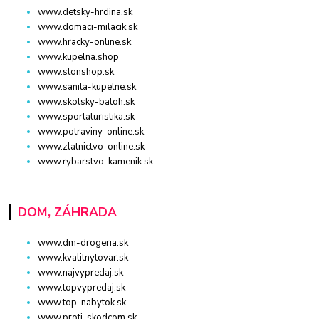
www.detsky-hrdina.sk
www.domaci-milacik.sk
www.hracky-online.sk
www.kupelna.shop
www.stonshop.sk
www.sanita-kupelne.sk
www.skolsky-batoh.sk
www.sportaturistika.sk
www.potraviny-online.sk
www.zlatnictvo-online.sk
www.rybarstvo-kamenik.sk
DOM, ZÁHRADA
www.dm-drogeria.sk
www.kvalitnytovar.sk
www.najvypredaj.sk
www.topvypredaj.sk
www.top-nabytok.sk
www.proti-skodcom.sk