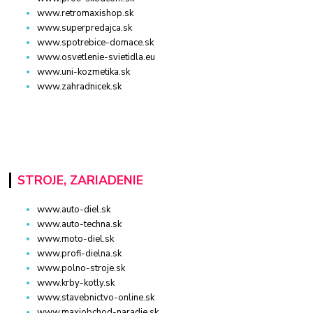
www.retromaxishop.sk
www.superpredajca.sk
www.spotrebice-domace.sk
www.osvetlenie-svietidla.eu
www.uni-kozmetika.sk
www.zahradnicek.sk
STROJE, ZARIADENIE
www.auto-diel.sk
www.auto-techna.sk
www.moto-diel.sk
www.profi-dielna.sk
www.polno-stroje.sk
www.krby-kotly.sk
www.stavebnictvo-online.sk
www.maxiobchod-naradie.sk