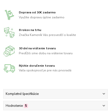
Doprava od 30€ zadarmo
Využite dopravu úplne zadarmo
8 rokov na trhu
Značka Kameník Vás presvedčí o kvalite
30 dní na vrátenie tovaru
Predĺžili sme dobu na vrátenie tovaru
Rýchle doručenie tovaru
Vaša spokojnosť je pre nás prvoradá
Kompletné špecifikácie
Hodnotenie
5