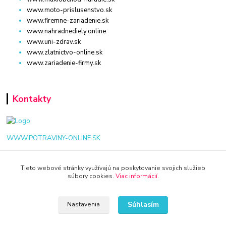
www.moto-prislusenstvo.sk
www.firemne-zariadenie.sk
www.nahradnediely.online
www.uni-zdrav.sk
www.zlatnictvo-online.sk
www.zariadenie-firmy.sk
Kontakty
WWW.POTRAVINY-ONLINE.SK
+421 940 949 000
Tieto webové stránky využívajú na poskytovanie svojich služieb
súbory cookies.
Viac informácií
.
info@potraviny-online.sk
Súhlasím
Nastavenia