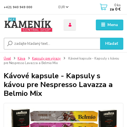
0
ks
EUR
+421 940 949 000
za
0 €
Menu
Hľadať
Úvod
Káva
Kapsuly pre výrazy
Kávové kapsule - Kapsuly s kávou
pre Nespresso Lavazza a Belmio Mix
Kávové kapsule - Kapsuly s
kávou pre Nespresso Lavazza a
Belmio Mix