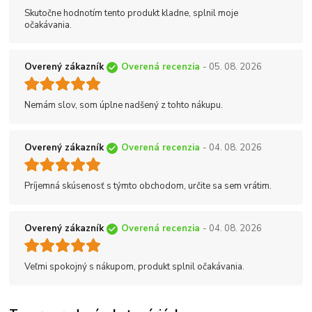
Skutočne hodnotím tento produkt kladne, splnil moje
očakávania.
Overený zákazník
Overená recenzia
- 05. 08. 2026
Nemám slov, som úplne nadšený z tohto nákupu.
Overený zákazník
Overená recenzia
- 04. 08. 2026
Príjemná skúsenosť s týmto obchodom, určite sa sem vrátim.
Overený zákazník
Overená recenzia
- 04. 08. 2026
Veľmi spokojný s nákupom, produkt splnil očakávania.