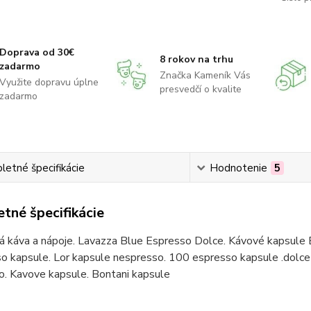
Doprava od 30€
8 rokov na trhu
zadarmo
Značka Kameník Vás
Využite dopravu úplne
presvedčí o kvalite
zadarmo
etné špecifikácie
Hodnotenie
5
tné špecifikácie
á káva a nápoje. Lavazza Blue Espresso Dolce. Kávové kapsule 
o kapsule. Lor kapsule nespresso. 100 espresso kapsule .dolce 
o. Kavove kapsule. Bontani kapsule