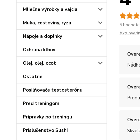
Mliečne výrobky a vajcia
Muka, cestoviny, ryza
5 hodnote
Ako overí
Nápoje a doplnky
Ochrana klbov
Overe
Olej, olej, ocot
Nádhe
Ostatne
Overe
Posilňovače testosterónu
Produ
Pred treningom
Pripravky po treningu
Overe
Príslušenstvo Sushi
Skvel