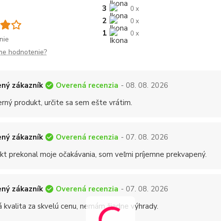
3
0 x
2
0 x
1
0 x
nie
me hodnotenie?
Overená recenzia
ný zákazník
- 08. 08. 2026
rný produkt, určite sa sem ešte vrátim.
Overená recenzia
ný zákazník
- 07. 08. 2026
kt prekonal moje očakávania, som veľmi príjemne prekvapený.
Overená recenzia
ný zákazník
- 07. 08. 2026
á kvalita za skvelú cenu, nemám žiadne výhrady.