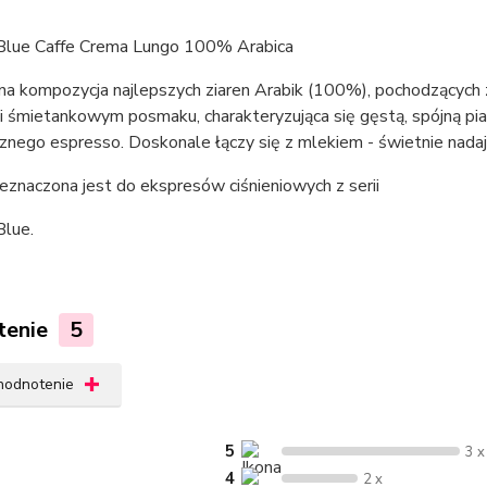
Blue Caffe Crema Lungo 100% Arabica
na kompozycja najlepszych ziaren Arabik (100%), pochodzących z 
i śmietankowym posmaku, charakteryzująca się gęstą, spójną pi
nego espresso. Doskonale łączy się z mlekiem - świetnie nadaje
znaczona jest do ekspresów ciśnieniowych z serii
Blue.
tenie
5
 hodnotenie
5
3 x
4
2 x