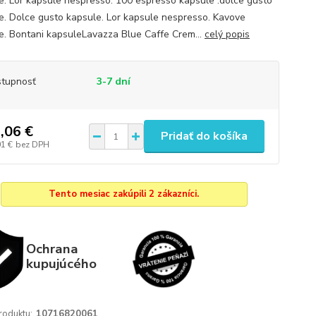
e. Lor kapsule nespresso. 100 espresso kapsule .dolce gusto
e. Dolce gusto kapsule. Lor kapsule nespresso. Kavove
e. Bontani kapsuleLavazza Blue Caffe Crem...
celý popis
tupnosť
3-7 dní
,06 €
Pridať do košíka
01 €
bez DPH
Tento mesiac zakúpili 2 zákazníci.
Ochrana
kupujúcého
roduktu:
10716820061