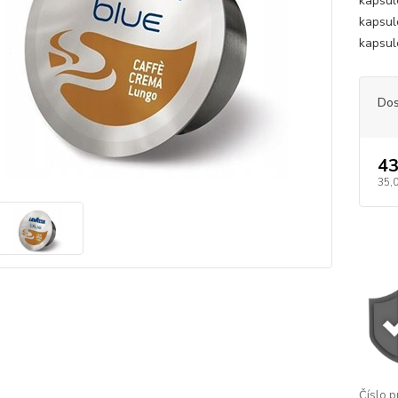
kapsul
kapsul
kapsul
Dos
43
35,
Číslo p