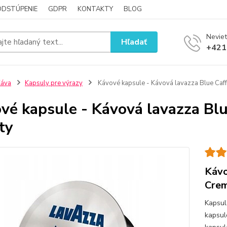
ODSTÚPENIE
GDPR
KONTAKTY
BLOG
Neviet
Hľadať
+421
Káva
Kapsuly pre výrazy
Kávové kapsule - Kávová lavazza Blue Caf
vé kapsule - Kávová lavazza Bl
ty
Kávo
Crem
Kapsul
kapsul