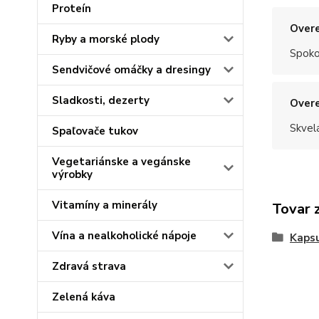
Proteín
Overe
Ryby a morské plody
Spoko
Sendvičové omáčky a dresingy
Sladkosti, dezerty
Overe
Skvel
Spaľovače tukov
Vegetariánske a vegánske
výrobky
Vitamíny a minerály
Tovar 
Vína a nealkoholické nápoje
Kapsu
Zdravá strava
Zelená káva