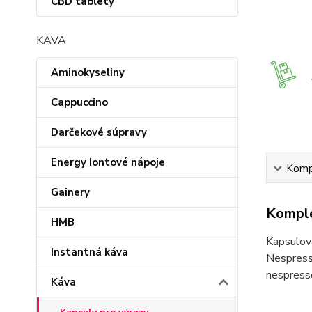
CBD tablety
KAVA
Aminokyseliny
Cappuccino
Darčekové súpravy
Energy Iontové nápoje
Kompl
Gainery
Komple
HMB
Kapsulov
Instantná káva
Nespress
nespress
Káva