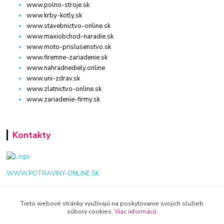
www.polno-stroje.sk
www.krby-kotly.sk
www.stavebnictvo-online.sk
www.maxiobchod-naradie.sk
www.moto-prislusenstvo.sk
www.firemne-zariadenie.sk
www.nahradnediely.online
www.uni-zdrav.sk
www.zlatnictvo-online.sk
www.zariadenie-firmy.sk
Kontakty
WWW.POTRAVINY-ONLINE.SK
+421 940 949 000
Tieto webové stránky využívajú na poskytovanie svojich služieb
súbory cookies.
Viac informácií
.
info@potraviny-online.sk