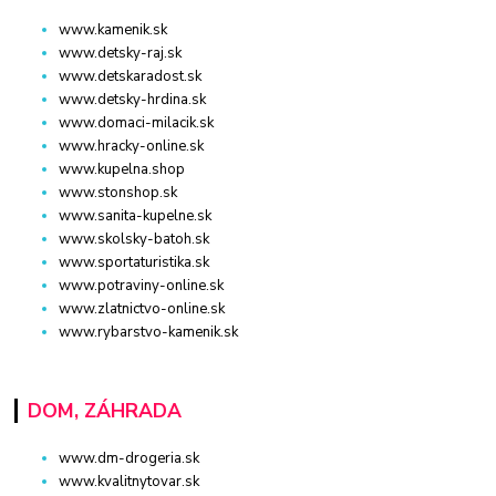
www.kamenik.sk
www.detsky-raj.sk
www.detskaradost.sk
www.detsky-hrdina.sk
www.domaci-milacik.sk
www.hracky-online.sk
www.kupelna.shop
www.stonshop.sk
www.sanita-kupelne.sk
www.skolsky-batoh.sk
www.sportaturistika.sk
www.potraviny-online.sk
www.zlatnictvo-online.sk
www.rybarstvo-kamenik.sk
DOM, ZÁHRADA
www.dm-drogeria.sk
www.kvalitnytovar.sk