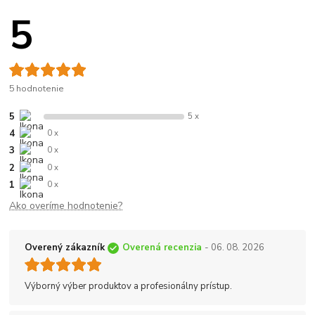
5
5 hodnotenie
5
5 x
4
0 x
3
0 x
2
0 x
1
0 x
Ako overíme hodnotenie?
Overený zákazník
Overená recenzia
- 06. 08. 2026
Výborný výber produktov a profesionálny prístup.