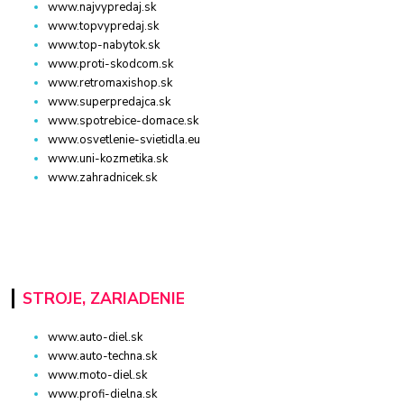
www.najvypredaj.sk
www.topvypredaj.sk
www.top-nabytok.sk
www.proti-skodcom.sk
www.retromaxishop.sk
www.superpredajca.sk
www.spotrebice-domace.sk
www.osvetlenie-svietidla.eu
www.uni-kozmetika.sk
www.zahradnicek.sk
STROJE, ZARIADENIE
www.auto-diel.sk
www.auto-techna.sk
www.moto-diel.sk
www.profi-dielna.sk