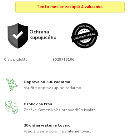
Tento mesiac zakúpili 4 zákazníci.
Ochrana
kupujúcého
Číslo produktu:
9029715106
Doprava od 30€ zadarmo
Využite dopravu úplne zadarmo
8 rokov na trhu
Značka Kameník Vás presvedčí o kvalite
30 dní na vrátenie tovaru
Predĺžili sme dobu na vrátenie tovaru