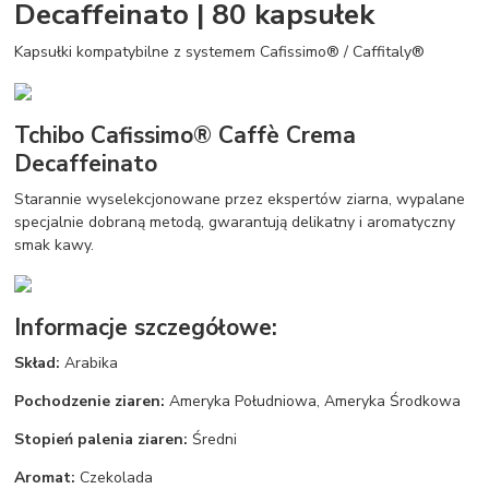
Decaffeinato | 80 kapsułek
Kapsułki kompatybilne z systemem Cafissimo® / Caffitaly®
Tchibo Cafissimo® Caffè Crema
Decaffeinato
Starannie wyselekcjonowane przez ekspertów ziarna, wypalane
specjalnie dobraną metodą, gwarantują delikatny i aromatyczny
smak kawy.
Informacje szczegółowe:
Skład:
Arabika
Pochodzenie ziaren:
Ameryka Południowa, Ameryka Środkowa
Stopień palenia ziaren:
Średni
Aromat:
Czekolada