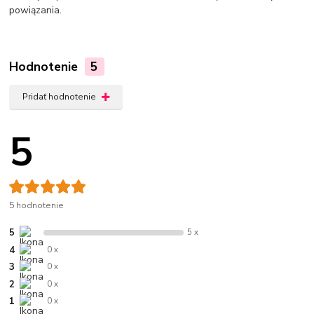
powiązania.
Hodnotenie
5
Pridať hodnotenie
5
5 hodnotenie
5
5 x
4
0 x
3
0 x
2
0 x
1
0 x