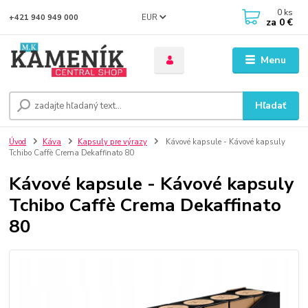
0
ks
EUR
+421 940 949 000
za
0 €
Menu
Hľadať
Úvod
Káva
Kapsuly pre výrazy
Kávové kapsule - Kávové kapsuly
Tchibo Caffè Crema Dekaffinato 80
Kávové kapsule - Kávové kapsuly
Tchibo Caffè Crema Dekaffinato
80