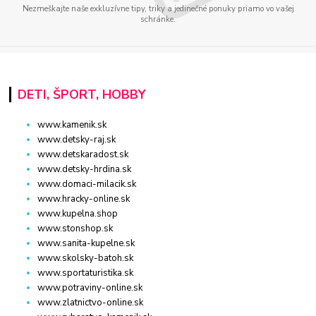
Nezmeškajte naše exkluzívne tipy, triky a jedinečné ponuky priamo vo vašej
schránke.
DETI, ŠPORT, HOBBY
www.kamenik.sk
www.detsky-raj.sk
www.detskaradost.sk
www.detsky-hrdina.sk
www.domaci-milacik.sk
www.hracky-online.sk
www.kupelna.shop
www.stonshop.sk
www.sanita-kupelne.sk
www.skolsky-batoh.sk
www.sportaturistika.sk
www.potraviny-online.sk
www.zlatnictvo-online.sk