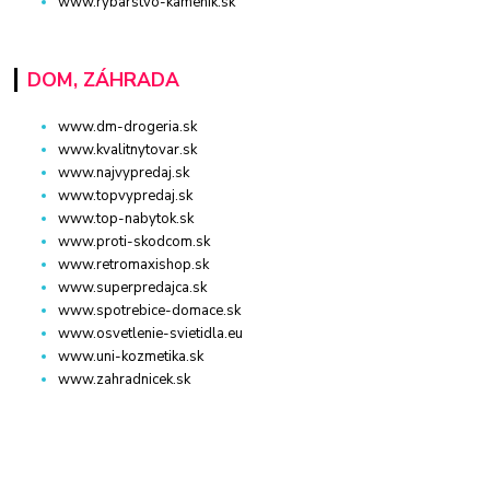
www.rybarstvo-kamenik.sk
DOM, ZÁHRADA
www.dm-drogeria.sk
www.kvalitnytovar.sk
www.najvypredaj.sk
www.topvypredaj.sk
www.top-nabytok.sk
www.proti-skodcom.sk
www.retromaxishop.sk
www.superpredajca.sk
www.spotrebice-domace.sk
www.osvetlenie-svietidla.eu
www.uni-kozmetika.sk
www.zahradnicek.sk