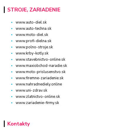
STROJE, ZARIADENIE
www.auto-diel.sk
www.auto-techna.sk
www.moto-diel.sk
www.profi-dielna.sk
www.polno-stroje.sk
www.krby-kotly.sk
www.stavebnictvo-online.sk
www.maxiobchod-naradie.sk
www.moto-prislusenstvo.sk
www.firemne-zariadenie.sk
www.nahradnediely.online
www.uni-zdrav.sk
www.zlatnictvo-online.sk
www.zariadenie-firmy.sk
Kontakty